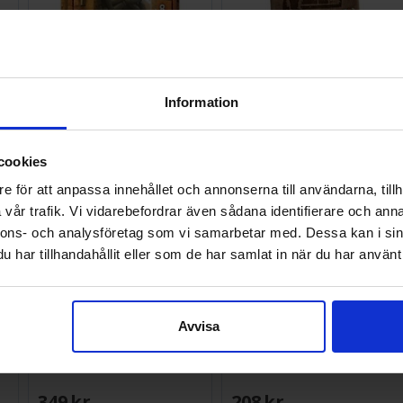
Bang! Reloaded Upgrade Kit
Bang Most Wanted
Expansion
Information
108 SEK
139 SEK
:
2
I lager:
3
I lager:
4
cookies
e för att anpassa innehållet och annonserna till användarna, tillh
vår trafik. Vi vidarebefordrar även sådana identifierare och anna
nnons- och analysföretag som vi samarbetar med. Dessa kan i sin
har tillhandahållit eller som de har samlat in när du har använt 
Avvisa
on
Bang - NORSK
Bang! Gold Rush Expansion
349 SEK
208 SEK