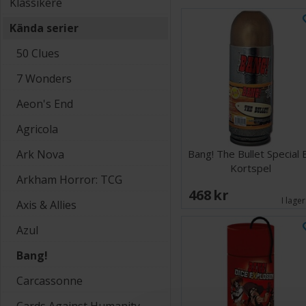
Klassikere
Kända serier
50 Clues
7 Wonders
Aeon's End
Agricola
Ark Nova
Bang! The Bullet Special 
Kortspel
Arkham Horror: TCG
468 SEK
I lager
Axis & Allies
Azul
Bang!
Carcassonne