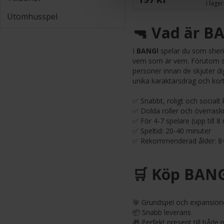
I lager
Utomhusspel
🔫 Vad är B
I
BANG!
spelar du som sheriff
vem som är vem. Förutom she
personer innan de skjuter dig
unika karaktärsdrag och kor
✅ Snabbt, roligt och socialt 
✅ Dolda roller och överrask
✅ För 4-7 spelare (upp till 
✅ Speltid: 20-40 minuter
✅ Rekommenderad ålder: 8
🛒 Köp BANG
🎯 Grundspel och expansione
📦 Snabb leverans
🎁 Perfekt present till både