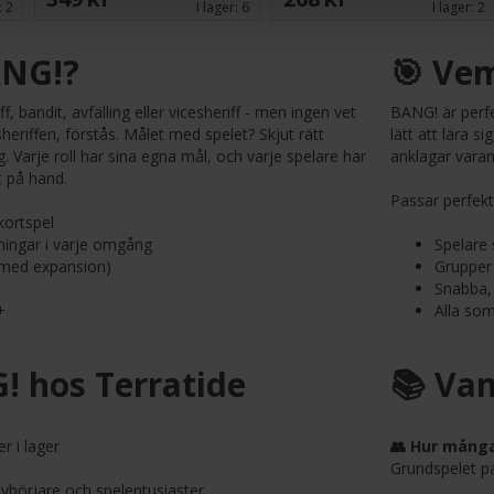
:
2
I lager:
6
I lager:
2
ANG!?
🎯 Vem
, bandit, avfälling eller vicesheriff - men ingen vet
BANG! är perf
riffen, förstås. Målet med spelet? Skjut rätt
lätt att lära 
. Varje roll har sina egna mål, och varje spelare har
anklagar varan
t på hand.
Passar perfekt
kortspel
ningar i varje omgång
Spelare
8 med expansion)
Grupper
Snabba, 
+
Alla som
! hos Terratide
📚 Van
r i lager
👥 Hur många
Grundspelet pa
 nybörjare och spelentusiaster