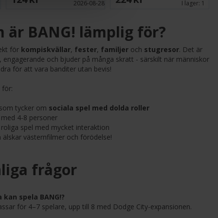
2026-08-28
I lager:
1
 är BANG! lämplig för?
ekt för
kompiskvällar
,
fester
,
familjer
och
stugresor
. Det är
sig, engagerande och bjuder på många skratt - särskilt när människor
dra för att vara banditer utan bevis!
 för:
 som tycker om
sociala spel med dolda roller
 med 4-8 personer
roliga spel med mycket interaktion
 älskar västernfilmer och förödelse!
liga frågor
 kan spela BANG!?
ssar för 4–7 spelare, upp till 8 med Dodge City-expansionen.