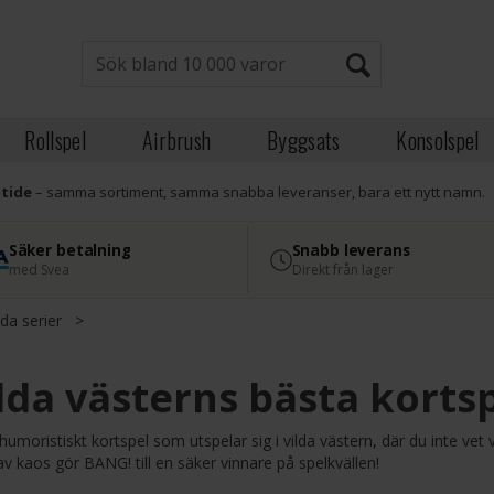
Rollspel
Airbrush
Byggsats
Konsolspel
atide
– samma sortiment, samma snabba leveranser, bara ett nytt namn.
Säker betalning
Snabb leverans
med Svea
Direkt från lager
da serier
>
lda västerns bästa korts
 humoristiskt kortspel som utspelar sig i vilda västern, där du inte vet 
 kaos gör BANG! till en säker vinnare på spelkvällen!