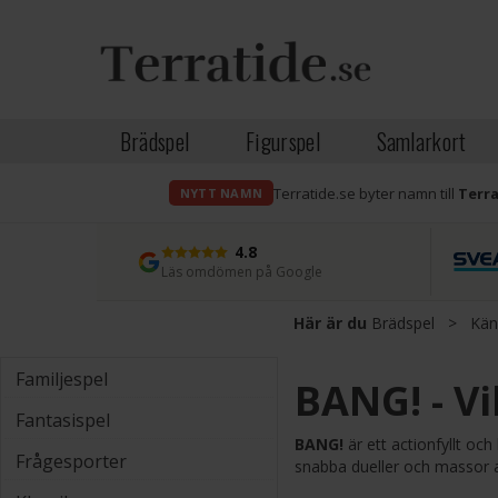
Brädspel
Figurspel
Samlarkort
Terratide.se byter namn till
Terr
NYTT NAMN
4.8
Läs omdömen på Google
Här är du
Brädspel
>
Kän
Familjespel
BANG! - Vi
Fantasispel
BANG!
är ett actionfyllt och
Frågesporter
snabba dueller och massor av