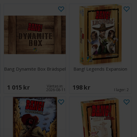
Bang Dynamite Box Brädspel
Bang! Legends Expansion
1 015 SEK
198 SEK
Väntas in:
2026-08-11
I lager:
2