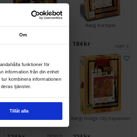
Bang The Dice Game
Bang Kortspel
Tärningsspel
Om
249 SEK
184 SEK
Väntas in:
2026-08-28
I lager:
2
andahålla funktioner för
n information från din enhet
 tur kombinera informationen
deras tjänster.
Tillåt alla
Bang! High Noon & A Fistful
Bang! Dodge City Expansion
of Cards Exp
124 SEK
224 SEK
Väntas in: