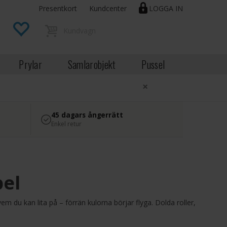
Presentkort
Kundcenter
LOGGA IN
Prylar
Samlarobjekt
Pussel
×
45 dagars ångerrätt
Enkel retur
pel
vem du kan lita på – förrän kulorna börjar flyga. Dolda roller,