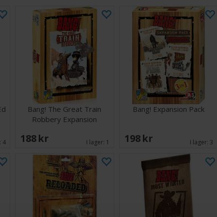
Ed
Bang! The Great Train
Bang! Expansion Pack
Robbery Expansion
188 SEK
198 SEK
:
4
I lager:
1
I lager:
3