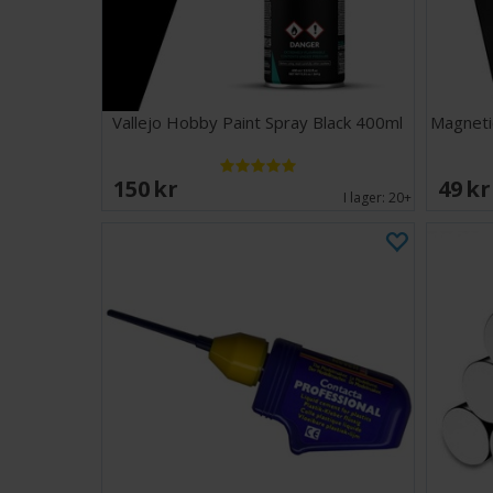
Vallejo Hobby Paint Spray Black 400ml
Magnetic
150 SEK
49 S
I lager:
20+