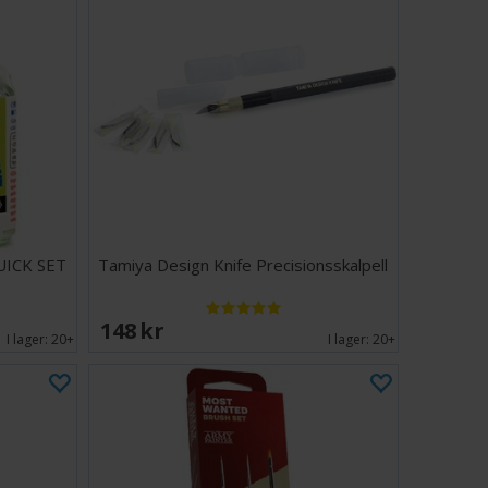
UICK SET
Tamiya Design Knife Precisionsskalpell
148 SEK
I lager:
20+
I lager:
20+