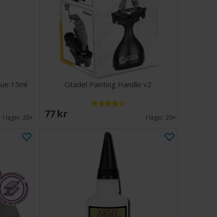
lue 15ml
Citadel Painting Handle v2
77 SEK
I lager:
20+
I lager:
20+