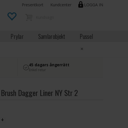
Presentkort
Kundcenter
LOGGA IN
Prylar
Samlarobjekt
Pussel
×
45 dagars ångerrätt
Enkel retur
g Brush Dagger Liner NY Str 2
EK
+