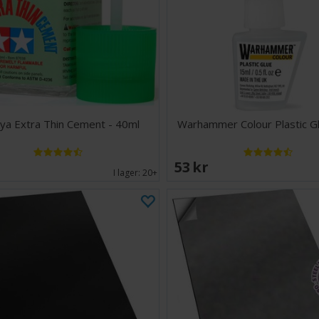
ya Extra Thin Cement - 40ml
Warhammer Colour Plastic G
EK
53 SEK
I lager:
20+