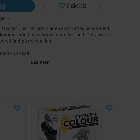
öp
Önskelista
ger:
7
h Dagger Liner NY Size 2 är en kortskaftad pensel med
kommer från Casan-korn i östra Ryssland. Det anses
 borsthåret på marknaden.
 med kort skaft.
Läs mer