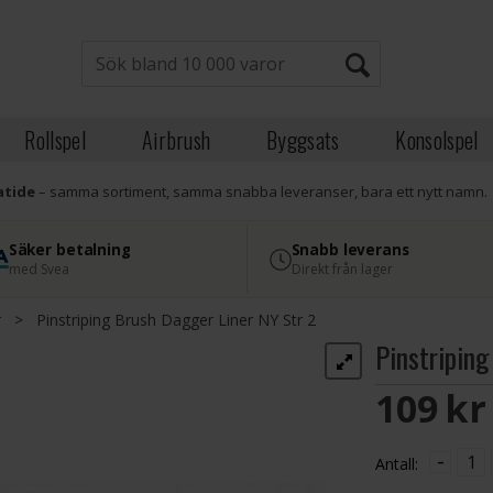
Rollspel
Airbrush
Byggsats
Konsolspel
atide
– samma sortiment, samma snabba leveranser, bara ett nytt namn.
Säker betalning
Snabb leverans
med Svea
Direkt från lager
r
>
Pinstriping Brush Dagger Liner NY Str 2
Pinstripin
109 S
-
Antall: