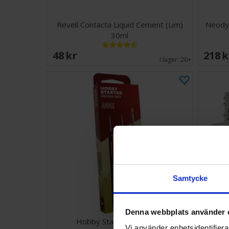
Revell Contacta Liquid Cement (Lim)
Neody
30ml
48 SEK
218 
I lager:
20+
Samtycke
Denna webbplats använder 
Hobby Starter Brush Set
Ta
Vi använder enhetsidentifierar