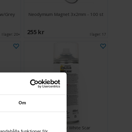
low/Grey
Neodymium Magnet 3x2mm - 100 st
255 SEK
I lager:
20+
I lager:
17
Om
one
Citadel Spray White Scar
andahålla funktioner för