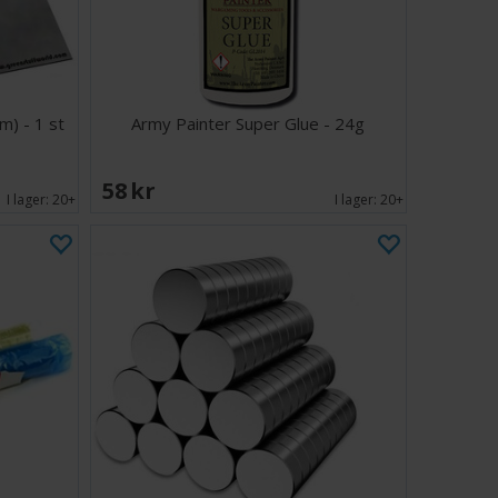
m) - 1 st
Army Painter Super Glue - 24g
58 SEK
I lager:
20+
I lager:
20+