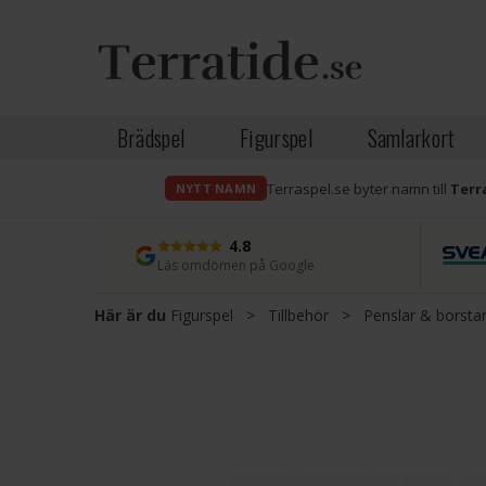
Brädspel
Figurspel
Samlarkort
Terraspel.se byter namn till
Terr
NYTT NAMN
4.8
Läs omdömen på Google
Här är du
Figurspel
>
Tillbehör
>
Penslar & borsta