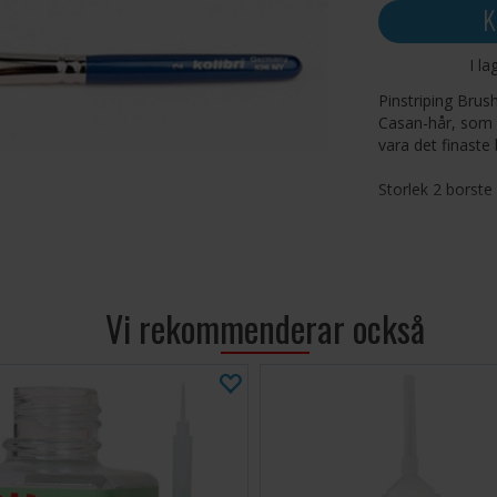
K
I la
Pinstriping Brus
Casan-hår, som 
vara det finaste
Storlek 2 borste
Vi rekommenderar också