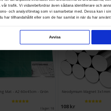
vår trafik. Vi vidarebefordrar även sådana identifierare och anna
EK
184 SEK
nnons- och analysföretag som vi samarbetar med. Dessa kan i sin
I lager:
20+
har tillhandahållit eller som de har samlat in när du har använt 
Avvisa
ing Mat - A2 60x45cm - Grön
Neodymium Magnet 3x1mm -
EK
108 SEK
I lager:
18