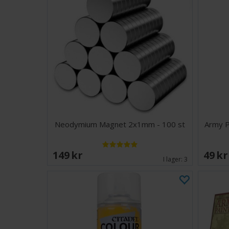
Neodymium Magnet 2x1mm - 100 st
Army P
149 SEK
49 S
I lager:
3