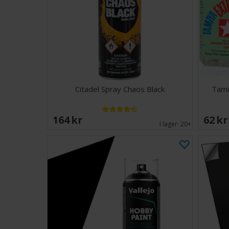
Citadel Spray Chaos Black
Tami
164 SEK
62 S
I lager:
20+