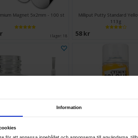
mium Magnet 5x2mm - 100 st
Milliput Putty Standard Yel
113g
SEK
58 SEK
I lager:
18
Information
cookies
miya Cement (Lim) - 40ml
Citadel Spray Wraithb
e för att anpassa innehållet och annonserna till användarna, tillh