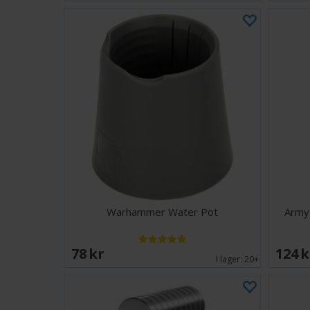
Warhammer Water Pot
Army 
78 SEK
124 
I lager:
20+