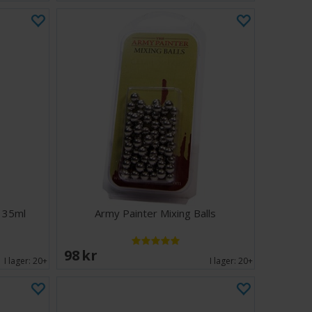
e 35ml
Army Painter Mixing Balls
98 SEK
I lager:
20+
I lager:
20+