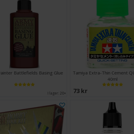
ainter Battlefields Basing Glue
Tamiya Extra-Thin Cement Q
40ml
EK
73 SEK
I lager:
20+