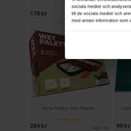
sociala medier och analysera 
178 SEK
46 S
till de sociala medier och a
I lager:
20+
med annan information som du 
Army Painter Wet Palette
Cutt
284 SEK
99 S
I lager:
20+