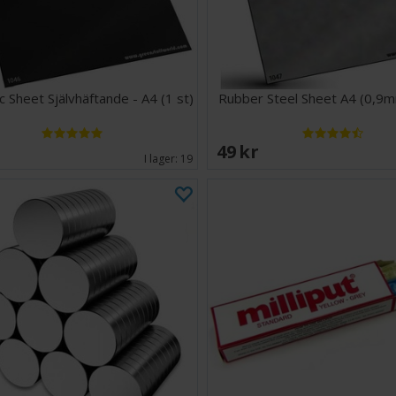
 Sheet Självhäftande - A4 (1 st)
Rubber Steel Sheet A4 (0,9m
EK
49 SEK
I lager:
19