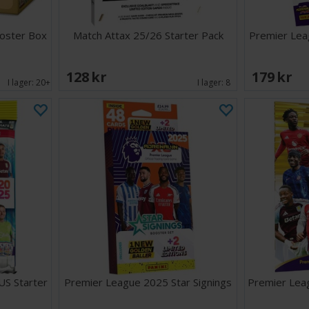
ooster Box
Match Attax 25/26 Starter Pack
Premier Lea
128 SEK
179 SEK
I lager:
20+
I lager:
8
S Starter
Premier League 2025 Star Signings
Premier Lea