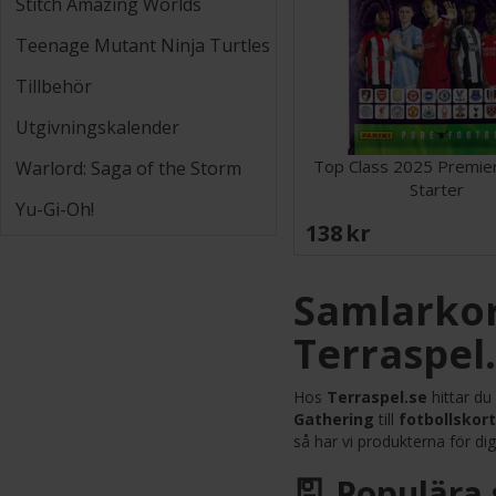
Stitch Amazing Worlds
Teenage Mutant Ninja Turtles
Tillbehör
Utgivningskalender
Top Class 2025 Premie
Warlord: Saga of the Storm
Starter
Yu-Gi-Oh!
138 SEK
Samlarkor
Terraspel
Hos
Terraspel.se
hittar du
Gathering
till
fotbollskort
så har vi produkterna för dig
🎴 Populära 