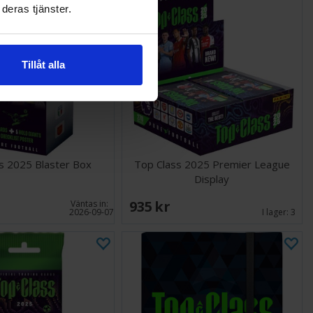
deras tjänster.
Tillåt alla
s 2025 Blaster Box
Top Class 2025 Premier League
Display
935 SEK
Väntas in:
2026-09-07
I lager:
3