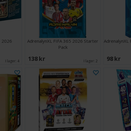
5 2026
AdrenalynXL FIFA 365 2026 Starter
AdrenalynXL 
Pack
138 SEK
98 SEK
I lager:
4
I lager:
2