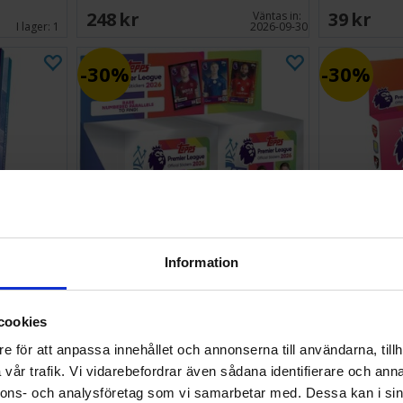
248 SEK
39 SEK
Väntas in:
I lager:
1
2026-09-30
30%
30%
Information
lkalender
Premier League 2026 Sticker
Premier Le
Booster Box
cookies
1 499 SEK
189 SEK
1 049 SEK
132 SEK
I lager:
7
e för att anpassa innehållet och annonserna till användarna, tillh
I lager:
16
vår trafik. Vi vidarebefordrar även sådana identifierare och anna
nnons- och analysföretag som vi samarbetar med. Dessa kan i sin