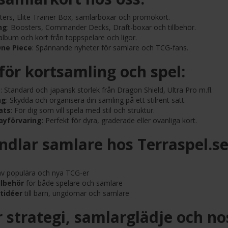
ters, Elite Trainer Box, samlarboxar och promokort.
ng
: Boosters, Commander Decks, Draft-boxar och tillbehör.
album och kort från toppspelare och ligor.
One Piece
: Spännande nyheter för samlare och TCG-fans.
 för kortsamling och spel:
)
: Standard och japansk storlek från Dragon Shield, Ultra Pro m.fl.
ng
: Skydda och organisera din samling på ett stilrent sätt.
ats
: För dig som vill spela med stil och struktur.
ayförvaring
: Perfekt för dyra, graderade eller ovanliga kort.
ndlar samlare hos Terraspel.se
v populära och nya TCG-er
llbehör
för både spelare och samlare
tidéer
till barn, ungdomar och samlare
 strategi, samlarglädje och no