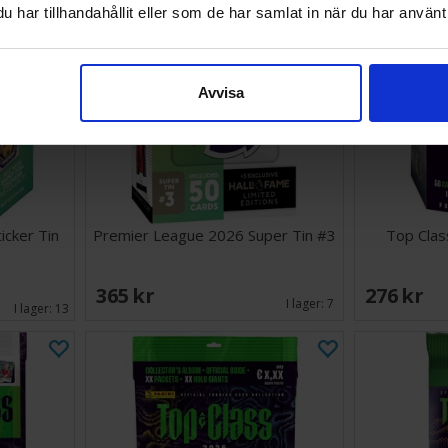
har tillhandahållit eller som de har samlat in när du har använt 
Avvisa
icker Tin
Premier League 2026 Super Tin #3
Top Clas
365 SEK
276 SEK
I lager:
7
I lager:
13