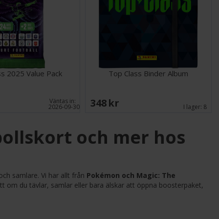
ss 2025 Value Pack
Top Class Binder Album
348 SEK
Väntas in:
2026-09-30
I lager:
8
ollskort och mer hos
ch samlare. Vi har allt från
Pokémon och Magic: The
tt om du tävlar, samlar eller bara älskar att öppna boosterpaket,