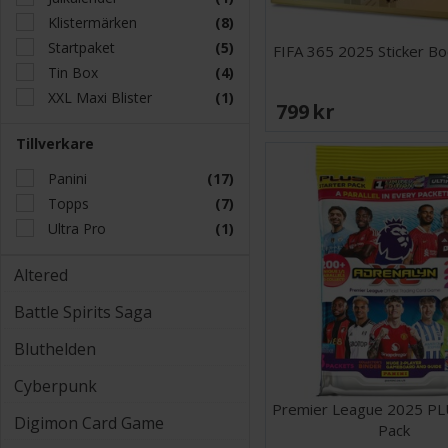
Klistermärken
(8)
Startpaket
(5)
FIFA 365 2025 Sticker B
Tin Box
(4)
XXL Maxi Blister
(1)
799 SEK
Tillverkare
Panini
(17)
Topps
(7)
Ultra Pro
(1)
Altered
Battle Spirits Saga
Bluthelden
Cyberpunk
Premier League 2025 PLU
Digimon Card Game
Pack