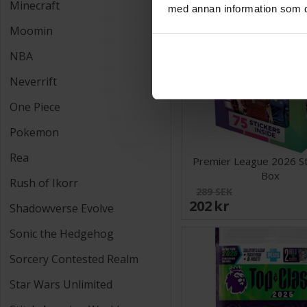
Minecraft
med annan information som du 
Moomin
NBA
Neverrift
One Piece
Pokemon
Rea
Premier League 2026 St
Box
Rush of Ikorr
289 SEK
202 SEK
Shadowverse Evolve
Sonic the Hedgehog
Sorcery Contested Realm
Star Wars Unlimited