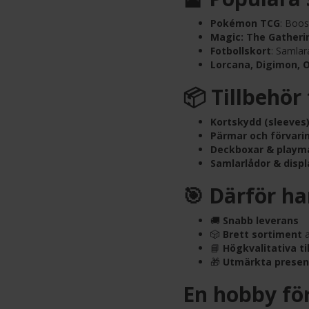
Pokémon TCG
: Boos
Magic: The Gatheri
Fotbollskort
: Samlar
Lorcana, Digimon, 
📦 Tillbehör
Kortskydd (sleeves
Pärmar och förvari
Deckboxar & playm
Samlarlådor & displ
🎯 Därför ha
🚚
Snabb leverans
🎲
Brett sortiment
a
📘
Högkvalitativa ti
🎁
Utmärkta presen
En hobby för