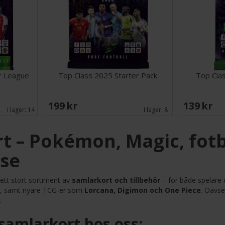
r League
Top Class 2025 Starter Pack
Top Cla
199 SEK
139 SEK
I lager:
14
I lager:
8
t – Pokémon, Magic, fotb
.se
 ett stort sortiment av
samlarkort och tillbehör
– för både spelare o
, samt nyare TCG-er som
Lorcana, Digimon och One Piece
. Oavse
.
samlarkort hos oss: