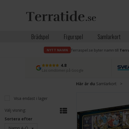
Brädspel
Figurspel
Samlarkort
Terraspel.se byter namn till
Terr
NYTT NAMN
4.8
Läs omdömen på Google
Här är du
Samlarkort
>
Visa endast i lager
Välj visning:
Sortera efter
Namn A-Ö