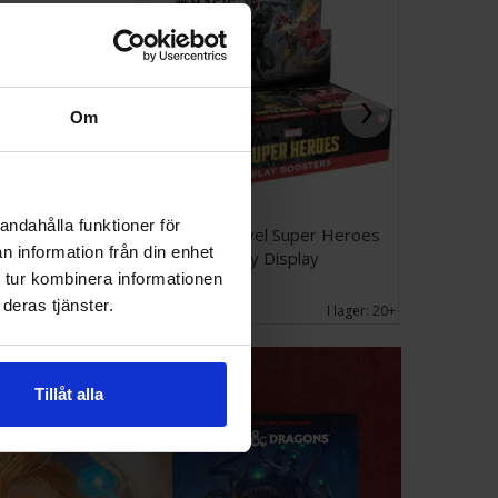
Om
andahålla funktioner för
enbeck Evolution
Magic Marvel Super Heroes
Airbrush S
n information från din enhet
4 2in1
Play Display
 tur kombinera informationen
1 899 SEK
2 599 
deras tjänster.
I lager:
20+
I lager:
20+
Tillåt alla