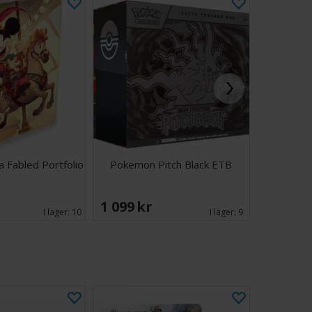
 Fabled Portfolio
Pokemon Pitch Black ETB
Halo Cam
1 099 SEK
549 SE
I lager:
10
I lager:
9