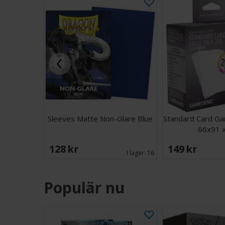
Sleeves Matte Non-Glare Blue
Standard Card Ga
66x91 
128 SEK
149 SEK
I lager:
16
Populär nu