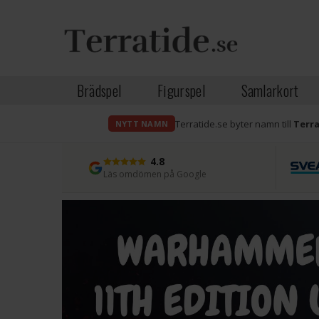
Brädspel
Figurspel
Samlarkort
Terratide.se byter namn till
Terr
NYTT NAMN
4.8
Läs omdömen på Google