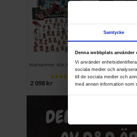
Samtycke
Denna webbplats använder 
Vi använder enhetsidentifierar
Warhammer 40K Armageddon
Pokemon Pitch
sociala medier och analysera 
till de sociala medier och a
2 098 SEK
1 099 SEK
med annan information som du 
I lager:
20+