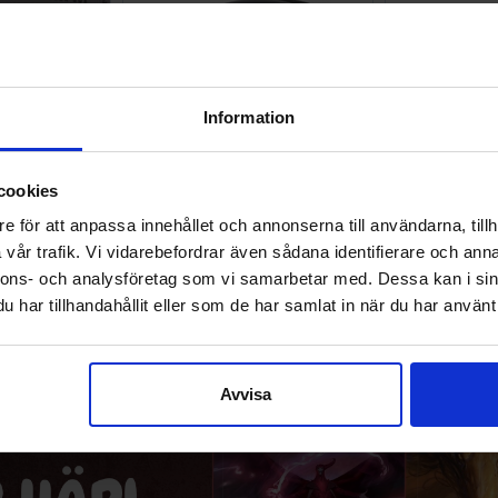
Information
cookies
e för att anpassa innehållet och annonserna till användarna, tillh
 Black ETB
Brook Pocket Auto Catch Light
Harder & Ste
vår trafik. Vi vidarebefordrar även sådana identifierare och anna
202
nnons- och analysföretag som vi samarbetar med. Dessa kan i sin
799 SEK
2 399 SEK
har tillhandahållit eller som de har samlat in när du har använt 
I lager:
9
I lager:
20+
Avvisa