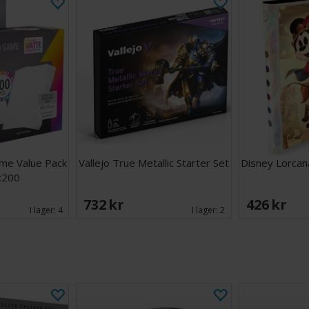
me Value Pack
Vallejo True Metallic Starter Set
Disney Lorcana
x200
732 SEK
426 SEK
I lager:
4
I lager:
2