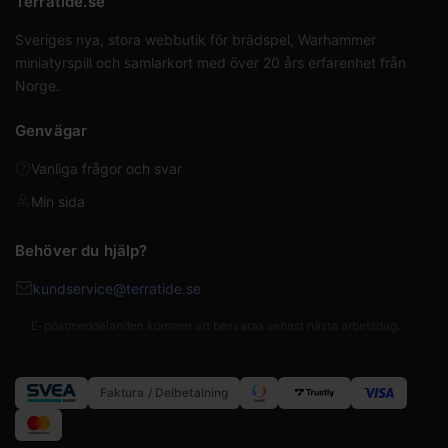
Terratide.se
Sveriges nya, stora webbutik för brädspel, Warhammer
miniatyrspill och samlarkort med över 20 års erfarenhet från
Norge.
Genvägar
Vanliga frågor och svar
Min sida
Behöver du hjälp?
kundservice@terratide.se
E-postmeddelanden kommer att besvaras senast nästa arbetsdag.
Faktura / Delbetalning