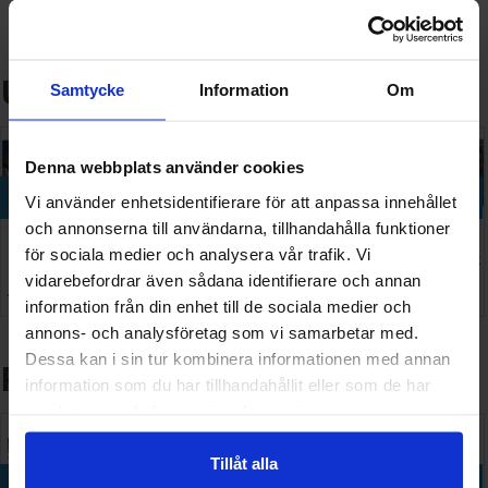
Samlarobjekt
Pussel
Utvalda nyheter
Samtycke
Information
Om
Denna webbplats använder cookies
Köp
Köp
Köp
Köp
Köp
Vi använder enhetsidentifierare för att anpassa innehållet
och annonserna till användarna, tillhandahålla funktioner
Sleeves
Standard
Vallejo
Disney
Pokemon
för sociala medier och analysera vår trafik. Vi
Matte
Card Game
True
Lorcana
Pitch Black
vidarebefordrar även sådana identifierare och annan
Non-Glare
Value Pack
Metallic
Fabled
ETB
128 SEK
149 SEK
734 SEK
426 SEK
1 099 SEK
Blue
66x91
Starter Set
Portfolio
I lager:
16
I lager:
6
I lager:
2
I lager:
10
information från din enhet till de sociala medier och
x200
annons- och analysföretag som vi samarbetar med.
Dessa kan i sin tur kombinera informationen med annan
Populär nu
information som du har tillhandahållit eller som de har
samlat in när du har använt deras tjänster.
Tillåt alla
Köp
Köp
Köp
Köp
Köp