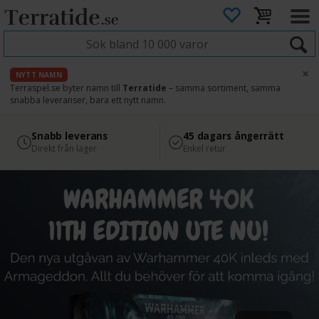
×
NYTT NAMN
Terraspel.se byter namn till
Terratide
– samma sortiment, samma
snabba leveranser, bara ett nytt namn.
4.8
Säker betalning
Snabb leverans
45 dagars ångerrätt
Läs omdömen på Google
med Svea
Direkt från lager
Enkel retur