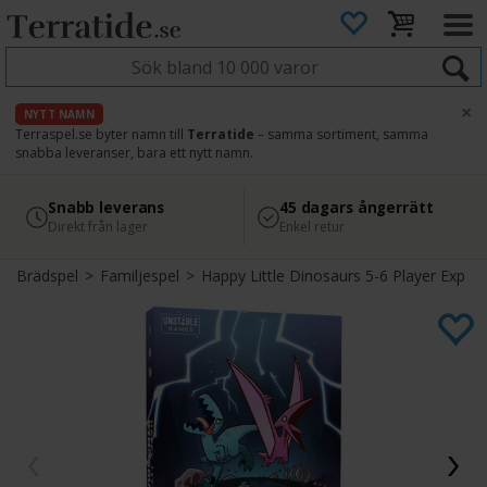
×
NYTT NAMN
Terraspel.se byter namn till
Terratide
– samma sortiment, samma
snabba leveranser, bara ett nytt namn.
4.8
Säker betalning
Snabb leverans
45 dagars ångerrätt
Läs omdömen på Google
med Svea
Direkt från lager
Enkel retur
Brädspel
>
Familjespel
>
Happy Little Dinosaurs 5-6 Player Exp