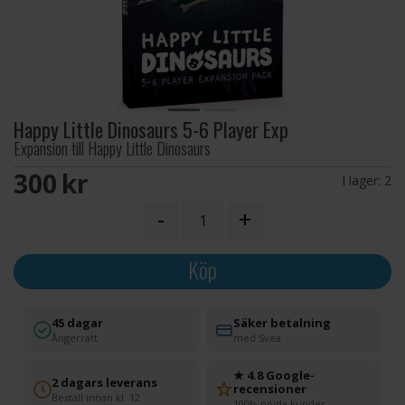
Happy Little Dinosaurs 5-6 Player Exp
Expansion till Happy Little Dinosaurs
300 SEK
I lager:
2
-
+
Köp
45 dagar
Säker betalning
Ångerrätt
med Svea
★ 4.8 Google-
2 dagars leverans
recensioner
Beställ innan kl. 12
100% nöjda kunder