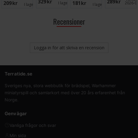
329 SEK
289 SEK
209 SEK
181 SEK
I lager:
1
2026-0
I lager:
5
I lager:
5
Recensioner
Logga in för att skriva en recension
Terratide.se
Sveriges nya, stora webbutik för brädspel, Warhammer
miniatyrspill och samlarkort med över 20 års erfarenhet från
Norge.
Genvägar
Vanliga frågor och svar
Min sida