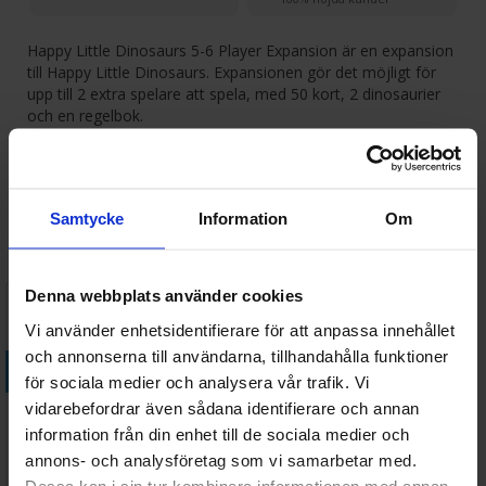
Happy Little Dinosaurs 5-6 Player Expansion är en expansion
till Happy Little Dinosaurs. Expansionen gör det möjligt för
upp till 2 extra spelare att spela, med 50 kort, 2 dinosaurier
och en regelbok.
Antal spelare: 5-6
Läs mer
Ålder: 8+
Speltid: 30-60 minuter
Samtycke
Information
Om
Språk:
Tillbehör
Engelska Expansion, kräver huvudspelet för att kunna spelas
Denna webbplats använder cookies
Vi använder enhetsidentifierare för att anpassa innehållet
och annonserna till användarna, tillhandahålla funktioner
Köp
för sociala medier och analysera vår trafik. Vi
Happy Little
vidarebefordrar även sådana identifierare och annan
Dinosaurs
information från din enhet till de sociala medier och
Brädspel
annons- och analysföretag som vi samarbetar med.
288 SEK
I lager:
8
Dessa kan i sin tur kombinera informationen med annan