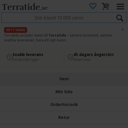
×
NYTT NAMN
Terratide.se byter namn till
Terratide
– samma sortiment, samma
snabba leveranser, bara ett nytt namn.
4.8
Säker betalning
Snabb leverans
45 dagars ångerrätt
Läs omdömen på Google
med Svea
Direkt från lager
Enkel retur
Hem
Min Sida
Orderhistorik
Retur