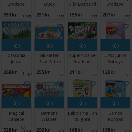
Brädspel
Bluey
6 år Lærespill
Brädspel
Brädspel
353 SEK
251 SEK
155 SEK
207 SEK
I lager:
1
I lager:
8
I lager:
1
I lage
Köp
Köp
Köp
Köp
Cascadia
Vildkatten
Super Charlie
UNO Junior
Junior
Paw Patrol
Brädspel
Gabbys
Brädspel -
Brädspel
Dollhouse
268 SEK
255 SEK
211 SEK
120 SEK
Svensk
Kortspel
I lager:
2
I lager:
5
I lager:
5
I lage
Köp
Köp
Köp
Köp
Magical
Barnens
Babblarna Kan
Bamse
Athlete
Alfapet
du göra
Kompis
Brädspel
Brädspel
spelet
spelet
Väntas in:
328 SEK
292 SEK
168 SEK
198 SEK
Brädspel
Brädspel
2026-09-30
I lager:
4
I lager:
5
I lage