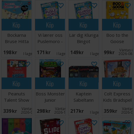
Köp
Köp
Köp
Köp
Bockarna
Vi lærer oss
Lär dig Kluriga
Boo to the
Bruse Hitta
Puslemoro -
Bingot
Goose
Trollet
NORSK
Kortspel
Väntas in
198 SEK
171 SEK
149 SEK
99 SEK
Brädspel
I lager:
7
I lager:
5
I lager:
1
2026-08-
Köp
Köp
Köp
Köp
Peanuts
Boss Monster
Kaptein
Colt Express
Talent Show
Junior
Sabeltann
Kids Brädspel
Kortspel
Brädspel
Sjørøver Ludo
Väntas in:
Väntas in:
Väntas 
339 SEK
298 SEK
217 SEK
359 SEK
- NORSK
2026-09-30
2026-12-31
I lager:
1
2026-0