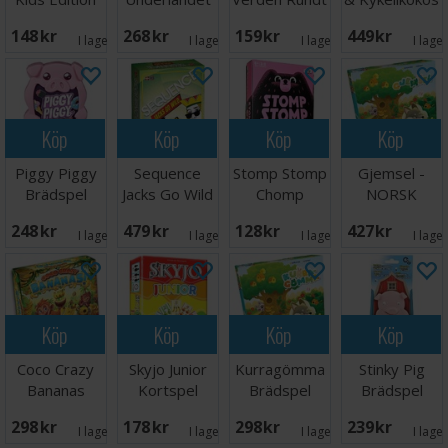
Brädspel
Brädspel
Lærespill
- NORSK
148 SEK
268 SEK
159 SEK
449 SEK
I lager:
2
I lager:
2
I lager:
5
I lage
Köp
Köp
Köp
Köp
Piggy Piggy
Sequence
Stomp Stomp
Gjemsel -
Brädspel
Jacks Go Wild
Chomp
NORSK
- NORSK
Brädspel
248 SEK
479 SEK
128 SEK
427 SEK
I lager:
6
I lager:
5
I lager:
1
I lage
Köp
Köp
Köp
Köp
Coco Crazy
Skyjo Junior
Kurragömma
Stinky Pig
Bananas
Kortspel
Brädspel
Brädspel
Brädspel
298 SEK
178 SEK
298 SEK
239 SEK
I lager:
3
I lager:
1
I lager:
1
I lage