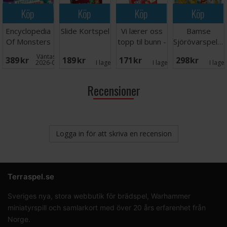
Köp
Köp
Köp
Köp
Encyclopedia
Slide Kortspel
Vi lærer oss
Bamse
Of Monsters
topp til bunn -
Sjörövarspelet
Brädspel
NORSK
Brädspel
Väntas in:
389 SEK
189 SEK
171 SEK
298 SEK
2026-09-30
I lager:
2
I lager:
6
I lage
Recensioner
Logga in för att skriva en recension
Terraspel.se
Sveriges nya, stora webbutik för brädspel, Warhammer
miniatyrspill och samlarkort med över 20 års erfarenhet från
Norge.