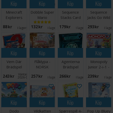
Köp
Köp
Köp
Köp
Minecraft
Dobble Super
Sequence
Sequence
Explorers
Mario
Stacks Card
Jacks Go Wild
Kortspel
Brädspel
Game
Brädspel
88 SEK
132 SEK
179 SEK
293 SEK
Kortspel
I lager:
3
I lager:
6
I lager:
3
I lage
Köp
Köp
Köp
Köp
Vem Där
Flåklypa -
Agenterna
Monopoly
Brädspel
NORSK
Brädspel
Junior 2-i-1 -
NORSK
Väntas in:
243 SEK
257 SEK
266 SEK
239 SEK
2026-08-15
I lager:
8
I lager:
4
I lage
Köp
Köp
Köp
Köp
Dodo
Vildkatten
Spørrespill 4-
Pop Up Bluey