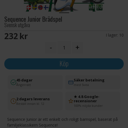
Sequence Junior Brädspel
Svensk utgåva
232 SEK
I lager:
10
-
+
Köp
45 dagar
Säker betalning
Ångerrätt
med Svea
★ 4.8 Google-
2 dagars leverans
recensioner
Beställ innan kl. 12
100% nöjda kunder
Sequence Junior är ett enkelt och roligt barnspel, baserat på
familjeklassikern Sequence!