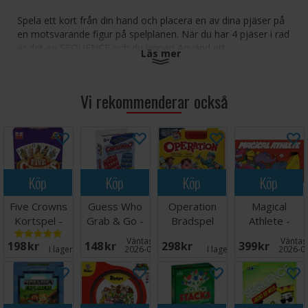
Spela ett kort från din hand och placera en av dina pjäser på
en motsvarande figur på spelplanen. När du har 4 pjäser i rad
är det en SEQUENCE och du vinner! Använd ett
Läs mer
enhörningskort för att placera din pjäs var som helst. Ta bort
dina motståndares pjäser genom att spela ut drakkort.
Vi rekommenderar också
Antal spelare: 2-4
Ålder: 3+
Speltid: 20 minuter
Språk: Svenska
Köp
Köp
Köp
Köp
Five Crowns
Guess Who
Operation
Magical
Kortspel -
Grab & Go -
Brädspel
Athlete -
2025
Reseutgåva
NORSK
Väntas in:
Väntas 
198 SEK
148 SEK
298 SEK
399 SEK
I lager:
20+
2026-08-26
I lager:
5
2026-0