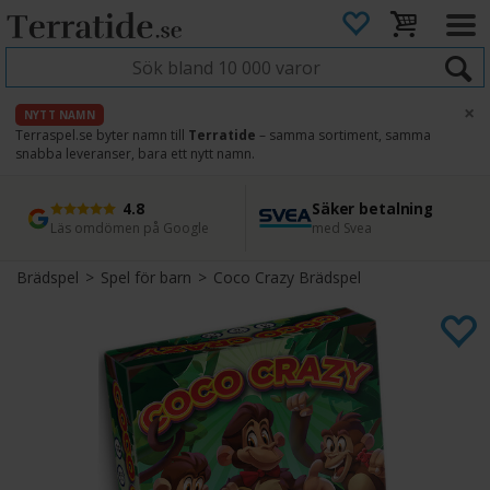
×
NYTT NAMN
Terraspel.se byter namn till
Terratide
– samma sortiment, samma
snabba leveranser, bara ett nytt namn.
4.8
Säker betalning
Snabb leverans
45 dagars ångerrätt
Läs omdömen på Google
med Svea
Direkt från lager
Enkel retur
Brädspel
>
Spel för barn
>
Coco Crazy Brädspel