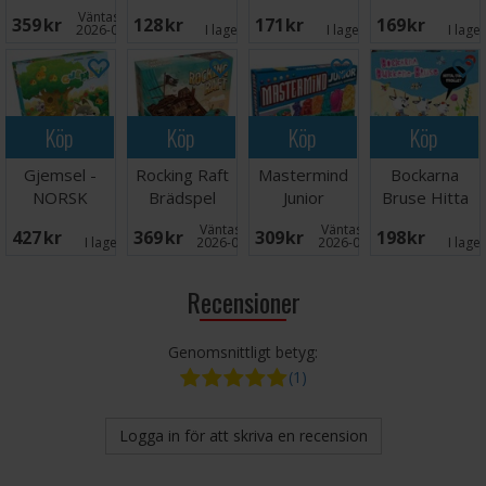
Brädspel
NORSK
Väntas in:
359 SEK
128 SEK
171 SEK
169 SEK
2026-09-30
I lager:
1
I lager:
6
I lage
Köp
Köp
Köp
Köp
Gjemsel -
Rocking Raft
Mastermind
Bockarna
NORSK
Brädspel
Junior
Bruse Hitta
Brädspel
Trollet
Väntas in:
Väntas in:
427 SEK
369 SEK
309 SEK
198 SEK
Brädspel
I lager:
2
2026-09-30
2026-09-30
I lage
Recensioner
Genomsnittligt betyg:
(1)
Logga in för att skriva en recension