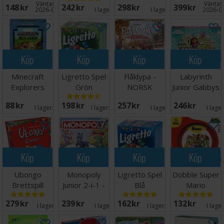
Väntas in:
Väntas 
148 SEK
242 SEK
298 SEK
399 SEK
2026-08-27
I lager:
5
I lager:
4
2026-0
Köp
Köp
Köp
Köp
Minecraft
Ligretto Spel
Flåklypa -
Labyrinth
Explorers
Grön
NORSK
Junior Gabbys
Kortspel
Dollhouse
88 SEK
198 SEK
257 SEK
246 SEK
I lager:
3
I lager:
20+
I lager:
7
I lage
Köp
Köp
Köp
Köp
Ubongo
Monopoly
Ligretto Spel
Dobble Super
Brettspill
Junior 2-i-1 -
Blå
Mario
(Norsk
NORSK
Brädspel
279 SEK
239 SEK
162 SEK
132 SEK
utgave)
I lager:
12
I lager:
4
I lager:
20+
I lage