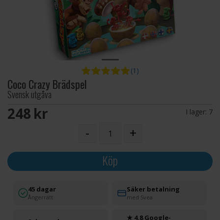
(1)
Coco Crazy Brädspel
Svensk utgåva
248 SEK
I lager:
7
-
+
Köp
45 dagar
Säker betalning
Ångerrätt
med Svea
★ 4.8 Google-