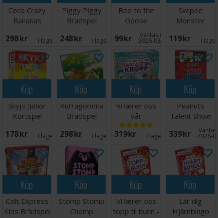
Coco Crazy
Piggy Piggy
Boo to the
Swipee
Bananas
Brädspel
Goose
Monster
Brädspel
Kortspel
Edition
Väntas in:
298 SEK
248 SEK
99 SEK
119 SEK
Kortspel
I lager:
3
I lager:
6
2026-08-15
I lage
Köp
Köp
Köp
Köp
Skyjo Junior
Kurragömma
Vi lærer oss
Peanuts
Kortspel
Brädspel
vår
Talent Show
fantastiske
Kortspel
Väntas 
178 SEK
298 SEK
319 SEK
339 SEK
kropp
I lager:
1
I lager:
1
I lager:
4
2026-0
Köp
Köp
Köp
Köp
Colt Express
Stomp Stomp
Vi lærer oss
Lär dig
Kids Brädspel
Chomp
topp til bunn -
Hjärnbingo