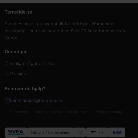
Terratide.se
Sveriges nya, stora webbutik för brädspel, Warhammer
miniatyrspill och samlarkort med över 20 års erfarenhet från
Norge.
Genvägar
Vanliga frågor och svar
Min sida
Behöver du hjälp?
kundservice@terratide.se
E-postmeddelanden kommer att besvaras senast nästa arbetsdag.
Faktura / Delbetalning