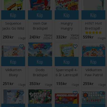
Köp
Köp
Köp
Köp
Sequence
Vem Där
Hungry
HINT Hvit
Jacks Go Wild
Brädspel
Hungry
Brettspill -
Brädspel
Hippos
Norsk utgave
Väntas in:
Väntas in:
293 SEK
243 SEK
332 SEK
559 SEK
Brädspel
I lager:
1
2026-08-15
2026-08-27
I lager
Köp
Köp
Köp
Köp
Vildkatten
Dodo
Spørrespill 4-
Vildkatten
Bluey
Brädspel
6 år Lærespill
Paw Patrol
Brädspel
Brädspel
251 SEK
353 SEK
155 SEK
255 SEK
I lager:
8
I lager:
1
I lager:
1
I lage