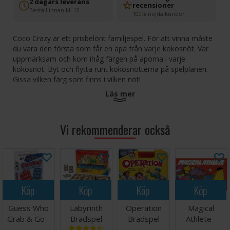
2 dagars leverans
recensioner
Beställ innan kl. 12
100% nöjda kunder
Coco Crazy är ett prisbelönt familjespel. För att vinna måste
du vara den första som får en apa från varje kokosnöt. Var
uppmärksam och kom ihåg färgen på aporna i varje
kokosnöt. Byt och flytta runt kokosnötterna på spelplanen.
Gissa vilken färg som finns i vilken nöt!
Läs mer
Antal spelare: 2-8
Ålder: 7+
Speltid: 20 minuter
Vi rekommenderar också
Språk: Svenska
Köp
Köp
Köp
Köp
Guess Who
Labyrinth
Operation
Magical
Grab & Go -
Brädspel
Brädspel
Athlete -
Reseutgåva
NORSK