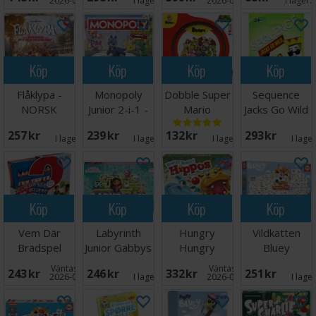
2026-08-27
I lager:
4
2026-09-30
I lager:
Köp
Köp
Köp
Köp
Flåklypa -
Monopoly
Dobble Super
Sequence
NORSK
Junior 2-i-1 -
Mario
Jacks Go Wild
NORSK
Brädspel
Brädspel
257 SEK
239 SEK
132 SEK
293 SEK
I lager:
7
I lager:
4
I lager:
6
I lage
Köp
Köp
Köp
Köp
Vem Där
Labyrinth
Hungry
Vildkatten
Brädspel
Junior Gabbys
Hungry
Bluey
Dollhouse
Hippos
Brädspel
Väntas in:
Väntas in:
243 SEK
246 SEK
332 SEK
251 SEK
Brädspel
2026-08-15
I lager:
2
2026-08-27
I lage