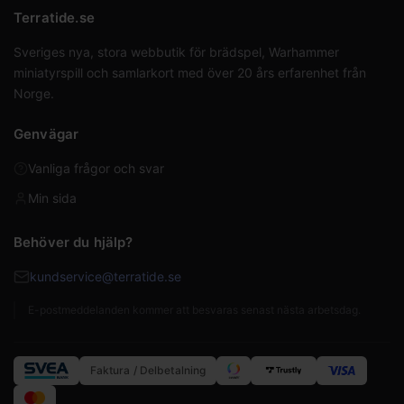
Terratide.se
Sveriges nya, stora webbutik för brädspel, Warhammer
miniatyrspill och samlarkort med över 20 års erfarenhet från
Norge.
Genvägar
Vanliga frågor och svar
Min sida
Behöver du hjälp?
kundservice@terratide.se
E-postmeddelanden kommer att besvaras senast nästa arbetsdag.
Faktura / Delbetalning