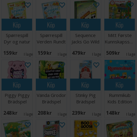
Köp
Köp
Köp
Köp
Spørrespill
Spørrespill
Sequence
Mitt Første
Dyr og natur
Verden Rundt
Jacks Go Wild
Kunnskapsspill
Lærespill
Lærespill
- NORSK
Brädspel
159 SEK
159 SEK
479 SEK
509 SEK
I lager:
3
I lager:
5
I lager:
5
I lage
Köp
Köp
Köp
Köp
Piggy Piggy
Vända Grodor
Stinky Pig
Rummikub
Brädspel
Brädspel
Brädspel
Kids Edition
Brädspel
248 SEK
208 SEK
239 SEK
148 SEK
I lager:
6
I lager:
5
I lager:
1
I lage