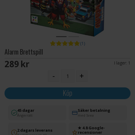
(1)
Alarm Brettspill
289 SEK
I lager:
1
-
+
Köp
45 dagar
Säker betalning
Ångerrätt
med Svea
★ 4.8 Google-
2 dagars leverans
recensioner