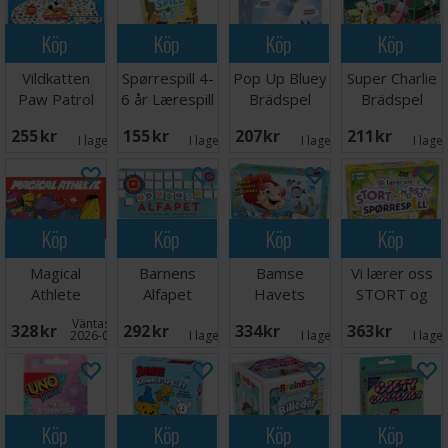
Köp
Köp
Köp
Köp
Vildkatten
Spørrespill 4-
Pop Up Bluey
Super Charlie
Paw Patrol
6 år Lærespill
Brädspel
Brädspel
Brädspel
255 SEK
155 SEK
207 SEK
211 SEK
I lager:
5
I lager:
1
I lager:
3
I lage
Köp
Köp
Köp
Köp
Magical
Barnens
Bamse
Vi lærer oss
Athlete
Alfapet
Havets
STORT og
Brädspel
Brädspel
Hemlighet
morsomt -
Väntas in:
328 SEK
292 SEK
334 SEK
363 SEK
Brädspel
NORSK
2026-09-30
I lager:
4
I lager:
5
I lage
Köp
Köp
Köp
Köp