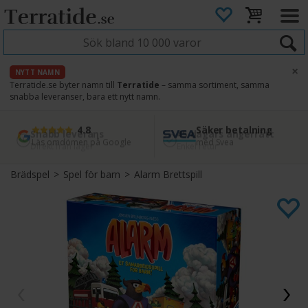
×
NYTT NAMN
Terratide.se byter namn till
Terratide
– samma sortiment, samma
snabba leveranser, bara ett nytt namn.
4.8
Säker betalning
Snabb leverans
45 dagars ångerrätt
Läs omdömen på Google
med Svea
Direkt från lager
Enkel retur
Brädspel
>
Spel för barn
>
Alarm Brettspill