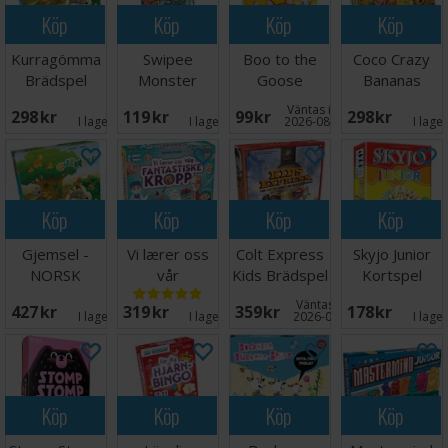
Köp
Köp
Köp
Köp
Kurragömma
Swipee
Boo to the
Coco Crazy
Brädspel
Monster
Goose
Bananas
Edition
Kortspel
Brädspel
Väntas in:
298 SEK
119 SEK
99 SEK
298 SEK
Kortspel
I lager:
1
I lager:
9
2026-08-15
I lage
Köp
Köp
Köp
Köp
Gjemsel -
Vi lærer oss
Colt Express
Skyjo Junior
NORSK
vår
Kids Brädspel
Kortspel
fantastiske
Väntas in:
427 SEK
319 SEK
359 SEK
178 SEK
kropp
I lager:
2
I lager:
4
2026-09-30
I lage
Köp
Köp
Köp
Köp