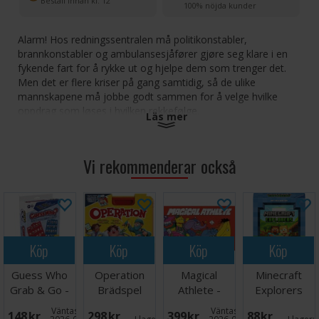
Beställ innan kl. 12
100% nöjda kunder
Alarm! Hos redningssentralen må politikonstabler,
brannkonstabler og ambulansesjåfører gjøre seg klare i en
fykende fart for å rykke ut og hjelpe dem som trenger det.
Men det er flere kriser på gang samtidig, så de ulike
mannskapene må jobbe godt sammen for å velge hvilke
oppdrag som løses i hvilken rekkefølge.
Läs mer
Alarm er et samarbeidsspill, hvor spillerne i fellesskap enten
vinner eller taper. De vinner dersom de lykkes med å løse alle
Vi rekommenderar också
oppdragene som kommer, og de taper dersom de ikke
rekker dette før bunken er tom for annen gang, eller dersom
alarmen går på alle oppdragene samtidig.
Vinner av Årets Spill 2022 i Norge!
Köp
Köp
Köp
Köp
Antall spillere: 2-5
Alder: 5+
Guess Who
Operation
Magical
Minecraft
Spilletid: 15-30 minutter
Grab & Go -
Brädspel
Athlete -
Explorers
Språk: Norsk
Reseutgåva
NORSK
Kortspel
Väntas in:
Väntas in:
148 SEK
298 SEK
399 SEK
88 SEK