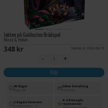
Jakten på Guldosten Brädspel
Musse & Helium
348 SEK
Väntas in
2026-08-19
-
+
Köp
45 dagar
Säker betalning
Ångerrätt
med Svea
★ 4.8 Google-
2 dagars leverans
recensioner
Beställ innan kl. 12
100% nöjda kunder