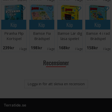
Köp
Köp
Köp
Köp
Piranha Flip
Bamse Fia
Bamse Lär dig
Bamse 4 i rad
Kortspel
Brädspel
läsa spelet
Brädspel
Brädspel
239 SEK
198 SEK
168 SEK
158 SEK
I lager:
1
I lager:
6
I lager:
4
I lage
Recensioner
Logga in för att skriva en recension
Terratide.se