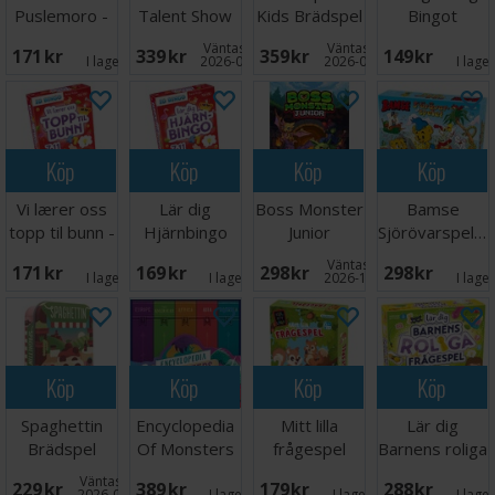
Puslemoro -
Talent Show
Kids Brädspel
Bingot
NORSK
Kortspel
Väntas in:
Väntas in:
171 SEK
339 SEK
359 SEK
149 SEK
I lager:
5
2026-09-30
2026-09-30
I lage
Köp
Köp
Köp
Köp
Vi lærer oss
Lär dig
Boss Monster
Bamse
topp til bunn -
Hjärnbingo
Junior
Sjörövarspelet
NORSK
Brädspel
Brädspel
Väntas in:
171 SEK
169 SEK
298 SEK
298 SEK
I lager:
6
I lager:
1
2026-12-31
I lage
Köp
Köp
Köp
Köp
Spaghettin
Encyclopedia
Mitt lilla
Lär dig
Brädspel
Of Monsters
frågespel
Barnens roliga
Brädspel
Brädspel
frågespel
Väntas in:
229 SEK
389 SEK
179 SEK
288 SEK
2026-09-30
I lager:
2
I lager:
6
I lage