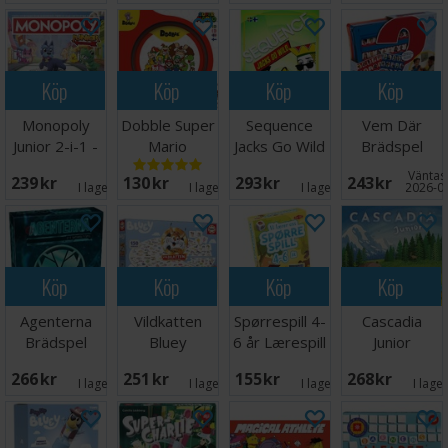
Köp
Köp
Köp
Köp
Monopoly
Dobble Super
Sequence
Vem Där
Junior 2-i-1 -
Mario
Jacks Go Wild
Brädspel
NORSK
Brädspel
Brädspel
Väntas 
239 SEK
130 SEK
293 SEK
243 SEK
I lager:
4
I lager:
6
I lager:
1
2026-0
Köp
Köp
Köp
Köp
Agenterna
Vildkatten
Spørrespill 4-
Cascadia
Brädspel
Bluey
6 år Lærespill
Junior
Brädspel
Brädspel -
266 SEK
251 SEK
155 SEK
268 SEK
Svensk
I lager:
4
I lager:
8
I lager:
1
I lage