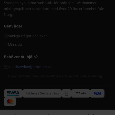
Sveriges nya, stora webbutik för brädspel, Warhammer
miniatyrspill och samlarkort med över 20 års erfarenhet från
Norge.
Genvägar
Vanliga frågor och svar
Min sida
Behöver du hjälp?
kundservice@terratide.se
E-postmeddelanden kommer att besvaras senast nästa arbetsdag.
Faktura / Delbetalning