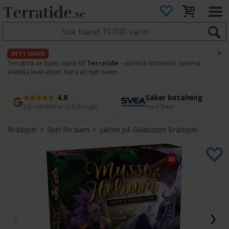
×
NYTT NAMN
Terratide.se byter namn till
Terratide
– samma sortiment, samma
snabba leveranser, bara ett nytt namn.
4.8
Säker betalning
Snabb leverans
45 dagars ångerrätt
Läs omdömen på Google
med Svea
Direkt från lager
Enkel retur
Brädspel
>
Spel för barn
>
Jakten på Guldosten Brädspel