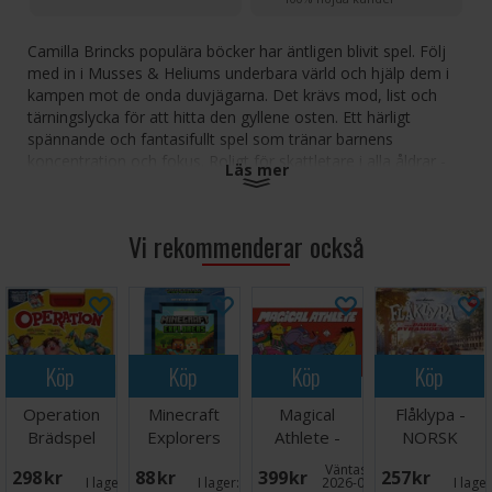
Camilla Brincks populära böcker har äntligen blivit spel. Följ
med in i Musses & Heliums underbara värld och hjälp dem i
kampen mot de onda duvjägarna. Det krävs mod, list och
tärningslycka för att hitta den gyllene osten. Ett härligt
spännande och fantasifullt spel som tränar barnens
koncentration och fokus. Roligt för skattletare i alla åldrar -
Läs mer
både unga och gamla.
Antal spelare: 2-5 år
Vi rekommenderar också
Ålder: 5+
Speltid: 30 minuter
Språk: Svenska
Köp
Köp
Köp
Köp
Operation
Minecraft
Magical
Flåklypa -
Brädspel
Explorers
Athlete -
NORSK
Kortspel
NORSK
Väntas in:
298 SEK
88 SEK
399 SEK
257 SEK
I lager:
4
I lager:
3
2026-09-30
I lage