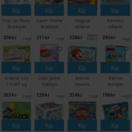
Köp
Köp
Köp
Köp
Pop Up Bluey
Super Charlie
Magical
Barnens
Brädspel
Brädspel
Athlete
Alfapet
Brädspel
Brädspel
Väntas in:
206 SEK
211 SEK
328 SEK
292 SEK
I lager:
3
I lager:
5
2026-09-30
I lage
Köp
Köp
Köp
Köp
Vi lærer oss
UNO Junior
Bamse
Bamse
STORT og
Gabbys
Havets
Kompis
morsomt -
Dollhouse
Hemlighet
spelet
363 SEK
120 SEK
334 SEK
198 SEK
NORSK
Kortspel
Brädspel
Brädspel
I lager:
2
I lager:
3
I lager:
5
I lage
Köp
Köp
Köp
Köp