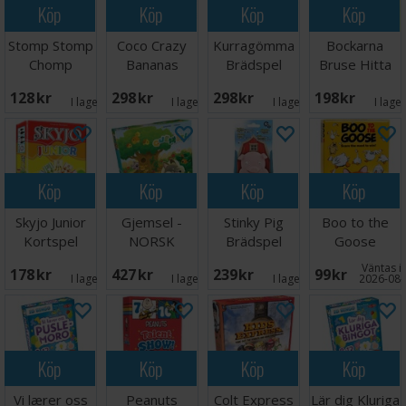
Köp
Köp
Köp
Köp
Stomp Stomp
Coco Crazy
Kurragömma
Bockarna
Chomp
Bananas
Brädspel
Bruse Hitta
Brädspel
Brädspel
Trollet
128 SEK
298 SEK
298 SEK
198 SEK
Brädspel
I lager:
1
I lager:
3
I lager:
1
I lage
Köp
Köp
Köp
Köp
Skyjo Junior
Gjemsel -
Stinky Pig
Boo to the
Kortspel
NORSK
Brädspel
Goose
Kortspel
Väntas in
178 SEK
427 SEK
239 SEK
99 SEK
I lager:
1
I lager:
2
I lager:
1
2026-08-
Köp
Köp
Köp
Köp
Vi lærer oss
Peanuts
Colt Express
Lär dig Kluriga