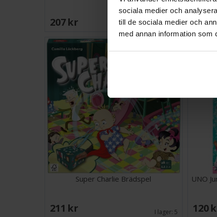
sociala medier och analysera 
207 SEK
155 
till de sociala medier och a
I lager:
3
med annan information som du 
Super Charlie Brädspel
UNO Jun
211 SEK
120 
I lager:
5