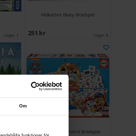
Vildkatten Bluey Brädspel
251 SEK
I lager:
1
I lager:
8
Om
 Svensk
Vildkatten Paw Patrol Brädspel
andahålla funktioner för