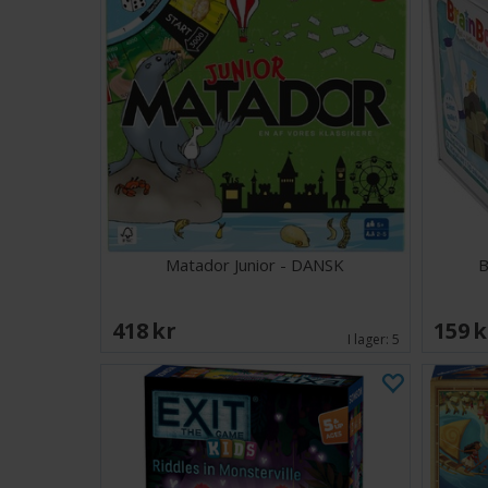
Matador Junior - DANSK
B
418 SEK
159 
I lager:
5