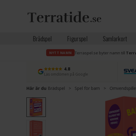
Brädspel
Figurspel
Samlarkort
Terraspel.se byter namn till
Terr
NYTT NAMN
4.8
Läs omdömen på Google
Här är du
Brädspel
>
Spel för barn
>
Omvendspille