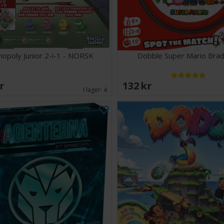
opoly Junior 2-i-1 - NORSK
Dobble Super Mario Bräd
SEK
132 SEK
I lager:
4