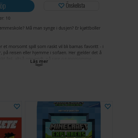
öp
Önskelista
ger:
10
vømmeskole? Må man synge i dusjen? Er kjøttboller
 et morsomt spill som raskt vil bli barnas favoritt - i
r, på reisen eller hjemme i sofaen. Her gjelder det å
askt feil, altså omvendt, på rare og morsomme
Läs mer
a" i stedet for "nei", og "nei" i stedet for "ja". Vær
rsomme feil og masse latter!
spekket med mer enn 500 morsomme spørsmål. Utfordre
g se hvem som klarer flest på rad!
-12
minutter