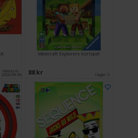
SK
Minecraft Explorers Kortspel
88 SEK
Väntas in:
2026-09-30
I lager:
3