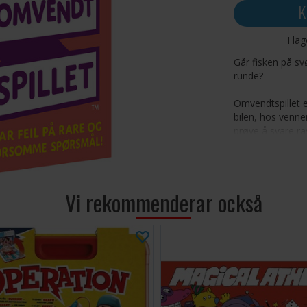
K
I la
Går fisken på s
runde?
Omvendtspillet er
bilen, hos venne
prøve å svare r
spørsmål. Svar "j
forberedt på mo
Spillet er full
Vi rekommenderar också
vennene dine, op
Antall spillere: 2
Alder: 6+
Spilletid: 15-45 
Språk: Norsk