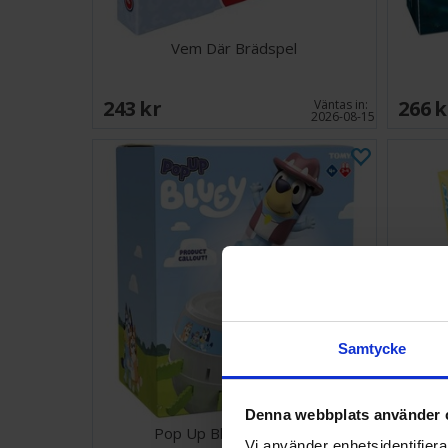
Vem Där Brädspel
243 SEK
266 
Väntas in:
2026-08-15
Samtycke
Denna webbplats använder 
Pop Up Bluey Brädspel
S
Vi använder enhetsidentifierar