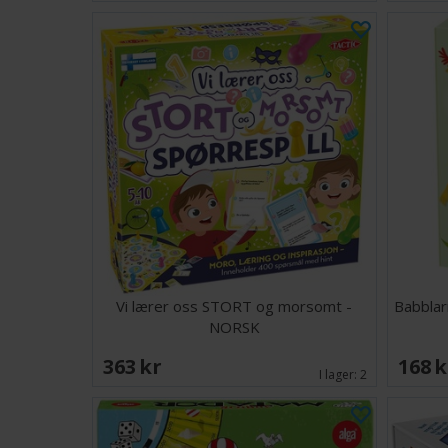
Vi lærer oss STORT og morsomt -
Babblar
NORSK
363 SEK
168 
I lager:
2