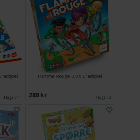
Brädspel
Flamme Rouge BMX Brädspel
288 SEK
I lager:
1
I lager:
3