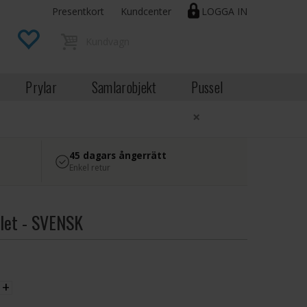
Presentkort
Kundcenter
LOGGA IN
Prylar
Samlarobjekt
Pussel
×
45 dagars ångerrätt
Enkel retur
let - SVENSK
EK
+