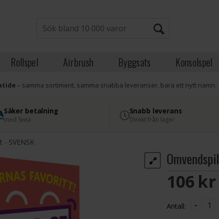
Rollspel
Airbrush
Byggsats
Konsolspel
atide
– samma sortiment, samma snabba leveranser, bara ett nytt namn.
Säker betalning
Snabb leverans
med Svea
Direkt från lager
t - SVENSK
Omvendspil
106 S
-
Antall: