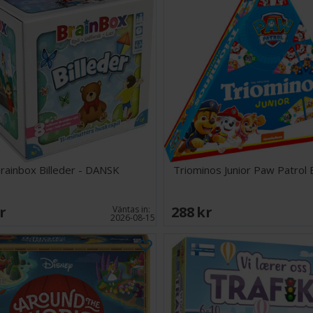
rainbox Billeder - DANSK
Triominos Junior Paw Patrol 
SEK
288 SEK
Väntas in:
2026-08-15