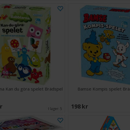
na Kan du göra spelet Brädspel
Bamse Kompis spelet Brä
SEK
198 SEK
I lager:
5