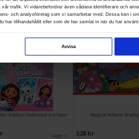
vår trafik. Vi vidarebefordrar även sådana identifierare och anna
SEK
268 SEK
nnons- och analysföretag som vi samarbetar med. Dessa kan i sin
I lager:
1
har tillhandahållit eller som de har samlat in när du har använt 
Avvisa
ior Gabbys Dollhouse Kortspel
Magical Athlete Brädsp
SEK
328 SEK
I lager:
3