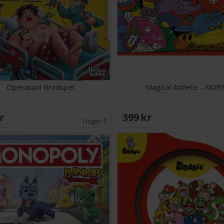
Operation Brädspel
Magical Athlete - NOR
SEK
399 SEK
I lager:
5