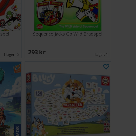
spel
Sequence Jacks Go Wild Brädspel
293 SEK
I lager:
6
I lager:
1