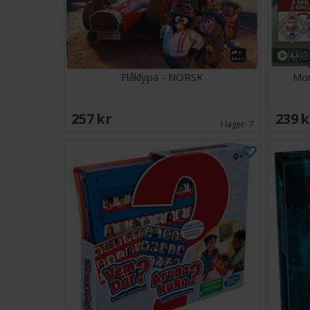
Flåklypa - NORSK
Mon
257 SEK
239 
I lager:
7