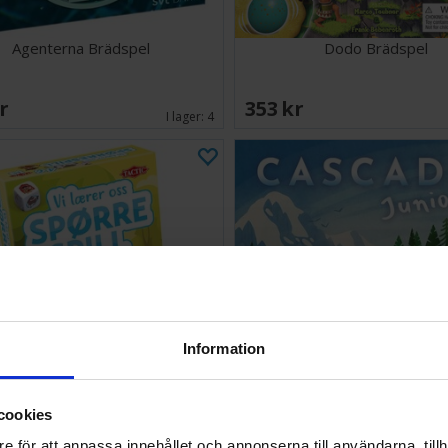
Agenterna Brädspel
Dodo Brädspel
SEK
353 SEK
I lager:
4
Information
cookies
pørrespill 4-6 år Lærespill
Cascadia Junior Brädspel -
e för att anpassa innehållet och annonserna till användarna, tillh