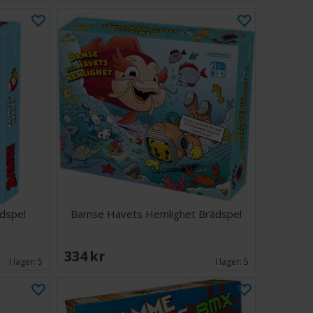
dspel
Bamse Havets Hemlighet Brädspel
334 SEK
I lager:
5
I lager:
5