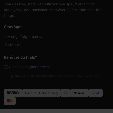
Sveriges nya, stora webbutik för brädspel, Warhammer
miniatyrspill och samlarkort med över 20 års erfarenhet från
Norge.
Genvägar
Vanliga frågor och svar
Min sida
Behöver du hjälp?
kundservice@terratide.se
E-postmeddelanden kommer att besvaras senast nästa arbetsdag.
Faktura / Delbetalning