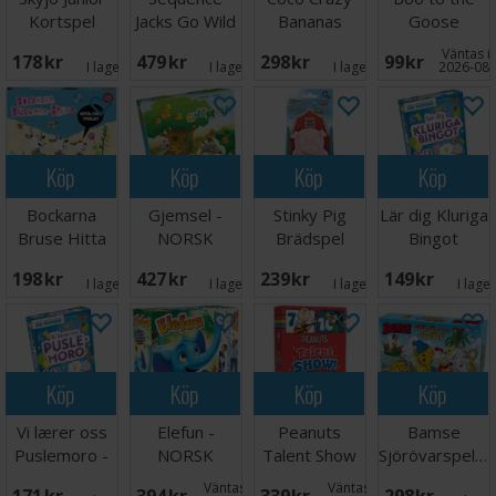
Kortspel
Jacks Go Wild
Bananas
Goose
- NORSK
Brädspel
Kortspel
Väntas in
178 SEK
479 SEK
298 SEK
99 SEK
I lager:
1
I lager:
5
I lager:
3
2026-08-
Köp
Köp
Köp
Köp
Bockarna
Gjemsel -
Stinky Pig
Lär dig Kluriga
Bruse Hitta
NORSK
Brädspel
Bingot
Trollet
198 SEK
427 SEK
239 SEK
149 SEK
Brädspel
I lager:
7
I lager:
2
I lager:
1
I lage
Köp
Köp
Köp
Köp
Vi lærer oss
Elefun -
Peanuts
Bamse
Puslemoro -
NORSK
Talent Show
Sjörövarspelet
NORSK
Kortspel
Brädspel
Väntas in:
Väntas in: