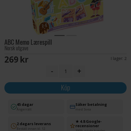
ABC Memo Lærespill
Norsk utgave
269 SEK
I lager:
2
-
+
Köp
45 dagar
Säker betalning
Ångerrätt
med Svea
★ 4.8 Google-
2 dagars leverans
recensioner
Beställ innan kl. 12
100% nöjda kunder