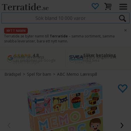
×
NYTT NAMN
Terratide.se byter namn till
Terratide
– samma sortiment, samma
snabba leveranser, bara ett nytt namn.
4.8
Säker betalning
Snabb leverans
45 dagars ångerrätt
Läs omdömen på Google
med Svea
Direkt från lager
Enkel retur
Brädspel
>
Spel för barn
>
ABC Memo Lærespill