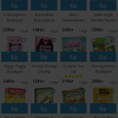
Köp
Köp
Köp
Köp
Cirkusdjuren
Rummikub
Alice i
Spørrespill
Brädspel
Kids Edition
Underlandet
Verden Rundt
Brädspel
Brädspel
Lærespill
238 SEK
148 SEK
268 SEK
159 SEK
I lager:
5
I lager:
2
I lager:
2
I lage
Köp
Köp
Köp
Köp
Piggy Piggy
Stomp Stomp
Vi lærer oss
Kurragömma
Brädspel
Chomp
vår
Brädspel
Brädspel
fantastiske
248 SEK
128 SEK
319 SEK
298 SEK
kropp
I lager:
6
I lager:
1
I lager:
4
I lage
Köp
Köp
Köp
Köp
Skyjo Junior
Sequence
Coco Crazy
Boo to the