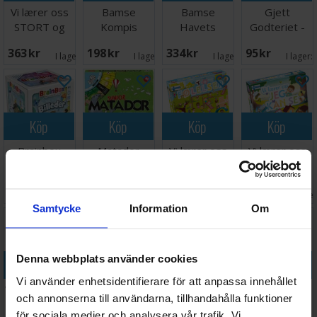
Vi lærer oss
Bamse
Bamse
Gjett
STORT og
Kompis
Havets
Godteriet -
morsomt -
spelet
Hemlighet
NORSK
363 SEK
198 SEK
334 SEK
95 SEK
NORSK
Brädspel
Brädspel
I lager:
2
I lager:
5
I lager:
5
I lager:
Köp
Köp
Köp
Köp
Brainbox
Matador
Vi lærer oss
Vi lærer oss
Billeder -
Junior -
følelser
Jeg kan se
DANSK
DANSK
Lærespill
Lærespill
Väntas in:
159 SEK
418 SEK
178 SEK
309 SEK
2026-08-15
I lager:
5
I lager:
7
I lage
Samtycke
Information
Om
Denna webbplats använder cookies
Köp
Köp
Köp
Köp
Vi använder enhetsidentifierare för att anpassa innehållet
Vi lærer å lese
Vi lærer oss
Vi lærer oss
EXIT Kids 2
och annonserna till användarna, tillhandahålla funktioner
Lærespill
klokken
ord rally
Riddles in
för sociala medier och analysera vår trafik. Vi