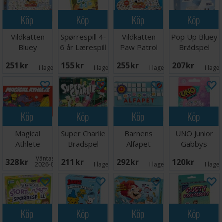
Köp
Köp
Köp
Köp
Vildkatten
Spørrespill 4-
Vildkatten
Pop Up Bluey
Bluey
6 år Lærespill
Paw Patrol
Brädspel
Brädspel
Brädspel
251 SEK
155 SEK
255 SEK
207 SEK
I lager:
8
I lager:
1
I lager:
5
I lage
Köp
Köp
Köp
Köp
Magical
Super Charlie
Barnens
UNO Junior
Athlete
Brädspel
Alfapet
Gabbys
Brädspel
Brädspel
Dollhouse
Väntas in:
328 SEK
211 SEK
292 SEK
120 SEK
Kortspel
2026-09-30
I lager:
5
I lager:
4
I lage
Köp
Köp
Köp
Köp