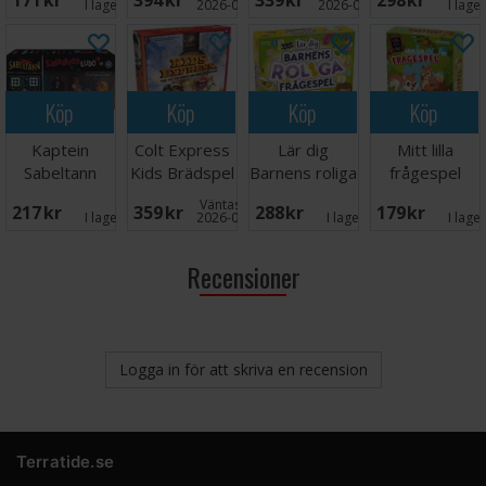
171 SEK
394 SEK
339 SEK
298 SEK
I lager:
5
2026-09-30
2026-09-30
I lage
Köp
Köp
Köp
Köp
Kaptein
Colt Express
Lär dig
Mitt lilla
Sabeltann
Kids Brädspel
Barnens roliga
frågespel
Sjørøver Ludo
frågespel
Brädspel
Väntas in:
217 SEK
359 SEK
288 SEK
179 SEK
- NORSK
I lager:
1
2026-09-30
I lager:
1
I lage
Recensioner
Logga in för att skriva en recension
Terratide.se