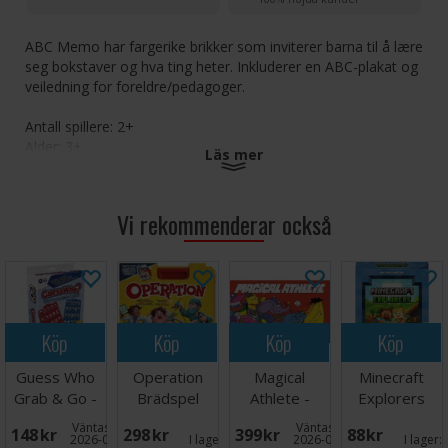
ABC Memo har fargerike brikker som inviterer barna til å lære
seg bokstaver og hva ting heter. Inkluderer en ABC-plakat og
veiledning for foreldre/pedagoger.
Antall spillere: 2+
Alder: 3+
Läs mer
Spilletid: 10-15 minutter
Språk: Norsk
Vi rekommenderar också
Köp
Köp
Köp
Köp
Guess Who
Operation
Magical
Minecraft
Grab & Go -
Brädspel
Athlete -
Explorers
Reseutgåva
NORSK
Kortspel
Väntas in:
Väntas in:
148 SEK
298 SEK
399 SEK
88 SEK
2026-08-27
I lager:
4
2026-09-30
I lager: