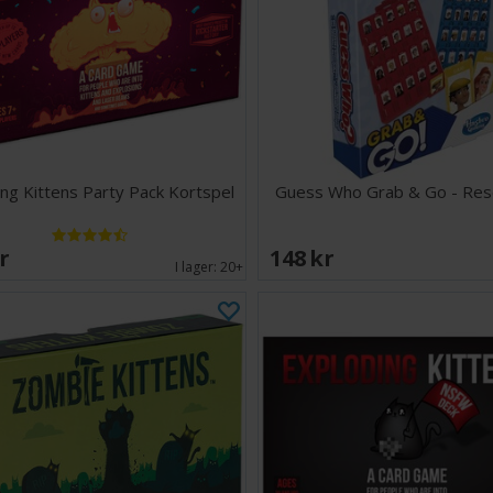
ng Kittens Party Pack Kortspel
Guess Who Grab & Go - Res
SEK
148 SEK
I lager:
20+