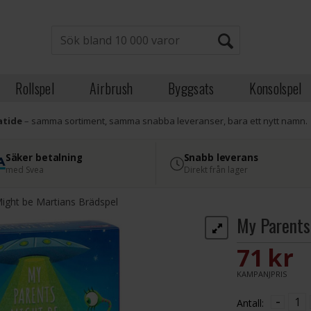
Rollspel
Airbrush
Byggsats
Konsolspel
atide
– samma sortiment, samma snabba leveranser, bara ett nytt namn.
Säker betalning
Snabb leverans
med Svea
Direkt från lager
ight be Martians Brädspel
My Parents
71 SE
KAMPANJPRIS
-
Antall: