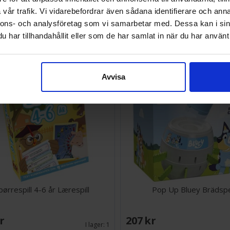
vår trafik. Vi vidarebefordrar även sådana identifierare och anna
SEK
251 SEK
Väntas in:
nnons- och analysföretag som vi samarbetar med. Dessa kan i sin
2026-08-15
har tillhandahållit eller som de har samlat in när du har använt 
Avvisa
pørrespill 4-6 år Lærespill
Pop Up Bluey Brädsp
SEK
207 SEK
I lager:
1