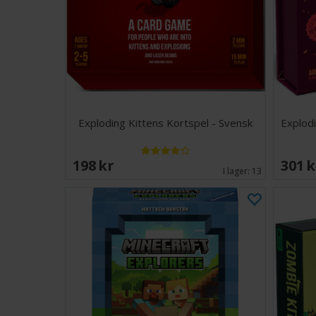
Exploding Kittens Kortspel - Svensk
Explodi
198 SEK
301 
I lager:
13