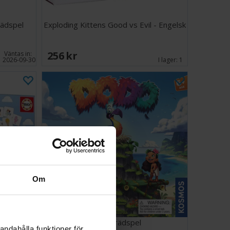
rädspel
Exploding Kittens Good vs Evil - Engelsk
256 SEK
Väntas in:
2026-09-30
I lager:
1
Om
pel
Dodo Brädspel
andahålla funktioner för