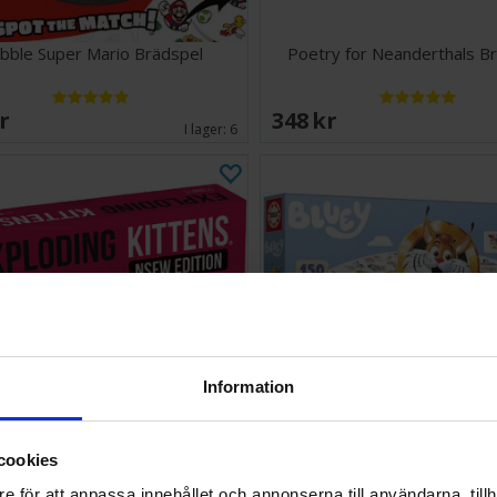
bble Super Mario Brädspel
Poetry for Neanderthals B
SEK
348 SEK
I lager:
6
Information
cookies
g Kittens NSFW Ed Pink - Svensk
Vildkatten Bluey Bräds
e för att anpassa innehållet och annonserna till användarna, tillh