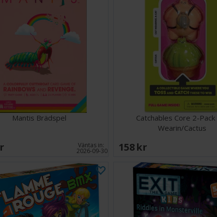
Mantis Brädspel
Catchables Core 2-Pack
Wearin/Cactus
SEK
158 SEK
Väntas in:
2026-09-30