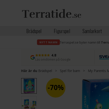
Brädspel
Figurspel
Samlarkort
Terraspel.se byter namn till
Terr
NYTT NAMN
4.8
Läs omdömen på Google
Här är du
Brädspel
>
Spel för barn
>
My Parents M
70%