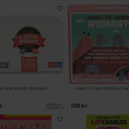
A Little Wordy Brädspel
Hand to Hand Wombat Par
SEK
298 SEK
Väntas in:
2026-09-30