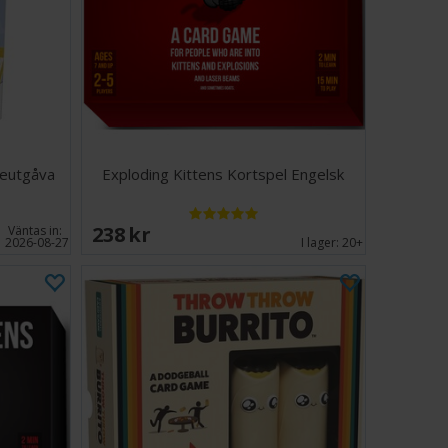
eutgåva
Exploding Kittens Kortspel Engelsk
238 SEK
Väntas in:
2026-08-27
I lager:
20+