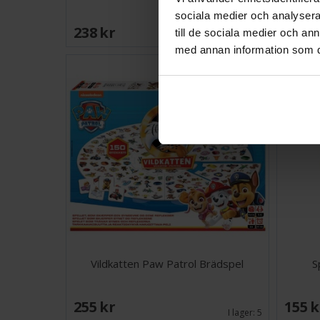
sociala medier och analysera 
238 SEK
195 
till de sociala medier och a
I lager:
2
med annan information som du 
Vildkatten Paw Patrol Brädspel
S
255 SEK
155 
I lager:
5