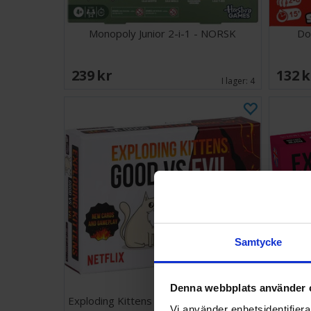
Monopoly Junior 2-i-1 - NORSK
Do
239 SEK
132 
I lager:
4
Samtycke
Denna webbplats använder 
Exploding Kittens Good vs Evil - Svensk
Explodin
Vi använder enhetsidentifierar