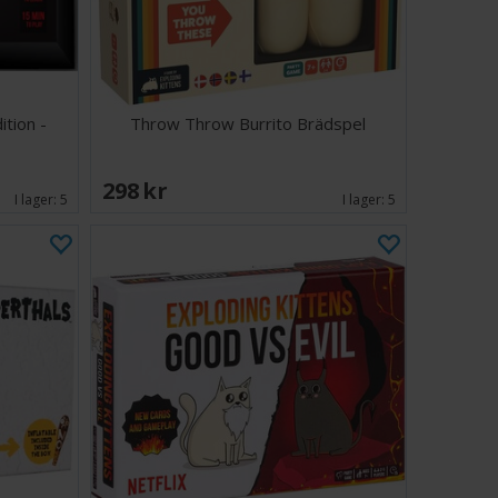
tion -
Throw Throw Burrito Brädspel
298 SEK
I lager:
5
I lager:
5