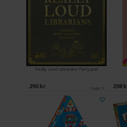
Really Loud Librarians Partyspel
290 SEK
298 
I lager:
2