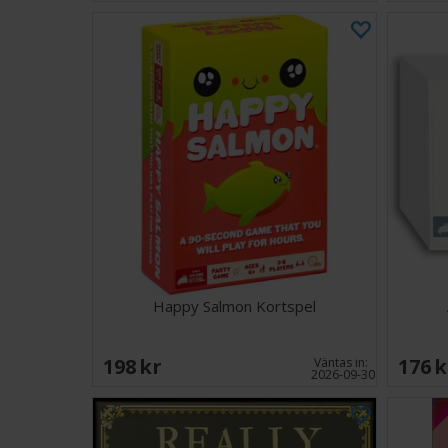
Happy Salmon Kortspel
198 SEK
176 
Väntas in:
2026-09-30