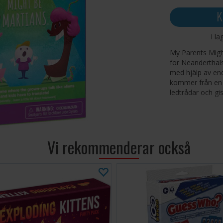
K
I la
My Parents Migh
for Neanderthals
med hjälp av en
kommer från en 
ledtrådar och gis
Antal spelare: 2
Ålder: 4+
Speltid: 10 minu
Vi rekommenderar också
Språk: Engelska