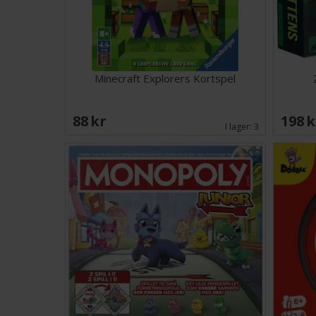
Minecraft Explorers Kortspel
88 SEK
198 
I lager:
3