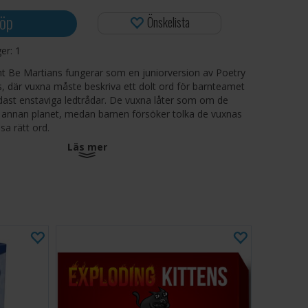
öp
Önskelista
ger:
1
t Be Martians fungerar som en juniorversion av Poetry
, där vuxna måste beskriva ett dolt ord för barnteamet
dast enstaviga ledtrådar. De vuxna låter som om de
annan planet, medan barnen försöker tolka de vuxnas
sa rätt ord.
Läs mer
+
ter