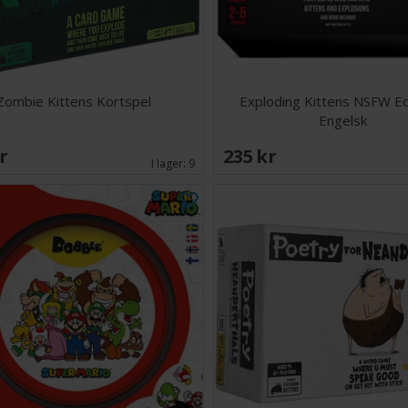
Zombie Kittens Kortspel
Exploding Kittens NSFW Edi
Engelsk
SEK
235 SEK
I lager:
9