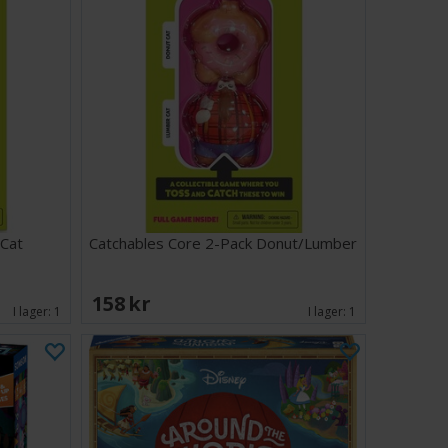
 Cat
Catchables Core 2-Pack Donut/Lumber
158 SEK
I lager:
1
I lager:
1