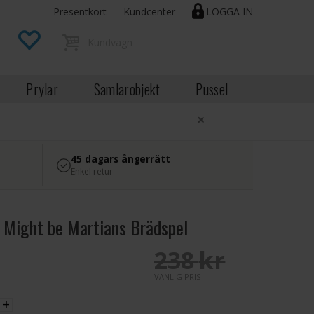
Presentkort
Kundcenter
LOGGA IN
Prylar
Samlarobjekt
Pussel
×
45 dagars ångerrätt
Enkel retur
 Might be Martians Brädspel
K
238 SEK
VANLIG PRIS
+