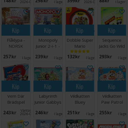
148 SEK
298 SEK
399 SEK
88 SEK
2026-08-27
I lager:
4
2026-09-30
I lager:
Köp
Köp
Köp
Köp
Flåklypa -
Monopoly
Dobble Super
Sequence
NORSK
Junior 2-i-1 -
Mario
Jacks Go Wild
NORSK
Brädspel
Brädspel
257 SEK
239 SEK
132 SEK
293 SEK
I lager:
7
I lager:
4
I lager:
6
I lage
Köp
Köp
Köp
Köp
Vem Där
Labyrinth
Vildkatten
Vildkatten
Brädspel
Junior Gabbys
Bluey
Paw Patrol
Dollhouse
Brädspel
Brädspel
Väntas in:
243 SEK
246 SEK
251 SEK
255 SEK
2026-08-15
I lager:
2
I lager:
8
I lage