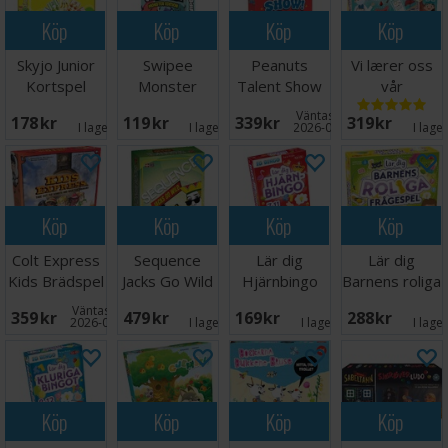
Köp
Köp
Köp
Köp
Skyjo Junior
Swipee
Peanuts
Vi lærer oss
Kortspel
Monster
Talent Show
vår
Edition
Kortspel
fantastiske
Väntas in:
178 SEK
119 SEK
339 SEK
319 SEK
Kortspel
kropp
I lager:
1
I lager:
9
2026-09-30
I lage
Köp
Köp
Köp
Köp
Colt Express
Sequence
Lär dig
Lär dig
Kids Brädspel
Jacks Go Wild
Hjärnbingo
Barnens roliga
- NORSK
frågespel
Väntas in:
359 SEK
479 SEK
169 SEK
288 SEK
2026-09-30
I lager:
5
I lager:
1
I lage
Köp
Köp
Köp
Köp