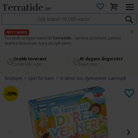
×
NYTT NAMN
Terratide.se byter namn till
Terratide
– samma sortiment, samma
snabba leveranser, bara ett nytt namn.
4.8
Säker betalning
Snabb leverans
45 dagars ångerrätt
Läs omdömen på Google
med Svea
Direkt från lager
Enkel retur
Brädspel
>
Spel för barn
>
Vi lærer oss dyrevenner Lærespill
30%