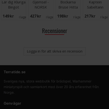
Lär dig Kluriga
Gjemsel -
Bockarna
Kaptein
Bingot
NORSK
Bruse Hitta
Sabeltann
Trollet
Sjørøver Ludo
149 SEK
427 SEK
198 SEK
217 SEK
Brädspel
- NORSK
I lager:
1
I lager:
2
I lager:
7
I lage
Recensioner
Logga in för att skriva en recension
Terratide.se
Sveriges nya, stora webbutik för brädspel, Warhammer
miniatyrspill och samlarkort med över 20 års erfarenhet från
Norge.
Genvägar