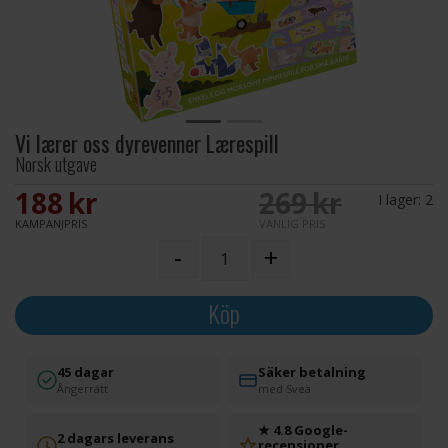
Vi lærer oss dyrevenner Lærespill
Norsk utgave
188 SEK
269 SEK
I lager:
2
KAMPANJPRIS
VANLIG PRIS
-
+
Köp
45 dagar
Säker betalning
Ångerrätt
med Svea
★ 4.8 Google-
2 dagars leverans
recensioner