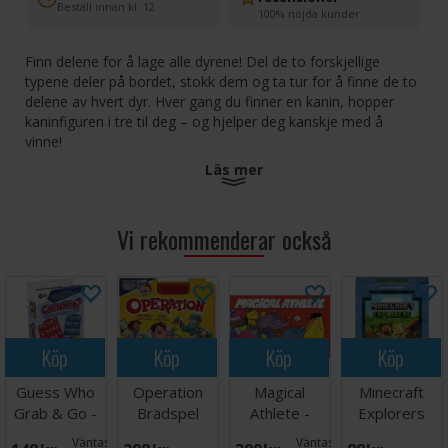
Beställ innan kl. 12
100% nöjda kunder
Finn delene for å lage alle dyrene! Del de to forskjellige
typene deler på bordet, stokk dem og ta tur for å finne de to
delene av hvert dyr. Hver gang du finner en kanin, hopper
kaninfiguren i tre til deg – og hjelper deg kanskje med å
vinne!
Läs mer
Et hukommelsesspill som også fremmer
finmotorikken.
Inkluderer en bedårende kanin i tre.
Vi rekommenderar också
Tilpass spillet til spillernes evner!
Antall spillere: 2+
Alder: 3-5+
Spilletid: 15 minutter
Köp
Köp
Köp
Köp
Språk: Norsk
Guess Who
Operation
Magical
Minecraft
Grab & Go -
Brädspel
Athlete -
Explorers
Reseutgåva
NORSK
Kortspel
Väntas in:
Väntas in: