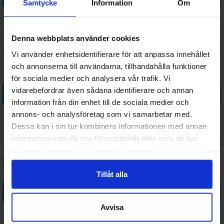
Samtycke
Information
Om
Vi lærer oss
Vi lærer oss
Triominos
Vi lærer oss
følelser
Jeg kan se
Junior Paw
ord rally
Lærespill
Lærespill
Patrol
Lærespill
Denna webbplats använder cookies
178 SEK
309 SEK
288 SEK
319 SEK
Brädspel
I lager:
7
I lager:
6
I lager:
1
I lage
Vi använder enhetsidentifierare för att anpassa innehållet
och annonserna till användarna, tillhandahålla funktioner
för sociala medier och analysera vår trafik. Vi
vidarebefordrar även sådana identifierare och annan
Köp
Köp
Köp
Köp
information från din enhet till de sociala medier och
Disney
Dodo
Flamme
Warning This
annons- och analysföretag som vi samarbetar med.
Around the
Brädspel
Rouge BMX
Game Farts
Dessa kan i sin tur kombinera informationen med annan
World
Brädspel
Brädspel
Väntas 
information som du har tillhandahållit eller som de har
237 SEK
353 SEK
288 SEK
379 SEK
Brädspel
I lager:
1
I lager:
1
I lager:
3
2026-0
samlat in när du har använt deras tjänster.
Tillåt alla
Köp
Köp
Köp
Köp
Avvisa
Bukkene
EXIT Kids 2
Spørrespill
Vi lærer oss
Bruse
Riddles in
Verden Rundt
Trafikk