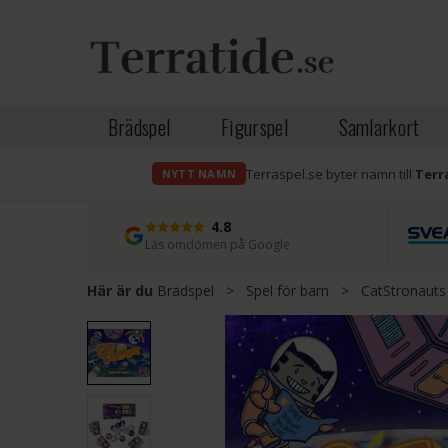
Brädspel
Figurspel
Samlarkort
Terraspel.se byter namn till
Terr
NYTT NAMN
4.8
Läs omdömen på Google
Här är du
Brädspel
>
Spel för barn
>
CatStronaut