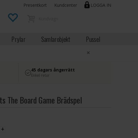
Presentkort
Kundcenter
LOGGA IN
Prylar
Samlarobjekt
Pussel
×
45 dagars ångerrätt
Enkel retur
ts The Board Game Brädspel
EK
+