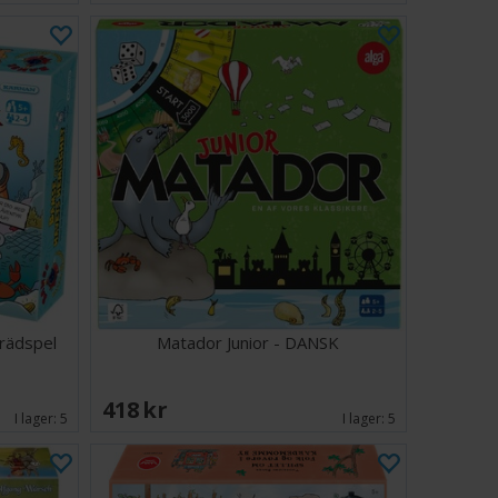
rädspel
Matador Junior - DANSK
418 SEK
I lager:
5
I lager:
5