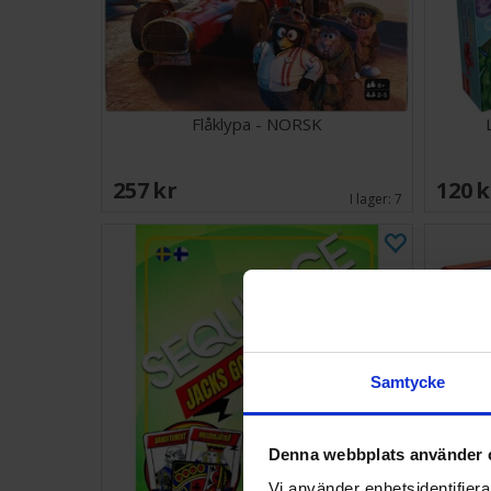
Flåklypa - NORSK
257 SEK
120 
I lager:
7
Samtycke
Denna webbplats använder 
Vi använder enhetsidentifierar