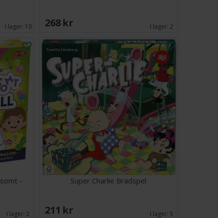
268 SEK
I lager:
10
I lager:
2
rsomt -
Super Charlie Brädspel
211 SEK
I lager:
2
I lager:
5