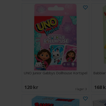
UNO Junior Gabbys Dollhouse Kortspel
Babblar
120 SEK
168 
I lager:
3