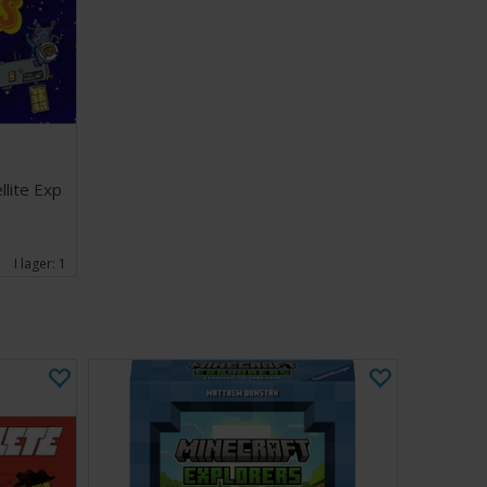
aningar
ta och massor av rymdskoj bjuder CatStronauts: The
tomjordiskt äventyr för spelare i alla åldrar.
fokus och rädda uppdraget - för galaxens finaste katter
4
llite Exp
ter
I lager:
1
menderar kortskydd för att öka livslängden på
ronauts. Lämpliga kortskydd hittar du
här
(45
35 kort).