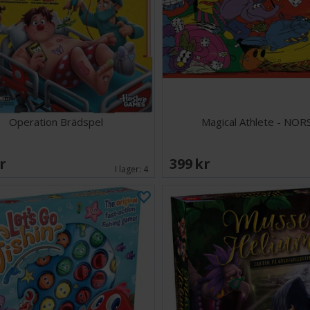
Operation Brädspel
Magical Athlete - NOR
SEK
399 SEK
I lager:
4