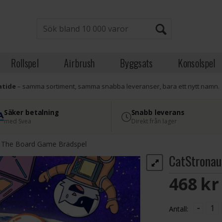
Rollspel
Airbrush
Byggsats
Konsolspel
atide
– samma sortiment, samma snabba leveranser, bara ett nytt namn.
Säker betalning
Snabb leverans
med Svea
Direkt från lager
s The Board Game Brädspel
CatStronau
468 S
-
Antall: