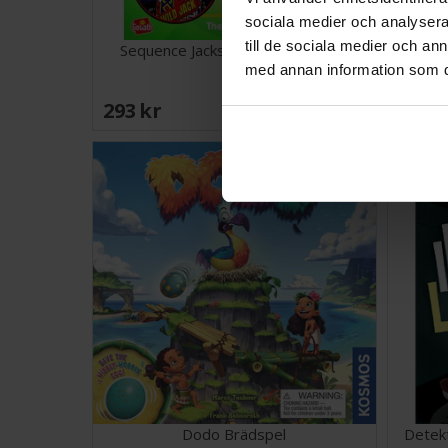
sociala medier och analysera 
till de sociala medier och a
Sequence Jacks Go Wild Brädspel
med annan information som du 
293 SEK
243 
I lager:
1
Dodo Brädspel
Detekt