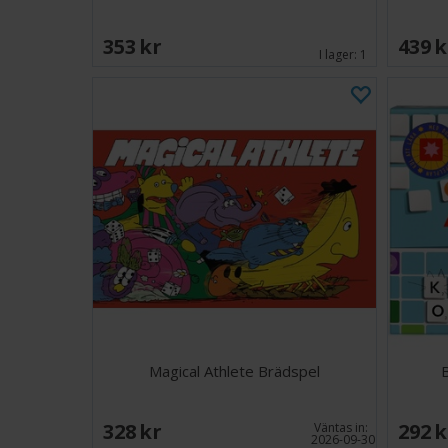
353 SEK
439 
I lager:
1
Magical Athlete Brädspel
328 SEK
292 
Väntas in:
2026-09-30