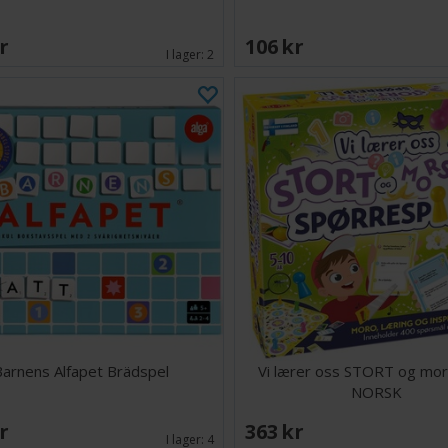
SEK
106 SEK
I lager:
2
Barnens Alfapet Brädspel
Vi lærer oss STORT og mo
NORSK
SEK
363 SEK
I lager:
4