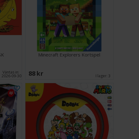
SK
Minecraft Explorers Kortspel
88 SEK
Väntas in:
2026-09-30
I lager:
3