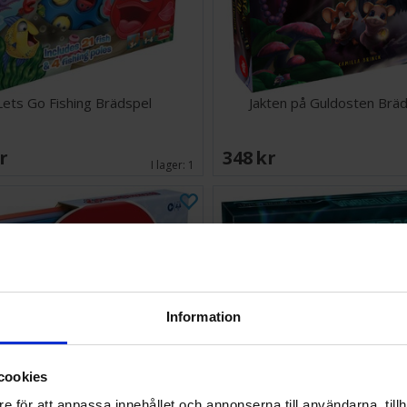
Lets Go Fishing Brädspel
Jakten på Guldosten Brä
SEK
348 SEK
I lager:
1
Information
cookies
e för att anpassa innehållet och annonserna till användarna, tillh