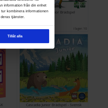
n information från din enhet
 tur kombinera informationen
Sequence Junior Brädspel
deras tjänster.
248 SEK
I lager:
4
I lager:
10
Tillåt alla
SK
Cascadia Junior Brädspel - Svensk