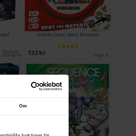
dspel
Dobble Super Mario Brädspel
132 SEK
Väntas in:
2026-08-18
I lager:
6
Om
andahålla funktioner för