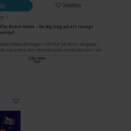
öp
Önskelista
ger:
1
The Board Game - Ge dig iväg på ett tassigt
ventyr!
ädda kattbesättningen i CATSUP på deras viktigaste
- att expandera den internationella rymdstationen! I det
ooperativa brädspelet styr du Major Meowser, Waffles,
Läs mer
 Pom när de installerar moduler, slutför sidouppdrag
iden för att få stationen online innan strömmen tar slut.
nriktat brädspel med lagarbete, timing och kattastisk
fyra unika CatStronauts, var och en med speciella
 förmågor
vuduppdraget innan stationen förlorar ström och tiden
 sidouppdrag och varningar som testar koordination
unikation
 flexibla regelvariationer för solospel, yngre spelare och