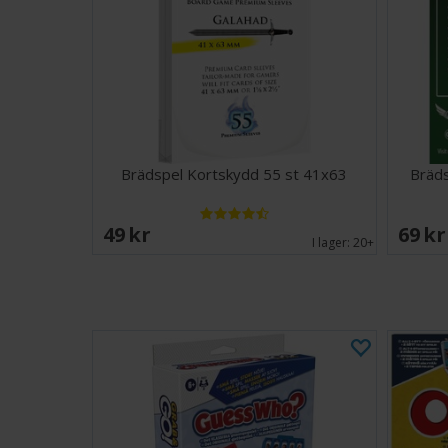
Brädspel Kortskydd 55 st 41x63
Bräds
49 SEK
69 S
I lager:
20+