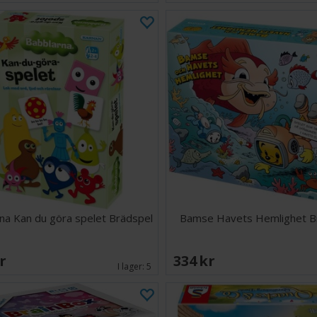
na Kan du göra spelet Brädspel
Bamse Havets Hemlighet B
SEK
334 SEK
I lager:
5