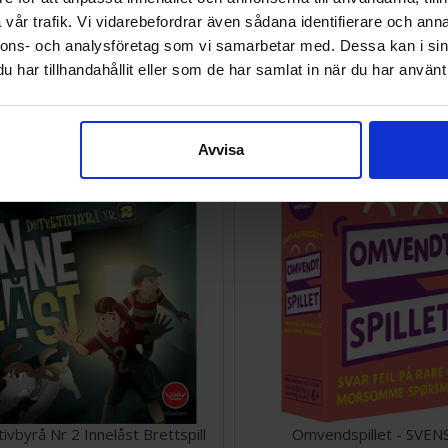
vår trafik. Vi vidarebefordrar även sådana identifierare och anna
nnons- och analysföretag som vi samarbetar med. Dessa kan i sin
Vem Där Brädspel
Agenterna Brädspel
har tillhandahållit eller som de har samlat in när du har använt 
SEK
266 SEK
Väntas in:
2026-08-15
Avvisa
ivbyrå Nr 2 Innelåst Brettspill
Omvendspillet - SVEN