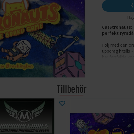
K
I la
CatStronauts: 
perfekt rymdä
Följ med den or
uppdrag hittills 
här fartfyllda k
Blanket och Pom
och tävlar mot t
Samarbetsi
Tillbehör
förödelse
Spela som 
roller och
Slutför hu
rinner ut
Inkluderar
och komm
Innehåller