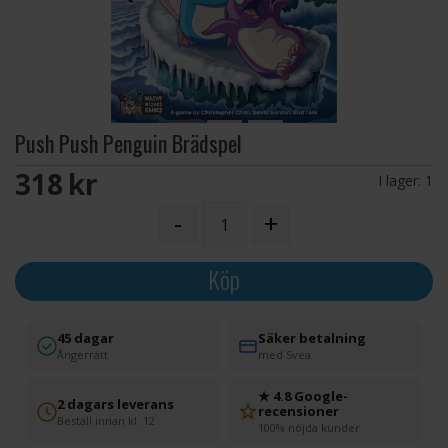
Push Push Penguin Brädspel
318 SEK
I lager:
1
-
+
Köp
45 dagar
Säker betalning
Ångerrätt
med Svea
★ 4.8 Google-
2 dagars leverans
recensioner
Beställ innan kl. 12
100% nöjda kunder