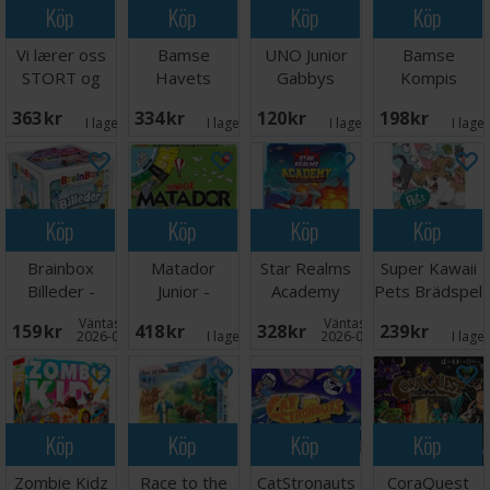
Köp
Köp
Köp
Köp
Vi lærer oss
Bamse
UNO Junior
Bamse
STORT og
Havets
Gabbys
Kompis
morsomt -
Hemlighet
Dollhouse
spelet
363 SEK
334 SEK
120 SEK
198 SEK
NORSK
Brädspel
Kortspel
Brädspel
I lager:
2
I lager:
5
I lager:
3
I lage
Köp
Köp
Köp
Köp
Brainbox
Matador
Star Realms
Super Kawaii
Billeder -
Junior -
Academy
Pets Brädspel
DANSK
DANSK
Brädspel
Väntas in:
Väntas in:
159 SEK
418 SEK
328 SEK
239 SEK
2026-08-15
I lager:
5
2026-08-28
I lage
Köp
Köp
Köp
Köp
Zombie Kidz
Race to the
CatStronauts
CoraQuest