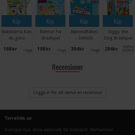
Köp
Köp
Köp
Köp
Babblarna Kan
Bamse Fia
Børnealfabet
Diggy the
du göra
Brädspel
- DANSK
Dog Brädspel
spelet
Väntas 
168 SEK
198 SEK
304 SEK
284 SEK
Brädspel
I lager:
5
I lager:
6
I lager:
6
2026-0
Recensioner
Logga in för att skriva en recension
Terratide.se
Sveriges nya, stora webbutik för brädspel, Warhammer