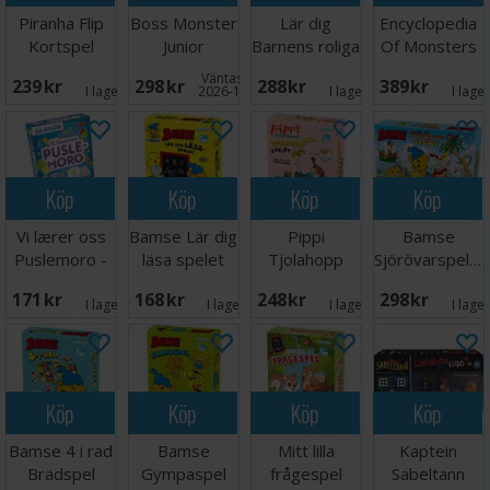
Piranha Flip
Boss Monster
Lär dig
Encyclopedia
Kortspel
Junior
Barnens roliga
Of Monsters
Brädspel
frågespel
Brädspel
Väntas in:
239 SEK
298 SEK
288 SEK
389 SEK
I lager:
1
2026-12-31
I lager:
1
I lage
Köp
Köp
Köp
Köp
Vi lærer oss
Bamse Lär dig
Pippi
Bamse
Puslemoro -
läsa spelet
Tjolahopp
Sjörövarspelet
NORSK
Brädspel
spelet
Brädspel
171 SEK
168 SEK
248 SEK
298 SEK
Brädspel
I lager:
5
I lager:
4
I lager:
6
I lage
Köp
Köp
Köp
Köp
Bamse 4 i rad
Bamse
Mitt lilla
Kaptein
Brädspel
Gympaspel
frågespel
Sabeltann