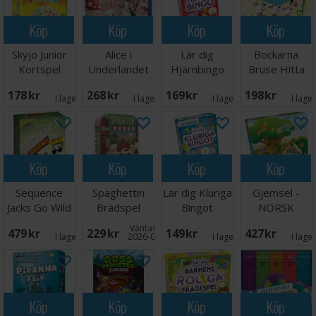
Köp
Köp
Köp
Köp
Skyjo Junior
Alice i
Lär dig
Bockarna
Kortspel
Underlandet
Hjärnbingo
Bruse Hitta
Brädspel
Trollet
178 SEK
268 SEK
169 SEK
198 SEK
Brädspel
I lager:
1
I lager:
2
I lager:
1
I lage
Köp
Köp
Köp
Köp
Sequence
Spaghettin
Lär dig Kluriga
Gjemsel -
Jacks Go Wild
Brädspel
Bingot
NORSK
- NORSK
Väntas in:
479 SEK
229 SEK
149 SEK
427 SEK
I lager:
5
2026-09-30
I lager:
1
I lage
Köp
Köp
Köp
Köp