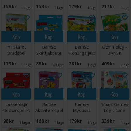
Brädspel
Brädspel
Sjørøver Ludo
158 SEK
158 SEK
179 SEK
217 SEK
- NORSK
I lager:
5
I lager:
6
I lager:
6
I lage
Köp
Köp
Köp
Köp
In i stallet
Bamse
Bamse
Gemmeleg -
Brädspel
Skattjakt ute
Honungs jakt
DANSK
och inne
Brädspel
179 SEK
88 SEK
281 SEK
409 SEK
Kortspel
I lager:
6
I lager:
8
I lager:
6
I lage
Köp
Köp
Köp
Köp
Lassemaja
Bamse
Bamse
Smart Games
Deckarspelet
Aktivitetsspel
Mystiska
Logic Lane
Kortspel
Brädspel
platser
98 SEK
168 SEK
179 SEK
339 SEK
Brädspel
I lager:
7
I lager:
4
I lager:
6
I lage