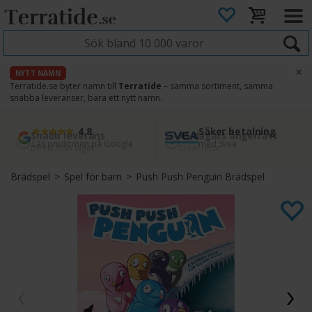
×
NYTT NAMN
Terratide.se byter namn till
Terratide
– samma sortiment, samma
snabba leveranser, bara ett nytt namn.
4.8
Säker betalning
Snabb leverans
45 dagars ångerrätt
Läs omdömen på Google
med Svea
Direkt från lager
Enkel retur
Brädspel
>
Spel för barn
>
Push Push Penguin Brädspel