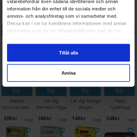
vidarebefordrar även sådana identifierare och annan
information från din enhet till de sociala medier och
annons- och analysföretag som vi samarbetar med.
Dessa kan i sin tur kombinera informationen med annan
Köp
Köp
Köp
Köp
information som du har tillhandahållit eller som de har
samlat in när du har använt deras tjänster.
Stomp Stomp
Spaghettin
Piranha Flip
Vi lærer oss
Chomp
Brädspel
Kortspel
Puslemoro -
Tillåt alla
Brädspel
NORSK
Väntas in:
128 SEK
229 SEK
239 SEK
171 SEK
I lager:
1
2026-09-30
I lager:
1
I lage
Avvisa
Köp
Köp
Köp
Köp
Bamse
Lär dig
Lär dig Kluriga
Pippi
Sjörövarspelet
Barnens roliga
Bingot
Tjolahopp
Brädspel
frågespel
spelet
298 SEK
288 SEK
149 SEK
248 SEK
Brädspel
I lager:
5
I lager:
1
I lager:
1
I lage