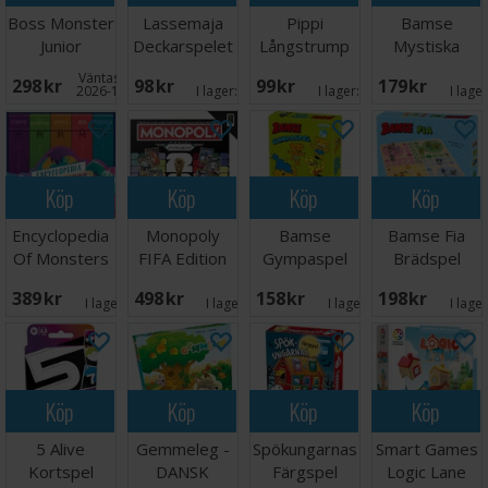
Boss Monster
Lassemaja
Pippi
Bamse
Junior
Deckarspelet
Långstrump
Mystiska
Brädspel
Kortspel
Kortspel
platser
Väntas in:
298 SEK
98 SEK
99 SEK
179 SEK
Brädspel
2026-12-31
I lager:
7
I lager:
8
I lage
Köp
Köp
Köp
Köp
Encyclopedia
Monopoly
Bamse
Bamse Fia
Of Monsters
FIFA Edition
Gympaspel
Brädspel
Brädspel
Core Brädspel
Brädspel
389 SEK
498 SEK
158 SEK
198 SEK
I lager:
2
I lager:
1
I lager:
6
I lage
Köp
Köp
Köp
Köp
5 Alive
Gemmeleg -
Spökungarnas
Smart Games
Kortspel
DANSK
Färgspel
Logic Lane