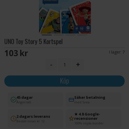
UNO Toy Story 5 Kortspel
103 SEK
I lager:
7
-
+
Köp
45 dagar
Säker betalning
Ångerrätt
med Svea
★ 4.8 Google-
2 dagars leverans
recensioner
Beställ innan kl. 12
100% nöjda kunder