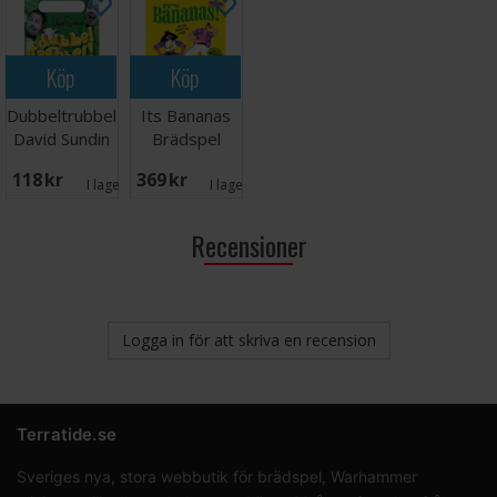
Köp
Köp
Dubbeltrubbel
Its Bananas
David Sundin
Brädspel
Kortspel
118 SEK
369 SEK
I lager:
6
I lager:
6
Recensioner
Logga in för att skriva en recension
Terratide.se
Sveriges nya, stora webbutik för brädspel, Warhammer