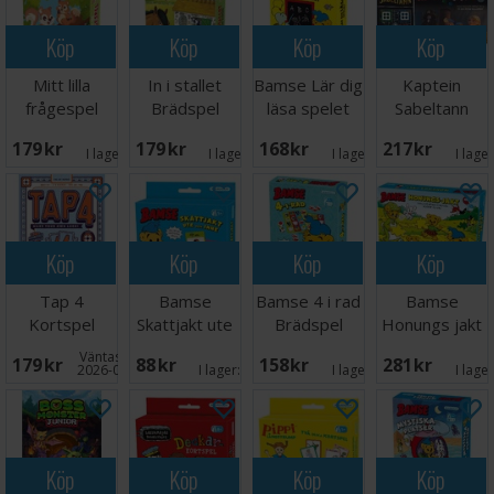
Köp
Köp
Köp
Köp
Mitt lilla
In i stallet
Bamse Lär dig
Kaptein
frågespel
Brädspel
läsa spelet
Sabeltann
Brädspel
Brädspel
Sjørøver Ludo
179 SEK
179 SEK
168 SEK
217 SEK
- NORSK
I lager:
6
I lager:
6
I lager:
4
I lage
Köp
Köp
Köp
Köp
Tap 4
Bamse
Bamse 4 i rad
Bamse
Kortspel
Skattjakt ute
Brädspel
Honungs jakt
och inne
Brädspel
Väntas in:
179 SEK
88 SEK
158 SEK
281 SEK
Kortspel
2026-09-30
I lager:
8
I lager:
5
I lage
Köp
Köp
Köp
Köp