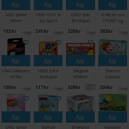
Köp
Köp
Köp
Köp
UNO Junior
UNO H2O to
UNO Spin
Vi lærer oss
Move
Go Sport
Brädspel
STORT og
Kortspel
Kortspel
morsomt -
153 SEK
241 SEK
220 SEK
363 SEK
NORSK
I lager:
7
I lager:
11
I lager:
2
I lage
Köp
Köp
Köp
Köp
UNO Masters
UNO Zero
Magical
Bamse
of the
Kortspel
Athlete
Havets
Universe
Brädspel
Hemlighet
Väntas in:
100 SEK
117 SEK
328 SEK
334 SEK
Kortspel
Brädspel
I lager:
6
I lager:
10
2026-09-30
I lage
Köp
Köp
Köp
Köp
UNO Junior
Bamse
Brainbox
Matador