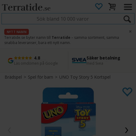
×
NYTT NAMN
Terratide.se byter namn till
Terratide
– samma sortiment, samma
snabba leveranser, bara ett nytt namn.
4.8
Säker betalning
Snabb leverans
45 dagars ångerrätt
Läs omdömen på Google
med Svea
Direkt från lager
Enkel retur
Brädspel
>
Spel för barn
>
UNO Toy Story 5 Kortspel