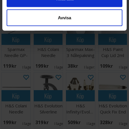
Aircap 0,4 mm
Evolution/Infinity
Cup 2ml
Nålepakning
218 SEK
159 SEK
159 SEK
68 SEK
O-Ring
I lager:
1
I lager:
3
I lager:
6
I lager:
Avvisa
Köp
Köp
Köp
Köp
Sparmax
H&S Colani
Sparmax Max-
H&S Paint
Needle GP-
Needle
3 Nålepakning
Cup Lid 2ml
850
1,2mm
g O-Ring
119 SEK
199 SEK
38 SEK
109 SEK
I lager:
2
I lager:
6
I lager:
3
I lage
Köp
Köp
Köp
Köp
H&S Colani
H&S Evolution
H&S
H&S Evolution
Needle
Silverline
Infinity/Evolution
Quick Fix End
1,0mm
Lever Device
Fineline AirCap
Piece
199 SEK
319 SEK
509 SEK
328 SEK
I lager:
5
I lager:
2
I lager:
5
I lage