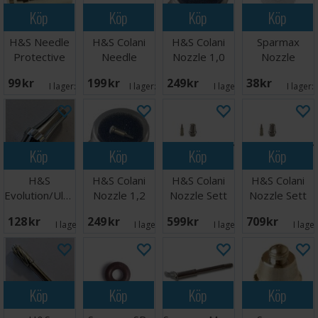
Köp
Köp
Köp
Köp
H&S Needle
H&S Colani
H&S Colani
Sparmax
Protective
Needle
Nozzle 1,0
Nozzle
Cap
0,8mm
mm
0,35mm SP-
99 SEK
199 SEK
249 SEK
38 SEK
35
I lager:
5
I lager:
20+
I lager:
5
I lager:
Köp
Köp
Köp
Köp
H&S
H&S Colani
H&S Colani
H&S Colani
Evolution/Ultra
Nozzle 1,2
Nozzle Sett
Nozzle Sett
2024 Needle
mm
1,2 mm
0,4 mm
128 SEK
249 SEK
599 SEK
709 SEK
Nut
I lager:
1
I lager:
6
I lager:
2
I lage
Köp
Köp
Köp
Köp