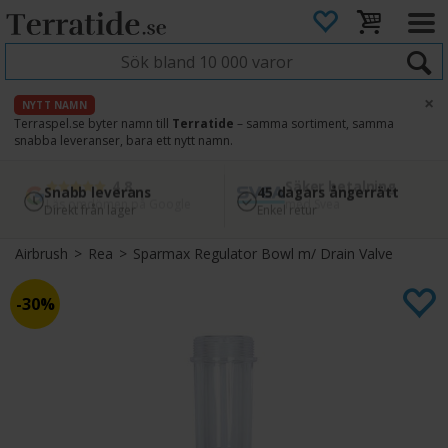
×
NYTT NAMN
Terraspel.se byter namn till
Terratide
– samma sortiment, samma
snabba leveranser, bara ett nytt namn.
4.8
Säker betalning
Snabb leverans
45 dagars ångerrätt
Läs omdömen på Google
med Svea
Direkt från lager
Enkel retur
Airbrush
>
Rea
>
Sparmax Regulator Bowl m/ Drain Valve
30%