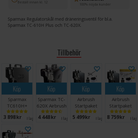
Beställ innan kl. 12
100% nöjda kunder
Sparmax Regulatorskål med dräneringsventil för bl.a.
Sparmax TC-610H Plus och TC-620X.
Tillbehör
Köp
Köp
Köp
Köp
Sparmax
Sparmax TC-
Airbrush
Airbrush
TC610H+
620X Airbrush
Startpaket
Startpaket
Airbrush
Kompressor
HOBBY -
PROFF -
3 898 SEK
4 448 SEK
5 499 SEK
8 759 SEK
Kompressor
Komplett
Komplett
I lager:
11
I lager:
16
I lager:
11
I la