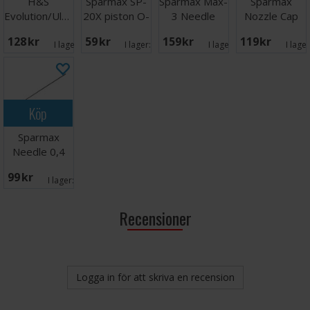
H&S
Sparmax SP-
Sparmax Max-
Sparmax
Evolution/Ultra
20X piston O-
3 Needle
Nozzle Cap
2024 Needle
Ring
Chucking
128 SEK
59 SEK
159 SEK
119 SEK
Chuck
Guide
I lager:
5
I lager:
2
I lager:
1
I lage
Köp
Sparmax
Needle 0,4
mm MAX-4
99 SEK
I lager:
6
Recensioner
Logga in för att skriva en recension