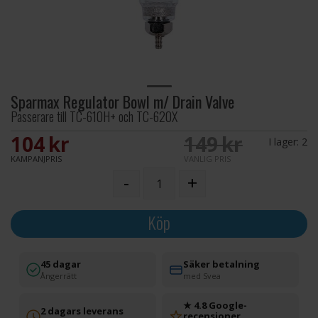
Sparmax Regulator Bowl m/ Drain Valve
Passerare till TC-610H+ och TC-620X
104 SEK
149 SEK
I lager:
2
KAMPANJPRIS
VANLIG PRIS
-
+
Köp
45 dagar
Säker betalning
Ångerrätt
med Svea
★ 4.8 Google-
2 dagars leverans
recensioner