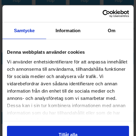
Sparmax
Sparmax
Sparmax Nål
Sparmax Nål
Nozzle 0,4
MAX-3 Crown
0,2 mm SP-
0,35mm SP-
mm MAX-4
Cap 0,3mm
20X
35
206 SEK
59 SEK
149 SEK
105 SEK
Airgun
I lager:
5
I lager:
11
I lager:
4
I lage
Samtycke
Information
Om
Denna webbplats använder cookies
Köp
Köp
Köp
Köp
Vi använder enhetsidentifierare för att anpassa innehållet
Sparmax
H&S
Sparmax
Sparmax Max-
och annonserna till användarna, tillhandahålla funktioner
Nozzle
EVOLUTION
Nozzle CAP
3 Piston/Kolv
för sociala medier och analysera vår trafik. Vi
0,20mm SP-
2024 Needle
MAX-3
O-Ring
vidarebefordrar även sådana identifierare och annan
239 SEK
38 SEK
99 SEK
38 SEK
20X
Spring
I lager:
8
I lager:
6
I lager:
2
I lager:
information från din enhet till de sociala medier och
annons- och analysföretag som vi samarbetar med.
Dessa kan i sin tur kombinera informationen med annan
information som du har tillhandahållit eller som de har
Köp
Köp
Köp
Köp
samlat in när du har använt deras tjänster.
H&S
H&S Needle
H&S
Sparmax SP-
Infinity/Evolution
Chuck
Infinity/Evolution
20X
Tillåt alla