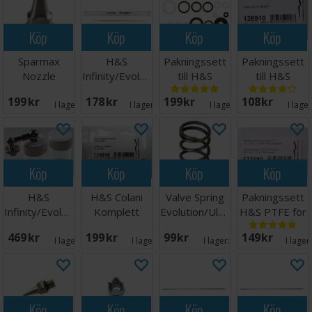
Köp
Köp
Köp
Köp
Sparmax
H&S
Pakningssett
Pakningssett
Nozzle
Infinity/Evolution
till H&S
till H&S
0,30mm MAX-
Needle 0,15
Infinity CR
Infinity
199 SEK
178 SEK
199 SEK
108 SEK
3
mm
plus
I lager:
9
I lager:
10
I lager:
8
I lage
Köp
Köp
Köp
Köp
H&S
H&S Colani
Valve Spring
Pakningssett
Infinity/Evolution
Komplett
Evolution/Ultra/Infinity
H&S PTFE för
Side Feed
packningssats
nozzle 3st
469 SEK
199 SEK
99 SEK
149 SEK
Connect
I lager:
1
I lager:
1
I lager:
6
I lager
Köp
Köp
Köp
Köp