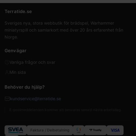
Terratide.se
Sveriges nya, stora webbutik för brädspel, Warhammer
miniatyrspill och samlarkort med över 20 års erfarenhet från
Norge.
Genvägar
Vanliga frågor och svar
Min sida
Behöver du hjälp?
kundservice@terratide.se
E-postmeddelanden kommer att besvaras senast nästa arbetsdag.
Faktura / Delbetalning