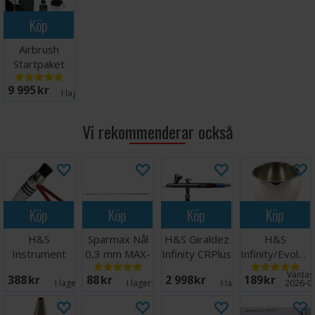
Köp
Airbrush
Startpaket
DETAIL -
9 995 SEK
Komplett
I lager:
12
Vi rekommenderar också
Köp
Köp
Köp
Köp
H&S
Sparmax Nål
H&S Giraldez
H&S
Instrument
0,3 mm MAX-
Infinity CRPlus
Infinity/Evoluti
Holder CR+
3
MkII Solo
Cup 5ml
Väntas 
388 SEK
88 SEK
2 998 SEK
189 SEK
I lager:
3
I lager:
6
I lager:
6
2026-0