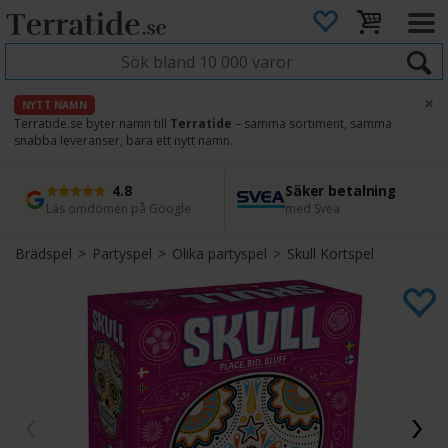
×
NYTT NAMN
Terratide.se byter namn till
Terratide
– samma sortiment, samma
snabba leveranser, bara ett nytt namn.
4.8
Säker betalning
Snabb leverans
45 dagars ångerrätt
Läs omdömen på Google
med Svea
Direkt från lager
Enkel retur
Brädspel
>
Partyspel
>
Olika partyspel
>
Skull Kortspel