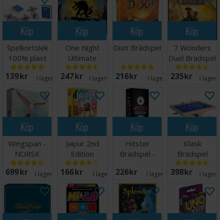
Köp
Köp
Köp
Köp
Spelkortslek
One Night
Dixit Brädspel
7 Wonders
100% plast
Ultimate
Duel Brädspel
Werewolf
- Svensk
139 SEK
247 SEK
216 SEK
235 SEK
Brädspel
I lager:
13
I lager:
20+
I lager:
5
I lager:
Köp
Köp
Köp
Köp
Wingspan -
Jaipur 2nd
Hitster
Klask
NORSK
Edition
Brädspel -
Brädspel
Brädspel
Engelsk
699 SEK
166 SEK
226 SEK
398 SEK
utgåva
I lager:
20+
I lager:
1
I lager:
15
I lager: