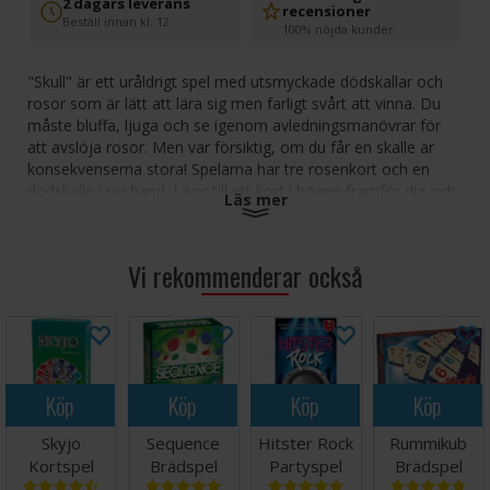
2 dagars leverans
recensioner
Beställ innan kl. 12
100% nöjda kunder
"Skull" är ett uråldrigt spel med utsmyckade dödskallar och
rosor som är lätt att lära sig men farligt svårt att vinna. Du
måste bluffa, ljuga och se igenom avledningsmanövrar för
att avslöja rosor. Men var försiktig, om du får en skalle är
konsekvenserna stora! Spelarna har tre rosenkort och en
dödskalle i sin hand. Lägg till ett kort i högen framför dig och
Läs mer
när du känner dig lycklig, meddela din utmaning och förklara
hur många kort du kommer att vända på. Kort som visar en
ros är säkra, men om du avslöjar din motståndares dolda
Vi rekommenderar också
skalle förlorar du ett av dina egna kort. Håll dina kort till det
bittra slutet för att vinna detta smarta spel om bedrägeri och
uppfattning!
Antal spelare: 3-6
Ålder: 10+
Köp
Köp
Köp
Köp
Speltid: 15-45 minuter
Språk: Svenska
Skyjo
Sequence
Hitster Rock
Rummikub
Kortspel
Brädspel
Partyspel
Brädspel