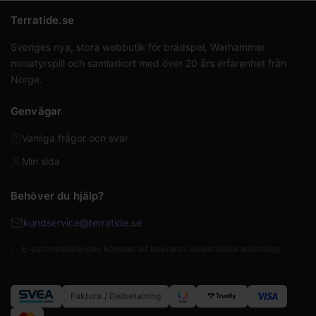
Terratide.se
Sveriges nya, stora webbutik för brädspel, Warhammer
miniatyrspill och samlarkort med över 20 års erfarenhet från
Norge.
Genvägar
Vanliga frågor och svar
Min sida
Behöver du hjälp?
kundservice@terratide.se
E-postmeddelanden kommer att besvaras senast nästa arbetsdag.
Faktura / Delbetalning