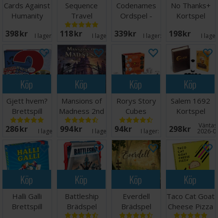
Cards Against
Sequence
Codenames
No Thanks+
Humanity
Travel
Ordspel -
Kortspel
Kortspel
Brädspel -
NORSK
398 SEK
118 SEK
339 SEK
198 SEK
Reseutgåva
I lager:
20+
I lager:
8
I lager:
20+
I lage
Köp
Köp
Köp
Köp
Gjett hvem?
Mansions of
Rorys Story
Salem 1692
Brettspill
Madness 2nd
Cubes
Kortspel
Edition
Tärningsspel
Väntas 
286 SEK
994 SEK
94 SEK
298 SEK
I lager:
7
I lager:
8
I lager:
11
2026-0
Köp
Köp
Köp
Köp
Halli Galli
Battleship
Everdell
Taco Cat Goat
Brettspill
Brädspel
Brädspel
Cheese Pizza
Kortspel