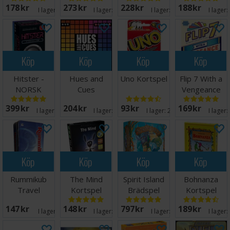
178 SEK
273 SEK
228 SEK
188 SEK
I lager:
10
I lager:
20+
I lager:
20+
I lager:
Köp
Köp
Köp
Köp
Hitster -
Hues and
Uno Kortspel
Flip 7 With a
NORSK
Cues
Vengeance
Brädspel -
Kortspel
399 SEK
204 SEK
93 SEK
169 SEK
Svensk
I lager:
20+
I lager:
20+
I lager:
20+
I lager:
Köp
Köp
Köp
Köp
Rummikub
The Mind
Spirit Island
Bohnanza
Travel
Kortspel
Brädspel
Kortspel
Brädspel -
147 SEK
148 SEK
797 SEK
189 SEK
Reseutgåva
I lager:
10
I lager:
20+
I lager:
20+
I lager: