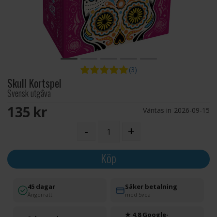
(3)
Skull Kortspel
Svensk utgåva
135 SEK
Väntas in
2026-09-15
-
+
Köp
45 dagar
Säker betalning
Ångerrätt
med Svea
★ 4.8 Google-