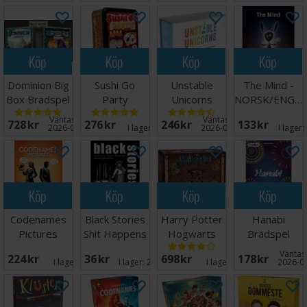
Köp
Köp
Köp
Köp
Dominion Big
Sushi Go
Unstable
The Mind -
Box Brädspel
Party
Unicorns
NORSK/ENGELSK
Kortspel
Brädspel
Väntas in:
Väntas in:
728 SEK
276 SEK
246 SEK
133 SEK
2026-09-30
I lager:
10
2026-09-15
I lager:
Köp
Köp
Köp
Köp
Codenames
Black Stories
Harry Potter
Hanabi
Pictures
Shit Happens
Hogwarts
Brädspel
Kortspel -
Kortspill
Battle
Väntas 
224 SEK
36 SEK
698 SEK
178 SEK
ENGELSK
Brädspel
I lager:
9
I lager:
20+
I lager:
5
2026-0