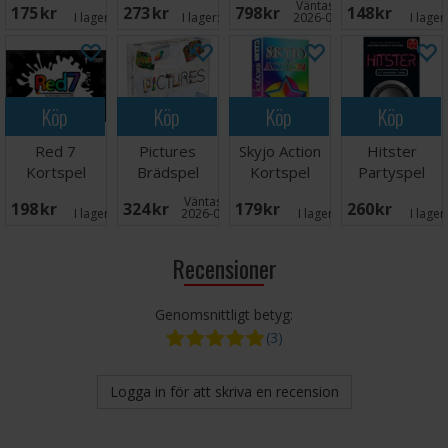
Väntas in:
175 SEK
273 SEK
798 SEK
148 SEK
I lager:
13
I lager:
20+
2026-09-30
I lager
Köp
Köp
Köp
Köp
Red 7
Pictures
Skyjo Action
Hitster
Kortspel
Brädspel
Kortspel
Partyspel
Väntas in:
198 SEK
324 SEK
179 SEK
260 SEK
I lager:
18
2026-08-27
I lager:
14
I lager
Recensioner
Genomsnittligt betyg:
(3)
Logga in för att skriva en recension