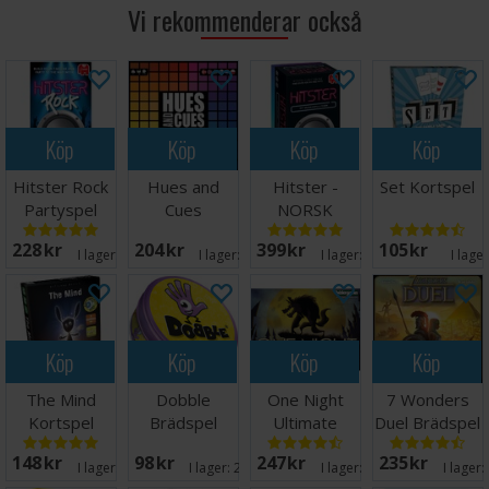
Vi rekommenderar också
Köp
Köp
Köp
Köp
Hitster Rock
Hues and
Hitster -
Set Kortspel
Partyspel
Cues
NORSK
Brädspel -
228 SEK
204 SEK
399 SEK
105 SEK
Svensk
I lager:
20+
I lager:
20+
I lager:
20+
I lage
Köp
Köp
Köp
Köp
The Mind
Dobble
One Night
7 Wonders
Kortspel
Brädspel
Ultimate
Duel Brädspel
Werewolf
- Svensk
148 SEK
98 SEK
247 SEK
235 SEK
Brädspel
I lager:
20+
I lager:
20+
I lager:
20+
I lager: