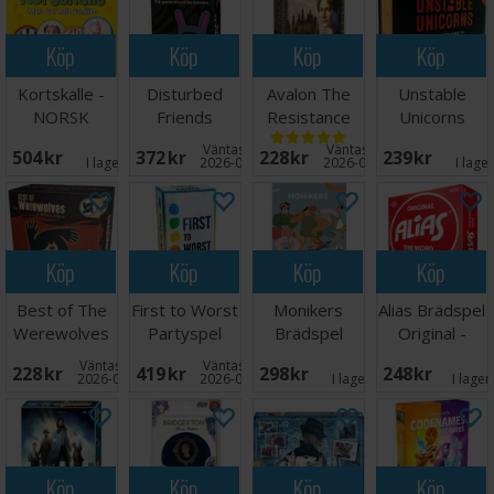
Köp
Köp
Köp
Köp
Kortskalle -
Disturbed
Avalon The
Unstable
NORSK
Friends
Resistance
Unicorns
Kortspel
Kortspel
NSFW
Väntas in:
Väntas in:
504 SEK
372 SEK
228 SEK
239 SEK
Brädspel
I lager:
8
2026-08-27
2026-08-15
I lage
Köp
Köp
Köp
Köp
Best of The
First to Worst
Monikers
Alias Brädspel
Werewolves
Partyspel
Brädspel
Original -
of Millers
Engelsk
Väntas in:
Väntas in:
228 SEK
419 SEK
298 SEK
248 SEK
Hollow
2026-09-30
2026-08-24
I lager:
5
I lager
Köp
Köp
Köp
Köp