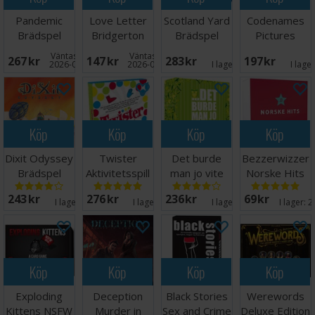
Pandemic
Love Letter
Scotland Yard
Codenames
Brädspel
Bridgerton
Brädspel
Pictures
Kortspel
Ordspel
Väntas in:
Väntas in:
267 SEK
147 SEK
283 SEK
197 SEK
2026-08-15
2026-08-15
I lager:
3
I lage
Köp
Köp
Köp
Köp
Dixit Odyssey
Twister
Det burde
Bezzerwizzer
Brädspel
Aktivitetsspill
man jo vite
Norske Hits
Brädspel
Kortspill
243 SEK
276 SEK
236 SEK
69 SEK
I lager:
6
I lager:
8
I lager:
2
I lager:
2
Köp
Köp
Köp
Köp
Exploding
Deception
Black Stories
Werewords
Kittens NSFW
Murder in
Sex and Crime
Deluxe Edition