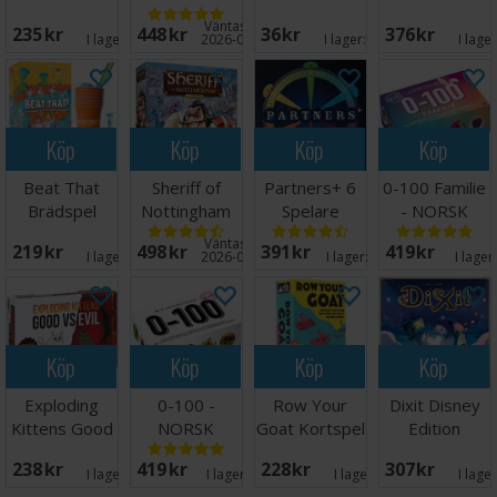
Edition -
Hong Kong
Kortspill
Kortspel
Väntas in:
235 SEK
448 SEK
36 SEK
376 SEK
Engelsk
Brädspel
I lager:
5
2026-09-30
I lager:
5
I lage
Köp
Köp
Köp
Köp
Beat That
Sheriff of
Partners+ 6
0-100 Familie
Brädspel
Nottingham
Spelare
- NORSK
2nd Ed
Brädspel
Väntas in:
219 SEK
498 SEK
391 SEK
419 SEK
Brädspel
I lager:
3
2026-09-30
I lager:
20+
I lager
Köp
Köp
Köp
Köp
Exploding
0-100 -
Row Your
Dixit Disney
Kittens Good
NORSK
Goat Kortspel
Edition
vs Evil -
Brädspel
238 SEK
419 SEK
228 SEK
307 SEK
Svensk
I lager:
1
I lager:
13
I lager:
5
I lage