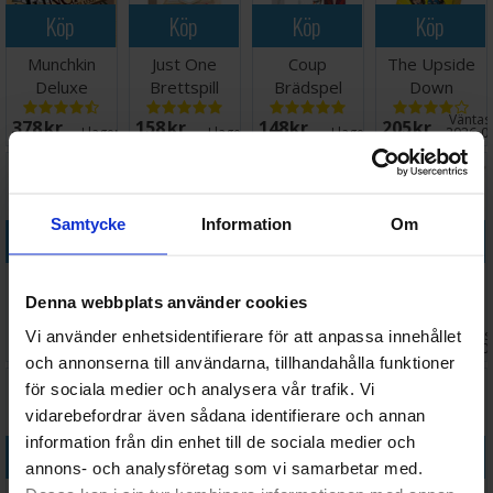
Köp
Köp
Köp
Köp
Munchkin
Just One
Coup
The Upside
Deluxe
Brettspill
Brädspel
Down
Startpaket
(Norsk
Challenge
Väntas 
378 SEK
158 SEK
148 SEK
205 SEK
Brädspel
utgave)
Brädspel
I lager:
15
I lager:
4
I lager:
6
2026-0
Samtycke
Information
Om
Köp
Köp
Köp
Köp
Partners
Saboteur
Sushi Go
Unstable
Denna webbplats använder cookies
Brettspill
Kortspel
Party
Unicorns
(Svenska)
Kortspel
Brädspel
Väntas 
Vi använder enhetsidentifierare för att anpassa innehållet
361 SEK
127 SEK
276 SEK
246 SEK
I lager:
20+
I lager:
1
I lager:
10
2026-0
och annonserna till användarna, tillhandahålla funktioner
för sociala medier och analysera vår trafik. Vi
vidarebefordrar även sådana identifierare och annan
information från din enhet till de sociala medier och
Köp
Köp
Köp
Köp
annons- och analysföretag som vi samarbetar med.