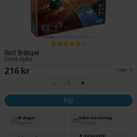
(1)
Dixit Brädspel
Svensk utgåva
216 SEK
I lager:
5
-
+
Köp
45 dagar
Säker betalning
Ångerrätt
med Svea
★ 4.8 Google-