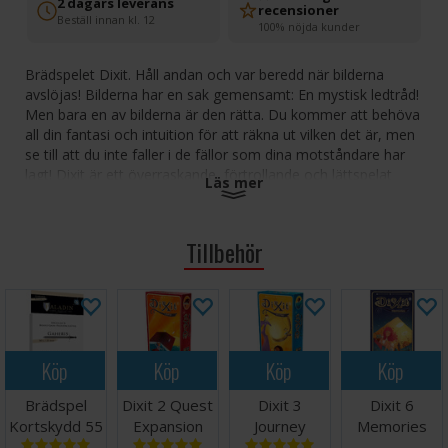
2 dagars leverans
recensioner
Beställ innan kl. 12
100% nöjda kunder
Brädspelet Dixit. Håll andan och var beredd när bilderna
avslöjas! Bilderna har en sak gemensamt: En mystisk ledtråd!
Men bara en av bilderna är den rätta. Du kommer att behöva
all din fantasi och intuition för att räkna ut vilken det är, men
se till att du inte faller i de fällor som dina motståndare har
lagt! Dixit är ett överraskande, förtrollande och lättspelat
Läs mer
partyspel som för samman familj och vänner.
Antal spelare: 3-6
Tillbehör
Ålder: 6+
Speltid: 30 minuter
Språk:
Norska regler - själva spelet är utan språk. Vinnare av Spiel
des Jahres! Nominerad till Årets familjespel Guldbrikken.
Köp
Köp
Köp
Köp
Tips och råd: Vi rekommenderar kortskydd för att öka
Brädspel
Dixit 2 Quest
Dixit 3
Dixit 6
livslängden på korten i det här spelet. Du kan hitta
Kortskydd 55
Expansion
Journey
Memories
lämpliga kortskydd
här.
Spelet har 84 kort, så du
st 80x120
Expansion
Expansion