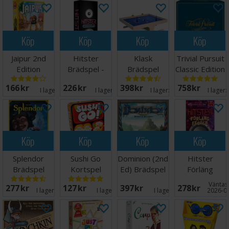
Köp
Köp
Köp
Köp
Jaipur 2nd
Hitster
Klask
Trivial Pursuit
Edition
Brädspel -
Brädspel
Classic Edition
Brädspel
Engelsk
Norsk
166 SEK
226 SEK
398 SEK
758 SEK
utgåva
I lager:
1
I lager:
15
I lager:
20+
I lager:
Köp
Köp
Köp
Köp
Splendor
Sushi Go
Dominion (2nd
Hitster
Brädspel
Kortspel
Ed) Brädspel
Förläng
Festen
Väntas 
277 SEK
127 SEK
397 SEK
278 SEK
Partyspel
I lager:
20+
I lager:
4
I lager:
1
2026-0