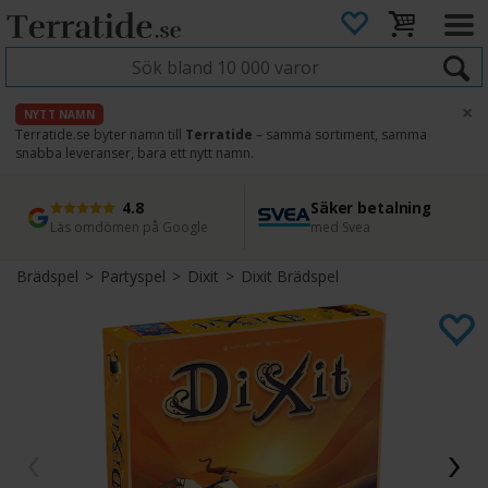
×
NYTT NAMN
Terratide.se byter namn till
Terratide
– samma sortiment, samma
snabba leveranser, bara ett nytt namn.
4.8
Säker betalning
Snabb leverans
45 dagars ångerrätt
Läs omdömen på Google
med Svea
Direkt från lager
Enkel retur
Brädspel
>
Partyspel
>
Dixit
>
Dixit Brädspel