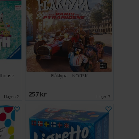
llhouse
Flåklypa - NORSK
257 SEK
I lager:
2
I lager:
7