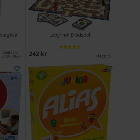
eutgåva
Labyrinth Brädspel
242 SEK
Väntas in:
2026-08-27
I lager:
5