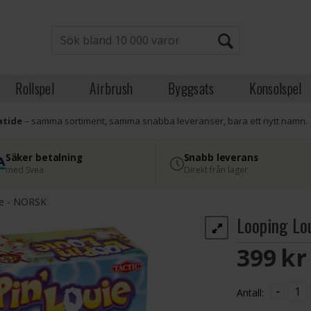
Rollspel
Airbrush
Byggsats
Konsolspel
atide
– samma sortiment, samma snabba leveranser, bara ett nytt namn.
Säker betalning
Snabb leverans
med Svea
Direkt från lager
ie - NORSK
Looping Lo
399 S
-
Antall: