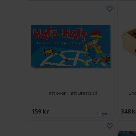
Hatt over Hatt Brettspill
Bri
159 SEK
348 
I lager:
4