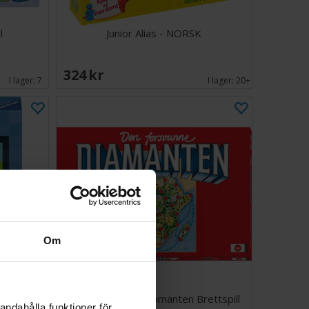
l
Junior Alias - NORSK
324 SEK
I lager:
7
I lager:
20+
Om
spel
Den Forsvunne Diamanten Brettspill
andahålla funktioner för