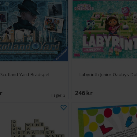
Scotland Yard Brädspel
Labyrinth Junior Gabbys Do
SEK
246 SEK
I lager:
3