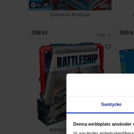
Operation Brädspel
298 SEK
399 
I lager:
4
Samtycke
Denna webbplats använder 
Battleship Brädspel
Vi använder enhetsidentifierar