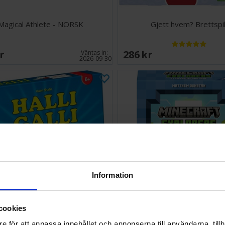
Magical Athlete - NORSK
Gjett hvem? Brettspil
SEK
286 SEK
Väntas in:
2026-09-30
Information
cookies
Halli Galli Brettspill
Minecraft Explorers Kort
e för att anpassa innehållet och annonserna till användarna, tillh