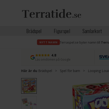
Brädspel
Figurspel
Samlarkort
Terraspel.se byter namn till
Terr
NYTT NAMN
4.8
Läs omdömen på Google
Här är du
Brädspel
>
Spel för barn
>
Looping Lou