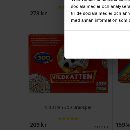
sociala medier och analysera 
273 SEK
175 
till de sociala medier och a
I lager:
20+
med annan information som du 
Villkatten 300 Brädspel
209 SEK
159 
I lager:
10