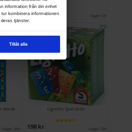
n information från din enhet
339 SEK
 tur kombinera informationen
I lager:
3
I lager:
10
deras tjänster.
Tillåt alla
er Norsk
Ligretto Spel Grön
198 SEK
I lager:
20+
I lager:
20+