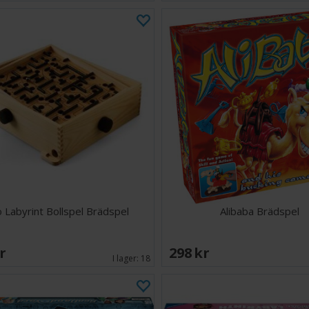
o Labyrint Bollspel Brädspel
Alibaba Brädspel
SEK
298 SEK
I lager:
18