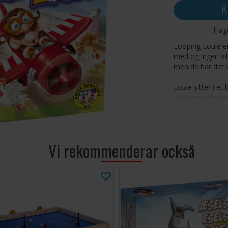
K
I la
Looping Louie er 
med og ingen vil
men de har det v
Louie sitter i et
over hønsehusen
faller ned dersom
øyeblikk. Ved å 
å treffe hønsehu
flaksende vekk. S
Vi rekommenderar också
alle sine høner n
Antall spillere: 2
Alder: 4+
Spilletid: 10 min