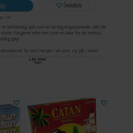
öp
Önskelista
ger:
14
et lettfattelig spill som er utrolig engasjerende. Alle blir
 slutte. Fungerer ofte mer som en leke for de minste,
eldig gøy!
 batteridervet fly som henger i en arm, og går i sirkel
e. På toppen av hvert hønsehus står tre høner, som
Läs mer
 eieren ikke treffer flyet med spaken sin i riktig
sende flyet i en ny bane med spaken, forsøker spillerene
sene til de andre spillerene, for å sende deres høner
pillet går rundt og rundt til alle unntatt en har mistet
ed fra taket.
-4
utter