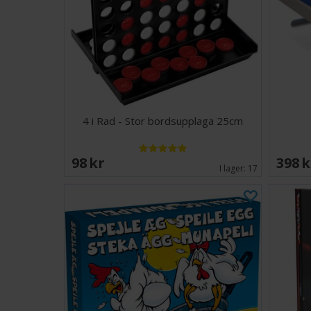
4 i Rad - Stor bordsupplaga 25cm
98 SEK
398 
I lager:
17