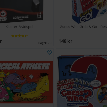
Kluster Brädspel
Guess Who Grab & Go - Res
SEK
148 SEK
I lager:
20+