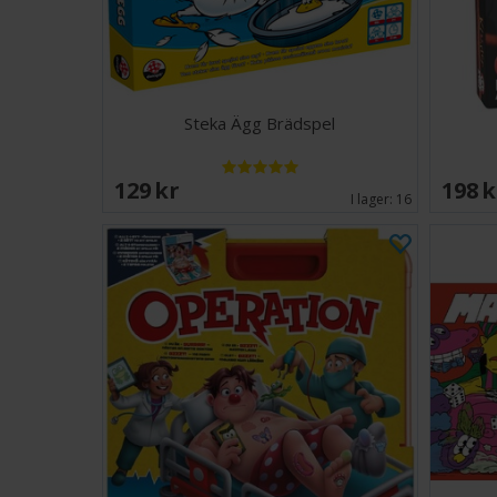
Steka Ägg Brädspel
129 SEK
198 
I lager:
16