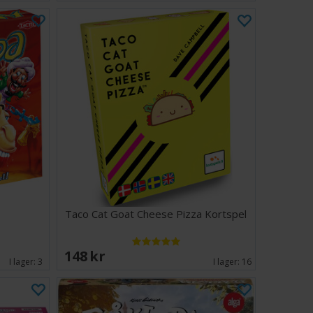
Taco Cat Goat Cheese Pizza Kortspel
148 SEK
I lager:
3
I lager:
16