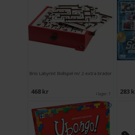
Brio Labyrint Bollspel m/ 2 extra brädor
468 SEK
283 
I lager:
7