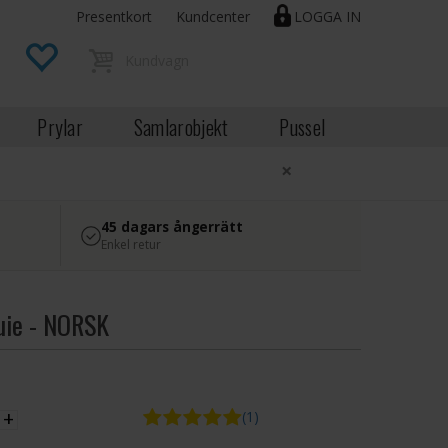
Presentkort
Kundcenter
LOGGA IN
Prylar
Samlarobjekt
Pussel
×
45 dagars ångerrätt
Enkel retur
uie - NORSK
EK
+
(1)