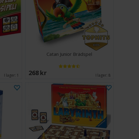
Catan Junior Brädspel
268 SEK
I lager:
1
I lager:
8