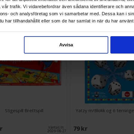
vår trafik. Vi vidarebefordrar även sådana identifierare och anna
SEK
88 SEK
nnons- och analysföretag som vi samarbetar med. Dessa kan i sin
I lager:
13
har tillhandahållit eller som de har samlat in när du har använt 
Avvisa
Stigespill Brettspill
Yatzy m/Blokk og 6 terning
SEK
79 SEK
Väntas in:
2026-08-27