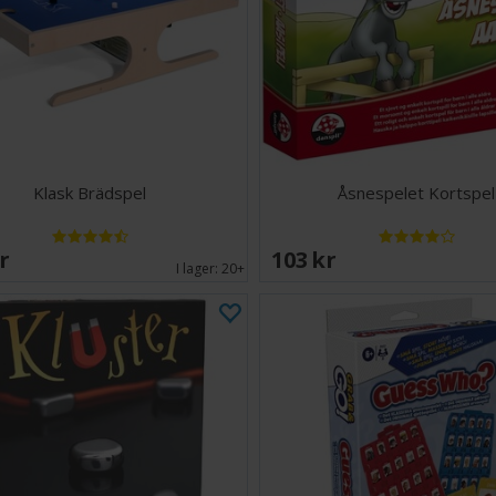
Klask Brädspel
Åsnespelet Kortspel
SEK
103 SEK
I lager:
20+