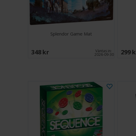
Splendor Game Mat
348 SEK
299 
Väntas in:
2026-09-30