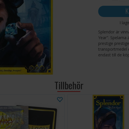
K
I lag
Splendor är vin
Year". Spelarna
prestige prestig
transportmedel 
endast till de k
ANTAL SPELAR
Tillbehör
Speltid:
30 minuter Utnäm
2015 Betyg 6 St
Tips och råd: 
livslängden på
kortskydd
här.