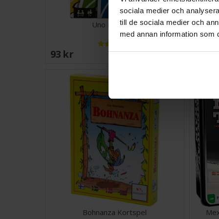
sociala medier och analysera 
till de sociala medier och a
Uno Kortspel
med annan information som du 
93 SEK
148 
I lager:
20+
Bohnanza Kortspel
Mex