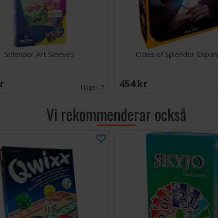
Splendor Art Sleeves
Cities of Splendor Expan
SEK
454 SEK
I lager:
7
Vi rekommenderar också