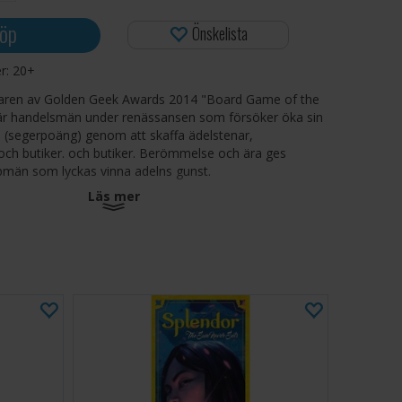
öp
Önskelista
er:
20+
naren av Golden Geek Awards 2014 "Board Game of the
 är handelsmän under renässansen som försöker öka sin
e (segerpoäng) genom att skaffa ädelstenar,
och butiker. och butiker. Berömmelse och ära ges
öpmän som lyckas vinna adelns gunst.
Läs mer
E:
2 - 4
ÅLDER:
från 10 år
REKORDIERAD
nt till "Årets familjespel" i Danmark vid Guldbrikken
avanger Aftenblad
Vi rekommenderar kortskydd för att öka
 korten i detta spel. Du kan hitta lämpliga
Spelet har 90 kort.