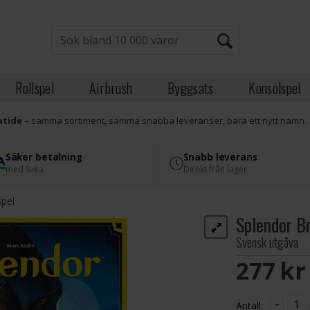
Rollspel
Airbrush
Byggsats
Konsolspel
atide
– samma sortiment, samma snabba leveranser, bara ett nytt namn.
Säker betalning
Snabb leverans
med Svea
Direkt från lager
spel
Splendor B
Svensk utgåva
277 S
-
Antall: