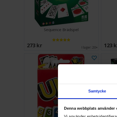
Sequence Brädspel
273 SEK
123 
I lager:
20+
Samtycke
Denna webbplats använder 
Vi använder enhetsidentifierar