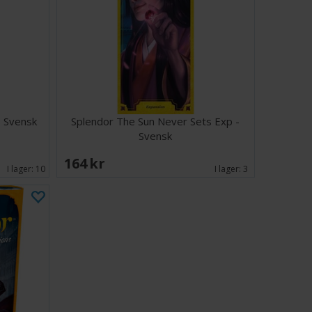
- Svensk
Splendor The Sun Never Sets Exp -
Svensk
164 SEK
I lager:
10
I lager:
3