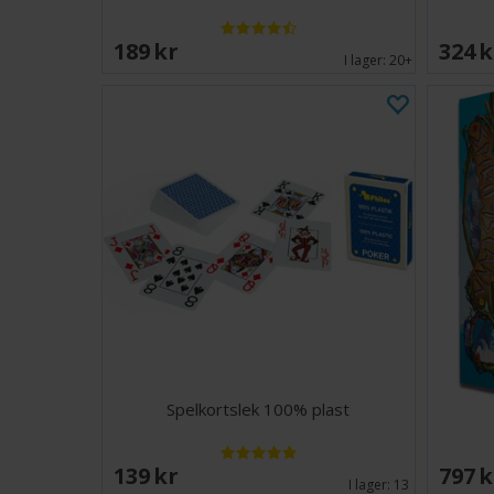
189 SEK
324 
I lager:
20+
Spelkortslek 100% plast
139 SEK
797 
I lager:
13