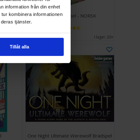
n information från din enhet
 tur kombinera informationen
Reseutgåva
Catan Brädspel - NORSK
deras tjänster.
559 SEK
I lager:
11
I lager:
20+
Tillåt alla
l
One Night Ultimate Werewolf Brädspel