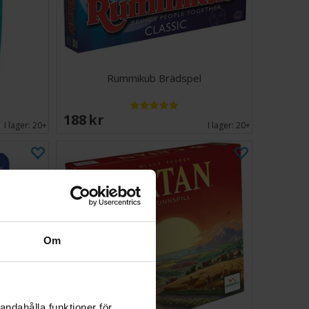
Rummikub Brädspel
188 SEK
I lager:
20+
I lager:
20+
Om
andahålla funktioner för