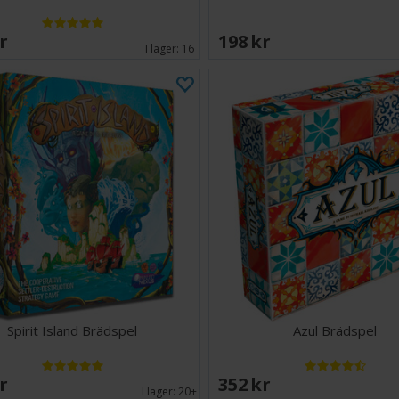
SEK
198 SEK
I lager:
16
Spirit Island Brädspel
Azul Brädspel
SEK
352 SEK
I lager:
20+