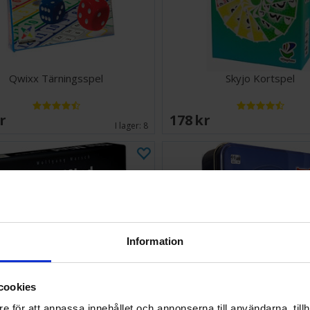
Qwixx Tärningsspel
Skyjo Kortspel
SEK
178 SEK
I lager:
8
Information
cookies
e för att anpassa innehållet och annonserna till användarna, tillh