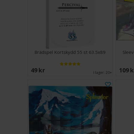
Brädspel Kortskydd 55 st 63.5x89
Sleev
49 SEK
109 
I lager:
20+