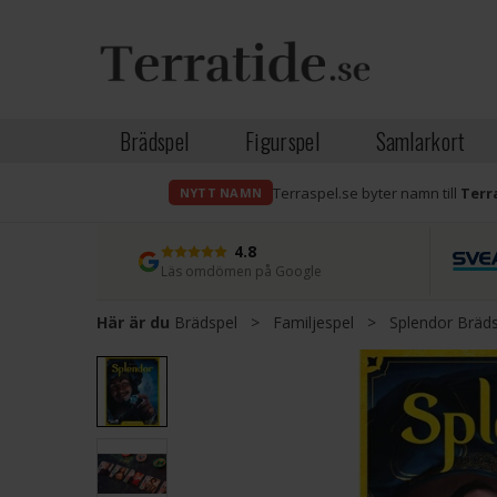
Brädspel
Figurspel
Samlarkort
Terraspel.se byter namn till
Terr
NYTT NAMN
4.8
Läs omdömen på Google
Här är du
Brädspel
>
Familjespel
>
Splendor Bräd