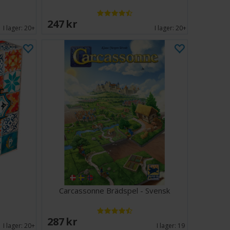
247 SEK
I lager:
20+
I lager:
20+
Carcassonne Brädspel - Svensk
287 SEK
I lager:
20+
I lager:
19