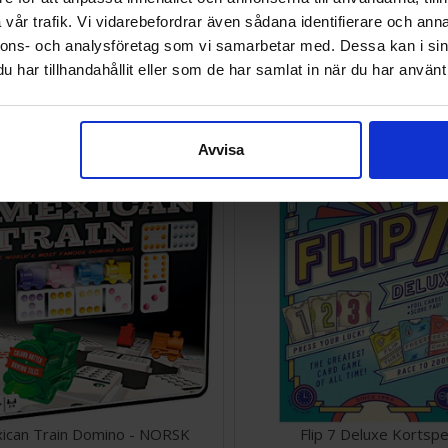
vår trafik. Vi vidarebefordrar även sådana identifierare och anna
nnons- och analysföretag som vi samarbetar med. Dessa kan i sin
The Mind Kortspel
Rummikub Travel Brädspel - 
har tillhandahållit eller som de har samlat in när du har använt 
SEK
147 SEK
I lager:
20+
Avvisa
ican Train Domino - NORSK
Flip 7 Deluxe Kortspe