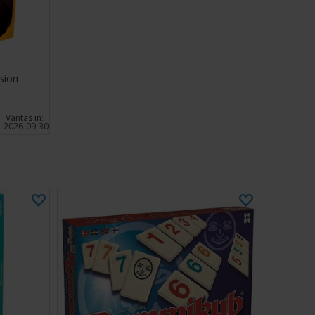
sion
Väntas in:
2026-09-30