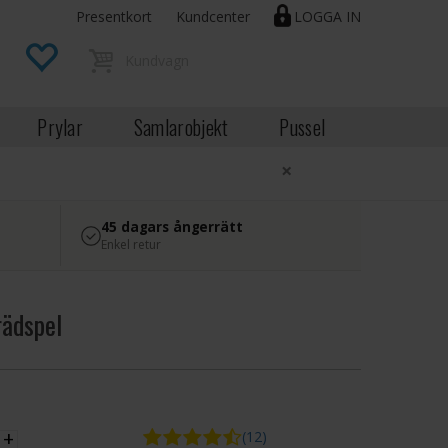
Presentkort
Kundcenter
LOGGA IN
Prylar
Samlarobjekt
Pussel
×
45 dagars ångerrätt
Enkel retur
rädspel
EK
+
(12)