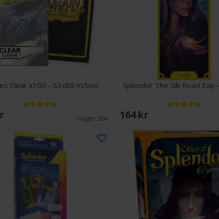
es Clear x100 - 63x88 m/box
Splendor The Silk Road Exp 
SEK
164 SEK
I lager:
20+