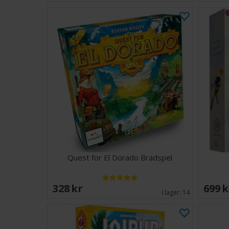
Quest for El Dorado Brädspel
328 SEK
699 
I lager:
14