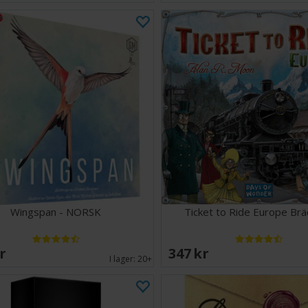
Wingspan - NORSK
Ticket to Ride Europe Br
SEK
347 SEK
I lager:
20+