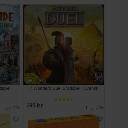
ädspel
7 Wonders Duel Brädspel - Svensk
235 SEK
I lager:
20+
I lager:
20+