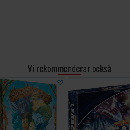
LÄNKAR:
Pandemic Legac
(engelska - PD
Vi rekommenderar också