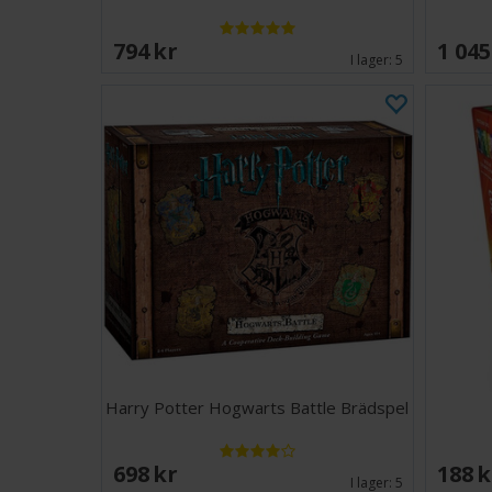
794 SEK
1 045
I lager:
5
Harry Potter Hogwarts Battle Brädspel
698 SEK
188 
I lager:
5