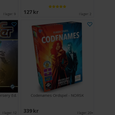
127 SEK
I lager:
9
I lager:
2
rsery Ed.
Codenames Ordspel - NORSK
339 SEK
I lager:
12
I lager:
20+