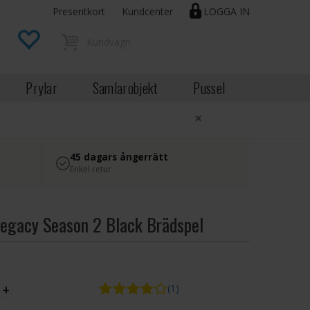
Presentkort
Kundcenter
LOGGA IN
Prylar
Samlarobjekt
Pussel
×
45 dagars ångerrätt
Enkel retur
egacy Season 2 Black Brädspel
EK
+
(1)