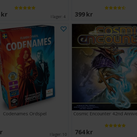
 SEK
399 SEK
I lager:
4
Codenames Ordspel
Cosmic Encounter 42nd Annive
SEK
764 SEK
I lager:
10