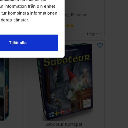
n information från din enhet
 tur kombinera informationen
Brädspel
War of the Ring Brädspel
deras tjänster.
994 SEK
I lager:
15
I lager:
11
Tillåt alla
Saboteur Kortspel