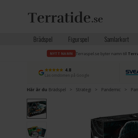
Brädspel
Figurspel
Samlarkort
Terraspel.se byter namn till
Terr
NYTT NAMN
4.8
Läs omdömen på Google
Här är du
Brädspel
>
Strategi
>
Pandemic
>
Pan