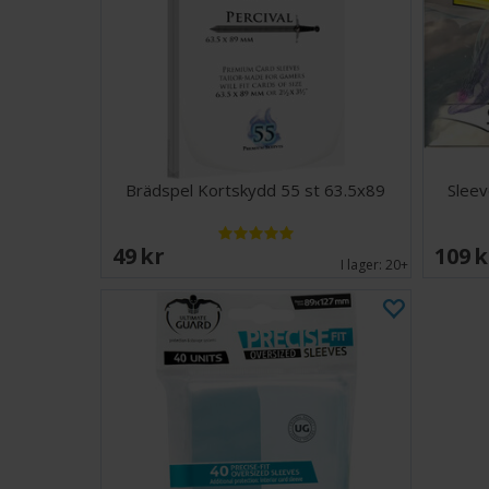
Brädspel Kortskydd 55 st 63.5x89
Sleev
49 SEK
109 
I lager:
20+