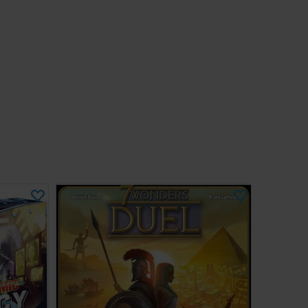
y Season Two (Black Edition) Spelregler
F)