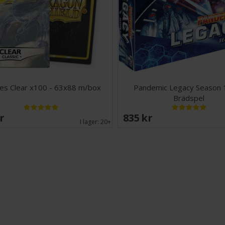
återstående städ
Under ett år (1
svar på den fruk
försörja ert nät
att överföras til
förändra din spel
nya färdigheter 
själva spelbrädet
es Clear x100 - 63x88 m/box
Pandemic Legacy Season 
grupps unika re
Brädspel
Black Edition och
SEK
835 SEK
exakt detsamma
I lager:
20+
Antal spelare: 2
Ålder: 14+
Speltid: 60 minu
Språk: Engelska
Tips och råd: 
livslängden på
här
(168 kort)