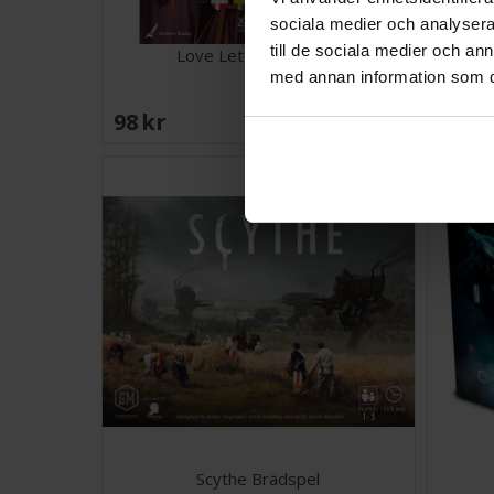
sociala medier och analysera 
till de sociala medier och a
Love Letter Brädspel
Viti
med annan information som du 
98 SEK
496 
I lager:
20+
Scythe Brädspel