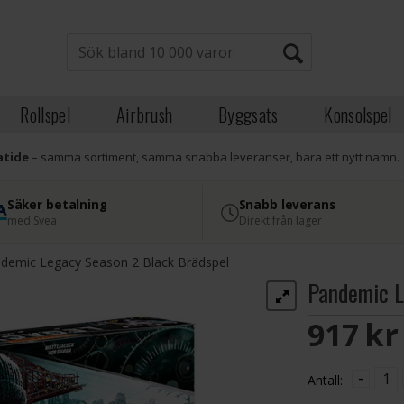
Rollspel
Airbrush
Byggsats
Konsolspel
atide
– samma sortiment, samma snabba leveranser, bara ett nytt namn.
Säker betalning
Snabb leverans
med Svea
Direkt från lager
demic Legacy Season 2 Black Brädspel
Pandemic L
917 S
-
Antall: