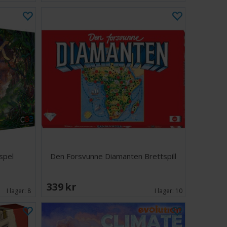
spel
Den Forsvunne Diamanten Brettspill
339 SEK
I lager:
8
I lager:
10