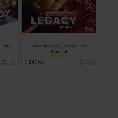
erna och stoppa världen från att gå under för gott.
2 spelomgångar) kommer du och ditt team att söka efter
tansvärda pesten, samtidigt som ni fortsätter att
verk. Dina handlingar kommer, som i alla Legacy-spel,
l framtida sessioner, och dina val kommer för alltid att
värld. Städer reser sig och faller, dina karaktärer lär sig
och kan skadas permanent, nya regler träder i kraft och
 förändras också. Varje utveckling i spelet påverkar din
1 Blue
Pandemic Legacy Season 1 Red
sa genom en postapokalyptisk värld.
Brädspel
 Yellow Edition har olika kartonger - själva innehållet är
1 241 SEK
Väntas in:
Väntas in:
.
2026-08-26
2026-12-31
-4 (Bäst med 3-4)
ter
Vi rekommenderar kortskydd för att öka
 korten i detta spel. Lämpliga kortskydd hittar du
 och
här
(10 kort).