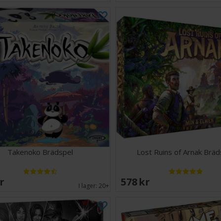
Takenoko Brädspel
Lost Ruins of Arnak Bräd
SEK
578 SEK
I lager:
20+