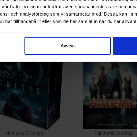
vår trafik. Vi vidarebefordrar även sådana identifierare och anna
nnons- och analysföretag som vi samarbetar med. Dessa kan i sin
culture Essentials Ed Brädspel
Munchkin Deluxe Startpaket 
har tillhandahållit eller som de har samlat in när du har använt 
SEK
378 SEK
I lager:
4
Avvisa
Nemesis Brädspel
Pandemic Brettspill