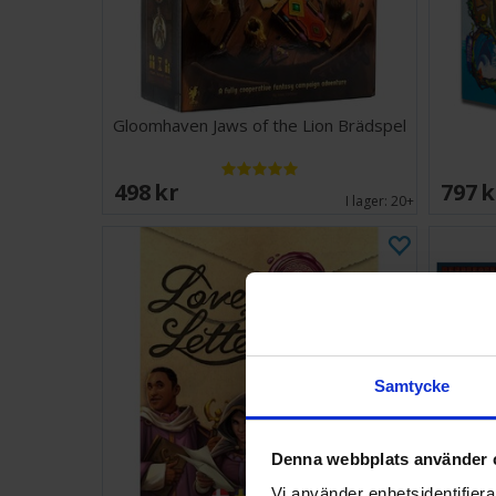
Gloomhaven Jaws of the Lion Brädspel
498 SEK
797 
I lager:
20+
Samtycke
Denna webbplats använder 
Vi använder enhetsidentifierar