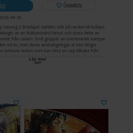
öp
Önskelista
2026-09-30
Säsong 2 Brädspel. Världen står på randen till kollaps.
elagts av en fruktansvärd farsot och stora delar av
svunnit från radarn. Små grupper av överlevande kämpar
lden vid liv, men deras ansträngningar är inte längre
lden behöver ledare som kan hitta en väg tillbaka från
nt för mänskligheten. Den uppgiften är din. Du måste
Läs mer
annars kommer ingen att klara det. Du är mänsklighetens
de uppföljaren till Pandemic Legacy Season 1 är ett
ör 2-4 spelare som tar med spelarna på en spännande
ria. Det har gått 71 år sedan händelserna i den första
nskligheten går på knäna. Ett nätverk mellan de sista
ar bevarats, tillhandahållet av så kallade "Havens" -
nde stationer på havet, långt från pestens grepp. Tre
överlevande har kallat Haven för sitt hem, och de flesta
in fot på fastlandet. Men resurserna sinar och folket har
för att leda dem. Det är upp till dig att rädda de