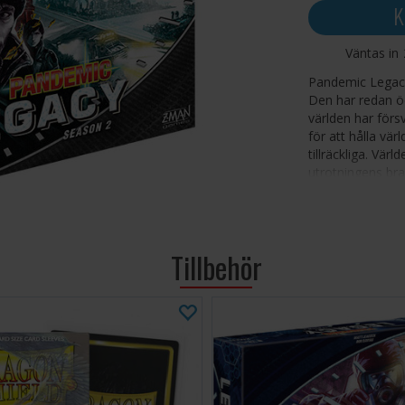
K
Väntas in
Pandemic Legacy 
Den har redan öd
världen har för
för att hålla vär
tillräckliga. Vär
utrotningens bra
hitta ett sätt, 
sista chans.
Den här friståen
Tillbehör
samarbetsspel f
överlevnadshisto
säsongen och mä
kända städerna h
isolerade, flyta
generationer av 
har aldrig satt s
vänt sig till dig 