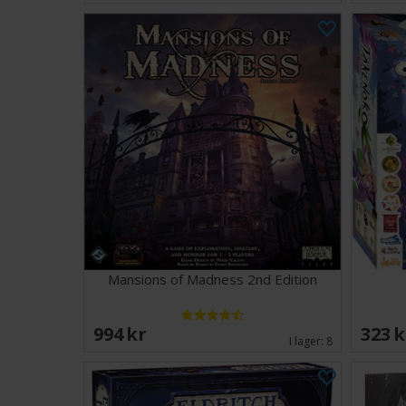
Mansions of Madness 2nd Edition
994 SEK
323 
I lager:
8