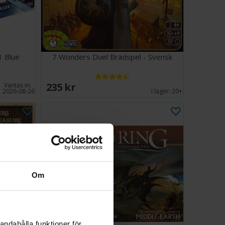
1 Blue
7 Wonders Duel Brädspel - Svensk
235 SEK
Väntas in:
2026-08-26
I lager:
20+
Om
andahålla funktioner för