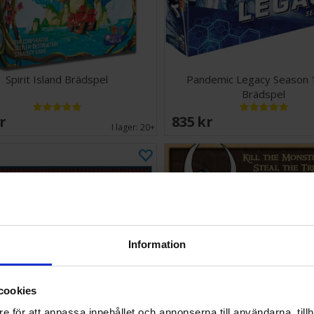
Spirit Island Brädspel
Pandemic Legacy Season 
Brädspel
SEK
835 SEK
I lager:
20+
Information
cookies
e för att anpassa innehållet och annonserna till användarna, tillh