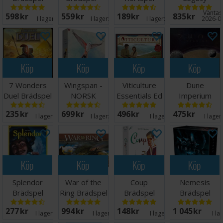
NORSK
Season 1 Blue
Väntas 
598 SEK
559 SEK
189 SEK
835 SEK
Brädspel
I lager:
16
I lager:
20+
I lager:
20+
2026-0
Köp
Köp
Köp
Köp
7 Wonders
Wingspan -
Viticulture
Dune
Duel Brädspel
NORSK
Essentials Ed
Imperium
- Svensk
Brädspel
Brädspel
235 SEK
699 SEK
496 SEK
475 SEK
I lager:
20+
I lager:
20+
I lager:
4
I lager
Köp
Köp
Köp
Köp
Splendor
War of the
Coup
Nemesis
Brädspel
Ring Brädspel
Brädspel
Brädspel
277 SEK
994 SEK
148 SEK
1 045 SEK
I lager:
20+
I lager:
11
I lager:
6
I la