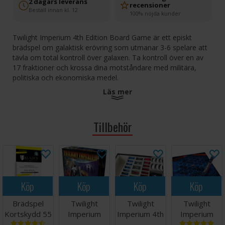
2 dagars leverans
recensioner
Beställ innan kl. 12
100% nöjda kunder
Twilight Imperium 4th Edition Board Game är ett episkt
brädspel om galaktisk erövring som utmanar 3-6 spelare att
tävla om total kontroll över galaxen. Ta kontroll över en av
17 fraktioner och krossa dina motståndare med militära,
politiska och ekonomiska medel.
Läs mer
Den 4:e utgåvan bygger vidare på idéer från tidigare utgåvor
av Twilight Imperium, med fokus på spelarinteraktion och
strömlinjeformade regler som ger en uppslukande och
Tillbehör
spännande brädspelsupplevelse.
Varje fraktion i Twilight Imperium 4th Edition använder sina
egna unika förmågor för att kämpa sig till seger. Överväldiga
fiender med infanteri från Federation of Sol, dominera
handeln med Emirates of Hacan eller överlista dina
Köp
Köp
Köp
Köp
motståndare med spioner från Yssaril Tribe.
Brädspel
Twilight
Twilight
Twilight
Ett episkt rymdäventyr väntar. Med mer än 350 plastbitar, 51
Kortskydd 55
Imperium
Imperium 4th
Imperium
systembitar, 561 kommando- och kontrollkort är Twilight
st 41x63
Thunders
Ed. Insert
Galactic