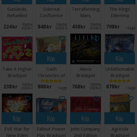
Gaslands
Sidereal
Terraforming
The Kings
Refuelled
Confluence
Mars
Dilemma
Brädspel
Brädspel
Brädspel
Brädspel
Väntas in:
Väntas in:
Väntas in:
224 SEK
848 SEK
438 SEK
798 SEK
(Regelbok)
2026-08-11
2026-09-30
2026-09-30
I lage
Köp
Köp
Take it Higher
Oath
Aliens
Unfathomable
Brädspel
Chronicles of
Brädspel
Brädspel
Empire &
Väntas in:
Väntas in:
238 SEK
888 SEK
768 SEK
878 SEK
Exile
2026-08-11
I lager:
2
2026-08-27
I lage
Köp
Köp
Köp
Köp
EVE War for
Fallout Power
John Company
Agricola
New Eden
Play Brädspel
2nd Edition
Brädspel