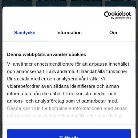
Köp
Köp
Köp
Köp
Axis & Allies
Dead of
Gloomhaven
Avalon The
1942 2nd Ed.
Winter The
2nd Edition
Resistance
Brädspel
Long Night
Brädspel
Kortspel
Samtycke
Information
Om
Väntas in:
Väntas 
894 SEK
678 SEK
1 687 SEK
228 SEK
Brädspel
I lager:
5
2026-09-30
I lager:
6
2026-0
Denna webbplats använder cookies
Vi använder enhetsidentifierare för att anpassa innehållet
Köp
Köp
Köp
Köp
och annonserna till användarna, tillhandahålla funktioner
Power Grid
Catan
Game of
Above and
för sociala medier och analysera vår trafik. Vi
Brädspel
Brädspel -
Thrones 2nd
Below
vidarebefordrar även sådana identifierare och annan
Grundspel
edition
Brädspel
information från din enhet till de sociala medier och
Väntas 
559 SEK
297 SEK
594 SEK
598 SEK
Brädspel
I lager:
14
I lager:
20+
I lager:
5
2026-0
annons- och analysföretag som vi samarbetar med.
Dessa kan i sin tur kombinera informationen med annan
information som du har tillhandahållit eller som de har
samlat in när du har använt deras tjänster.
Köp
Köp
Köp
Köp
Tillåt alla