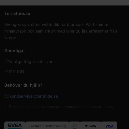
Terratide.se
Sveriges nya, stora webbutik för brädspel, Warhammer
miniatyrspill och samlarkort med över 20 års erfarenhet från
Norge.
Genvägar
Vanliga frågor och svar
Min sida
Behöver du hjälp?
kundservice@terratide.se
E-postmeddelanden kommer att besvaras senast nästa arbetsdag.
Faktura / Delbetalning