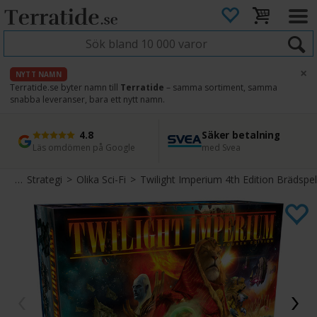
×
NYTT NAMN
Terratide.se byter namn till
Terratide
– samma sortiment, samma
snabba leveranser, bara ett nytt namn.
4.8
Säker betalning
Snabb leverans
45 dagars ångerrätt
Läs omdömen på Google
med Svea
Direkt från lager
Enkel retur
pel
>
Strategi
>
Olika Sci-Fi
>
Twilight Imperium 4th Edition Brädspel