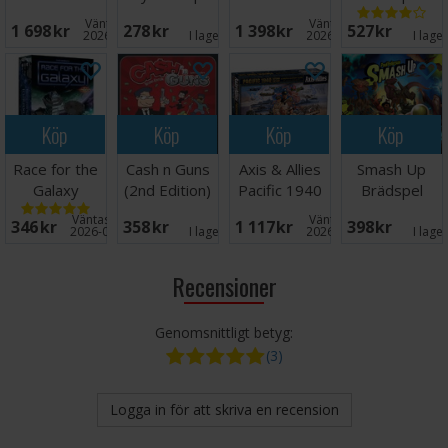
Brädspel
Brädspel
Väntas in:
Väntas in:
1 698 SEK
278 SEK
1 398 SEK
527 SEK
2026-09-30
I lager:
4
2026-09-07
I lage
Köp
Köp
Köp
Köp
Race for the
Cash n Guns
Axis & Allies
Smash Up
Galaxy
(2nd Edition)
Pacific 1940
Brädspel
Brädspel
Brädspel
Brädspel
Väntas in:
Väntas in:
346 SEK
358 SEK
1 117 SEK
398 SEK
2026-09-30
I lager:
2
2026-09-30
I lage
Recensioner
Genomsnittligt betyg:
(3)
Logga in för att skriva en recension