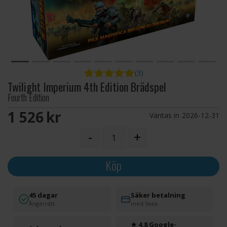
(3)
Twilight Imperium 4th Edition Brädspel
Fourth Edition
1 526 SEK
Väntas in
2026-12-31
-
+
Köp
45 dagar
Säker betalning
Ångerrätt
med Svea
★ 4.8 Google-