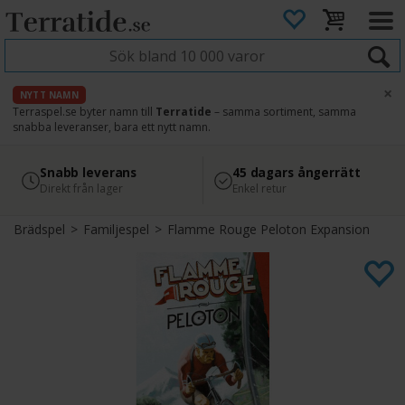
×
NYTT NAMN
Terraspel.se byter namn till
Terratide
– samma sortiment, samma
snabba leveranser, bara ett nytt namn.
4.8
Säker betalning
Snabb leverans
45 dagars ångerrätt
Läs omdömen på Google
med Svea
Direkt från lager
Enkel retur
Brädspel
>
Familjespel
>
Flamme Rouge Peloton Expansion