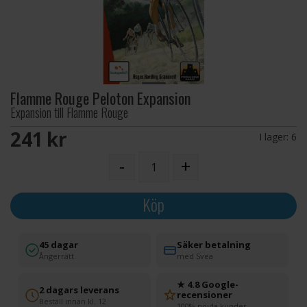
Flamme Rouge Peloton Expansion
Expansion till Flamme Rouge
241 SEK
I lager:
6
-
+
Köp
45 dagar
Säker betalning
Ångerrätt
med Svea
★ 4.8 Google-
2 dagars leverans
recensioner
Beställ innan kl. 12
100% nöjda kunder