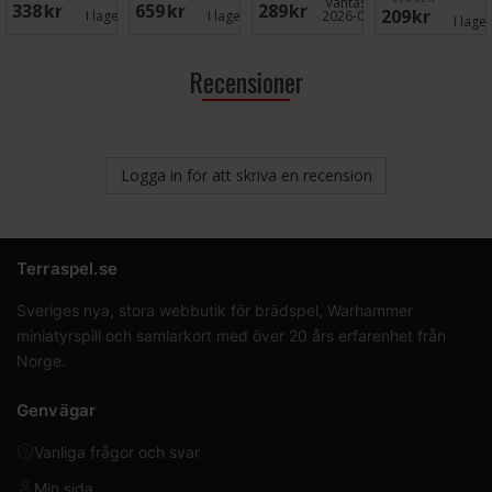
Väntas in:
338 SEK
659 SEK
289 SEK
209 SEK
I lager:
6
I lager:
1
2026-09-30
I lage
Recensioner
Logga in för att skriva en recension
Terraspel.se
Sveriges nya, stora webbutik för brädspel, Warhammer
miniatyrspill och samlarkort med över 20 års erfarenhet från
Norge.
Genvägar
Vanliga frågor och svar
Min sida