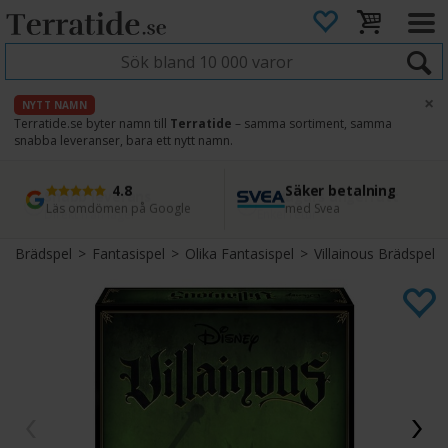
×
NYTT NAMN
Terratide.se byter namn till
Terratide
– samma sortiment, samma
snabba leveranser, bara ett nytt namn.
4.8
Säker betalning
Snabb leverans
45 dagars ångerrätt
Läs omdömen på Google
med Svea
Direkt från lager
Enkel retur
Brädspel
>
Fantasispel
>
Olika Fantasispel
>
Villainous Brädspel