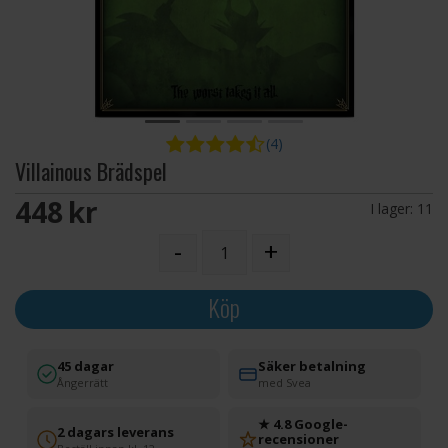
(4)
Villainous Brädspel
448 SEK
I lager:
11
-
+
Köp
45 dagar
Säker betalning
Ångerrätt
med Svea
★ 4.8 Google-
2 dagars leverans
recensioner