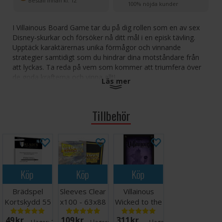
Beställ innan kl. 12
100% nöjda kunder
I Villainous Board Game tar du på dig rollen som en av sex
Disney-skurkar och försöker nå ditt mål i en episk tävling.
Upptäck karaktärernas unika förmågor och vinnande
strategier samtidigt som du hindrar dina motståndare från
att lyckas. Ta reda på vem som kommer att triumfera över
de goda krafterna och vinna allt!
Läs mer
Spela som en av sex ikoniska Disney-skurkar:
Maleficent (Törnrosa), Ursula (Den lilla sjöjungfrun),
Tillbehör
Jafar (Aladdin), Prins John (Robin Hood), Hjärter dam
(Alice i underlandet), Kapten Krok (Peter Pan).
Varje skurk har sin egen karaktär
Spelet där det är bra att vara ond
Ödeskort gör att du kan störa andra spelares planer
Köp
Köp
Köp
Spelet innehåller: 6 spelbrädor, 6 skurkfigurer, 180 skurkkort,
Brädspel
Sleeves Clear
Villainous
90 ödeskort, 84 brickor, 6 referenskort, 6 skurkguider och
spelregler.
Kortskydd 55
x100 - 63x88
Wicked to the
st 63.5x89
m/box
Core
49 SEK
109 SEK
311 SEK
Antal spelare: 2-6