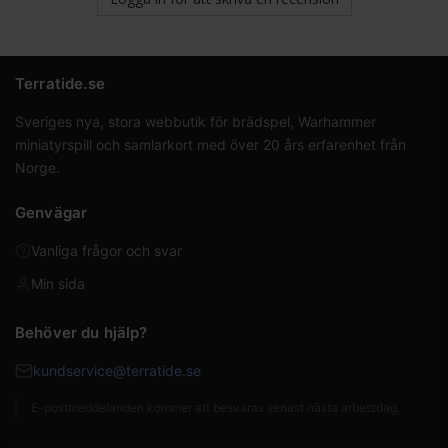
Terratide.se
Sveriges nya, stora webbutik för brädspel, Warhammer
miniatyrspill och samlarkort med över 20 års erfarenhet från
Norge.
Genvägar
Vanliga frågor och svar
Min sida
Behöver du hjälp?
kundservice@terratide.se
E-postmeddelanden kommer att besvaras senast nästa arbetsdag.