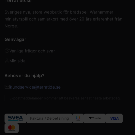
Terratide.se
Sveriges nya, stora webbutik för brädspel, Warhammer
miniatyrspill och samlarkort med över 20 års erfarenhet från
Norge.
Genvägar
Vanliga frågor och svar
Min sida
Behöver du hjälp?
kundservice@terratide.se
E-postmeddelanden kommer att besvaras senast nästa arbetsdag.
Faktura / Delbetalning