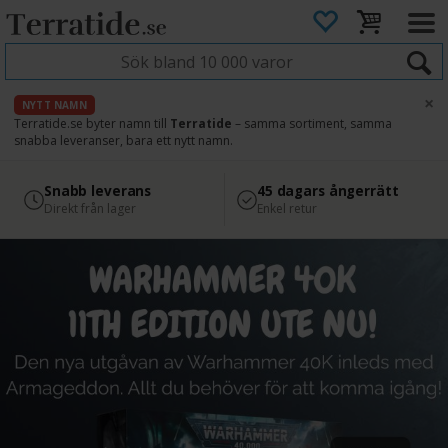
×
NYTT NAMN
Terratide.se byter namn till
Terratide
– samma sortiment, samma
snabba leveranser, bara ett nytt namn.
4.8
Säker betalning
Snabb leverans
45 dagars ångerrätt
Läs omdömen på Google
med Svea
Direkt från lager
Enkel retur