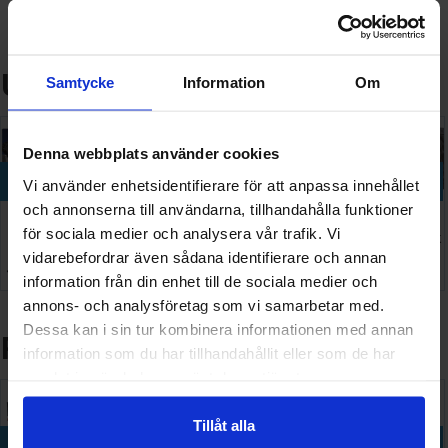
Samlarobjekt
Pussel
Utvalda nyheter
Samtycke
Information
Om
Denna webbplats använder cookies
Köp
Köp
Köp
Köp
Köp
Vi använder enhetsidentifierare för att anpassa innehållet
och annonserna till användarna, tillhandahålla funktioner
Sleeves
Standard
Vallejo
Disney
Pokemon
för sociala medier och analysera vår trafik. Vi
Matte
Card Game
True
Lorcana
Pitch Black
vidarebefordrar även sådana identifierare och annan
Non-Glare
Value Pack
Metallic
Fabled
ETB
128 SEK
149 SEK
732 SEK
426 SEK
1 099 SEK
Blue
66x91
Starter Set
Portfolio
I lager:
15
I lager:
1
I lager:
1
I lager:
10
information från din enhet till de sociala medier och
x200
annons- och analysföretag som vi samarbetar med.
Dessa kan i sin tur kombinera informationen med annan
Populär nu
information som du har tillhandahållit eller som de har
samlat in när du har använt deras tjänster.
Tillåt alla
Köp
Köp
Köp
Köp
Köp