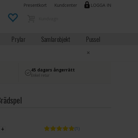
Presentkort
Kundcenter
LOGGA IN
Prylar
Samlarobjekt
Pussel
×
45 dagars ångerrätt
Enkel retur
rädspel
EK
+
(1)