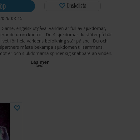
öp
Önskelista
2026-08-15
Game, engelsk utgåva. Världen är full av sjukdomar,
erar de utom kontroll. De 4 sjukdomar du stöter på här
 livet för hela världens befolkning står på spel. Du och
pelpartners måste bekämpa sjukdomen tillsammans,
mot er och sjukdomarna sprider sig snabbare än vinden.
Läs mer
r en vetenskapsman som kan resa runt i världen och
r av sjukdomar. Men sjukdomen sprider sig snabbare
en, och det enda sättet att besegra dem är att hitta ett
a spridningen innan det är för sent. En runda består av
er vilka du kan resa runt, ge forskning till andra spelare,
stationer, bota patienter och slutligen - om du har tur -
rt tema, men det är ett tema som de flesta kan
om det är verkligt. De åtgärder du kan vidta är logiska
en brist på lösningar när du spelar. Men det är att hitta
 är problemet. Du måste samarbeta för att vinna,