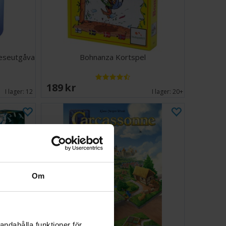
Reseutgåva
Bohnanza Kortspel
189 SEK
I lager:
12
I lager:
20+
Om
andahålla funktioner för