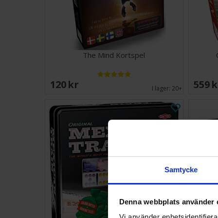
The Mind Kortspel
120 SEK
559 
I lager:
20+
Samtycke
Denna webbplats använder 
Vi använder enhetsidentifierar