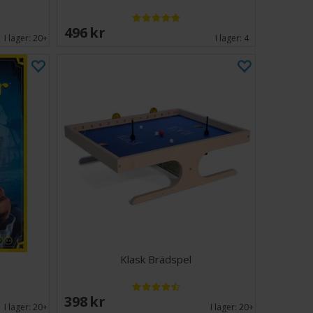
496 SEK
I lager:
20+
I lager:
4
Klask Brädspel
398 SEK
I lager:
20+
I lager:
20+