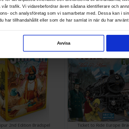
vår trafik. Vi vidarebefordrar även sådana identifierare och anna
nnons- och analysföretag som vi samarbetar med. Dessa kan i sin
demic Legacy Season 1 Blue
Quest for El Dorado Brä
Brädspel
har tillhandahållit eller som de har samlat in när du har använt 
SEK
328 SEK
Väntas in:
2026-08-26
Avvisa
aipur 2nd Edition Brädspel
Ticket to Ride Europe Br