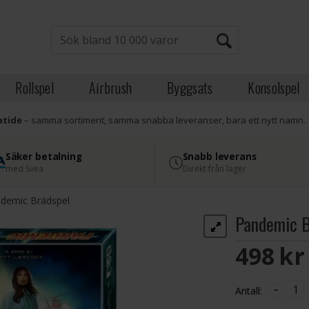
Rollspel
Airbrush
Byggsats
Konsolspel
atide
– samma sortiment, samma snabba leveranser, bara ett nytt namn.
Säker betalning
Snabb leverans
med Svea
Direkt från lager
demic Brädspel
Pandemic B
498 S
-
Antall: