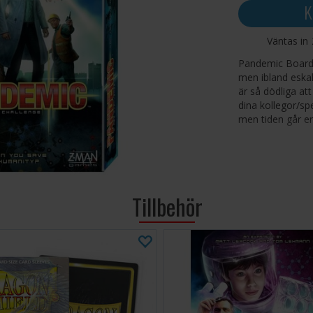
K
Väntas in
Pandemic Board 
men ibland eskal
är så dödliga att
dina kollegor/s
men tiden går e
Varje spelare ä
bota små gruppe
än du kan bota d
vaccin och stopp
Tillbehör
4 handlingar, und
bygga forsknings
hitta ett vaccin.
Det är ett dyste
acceptera efters
och det råder ing
rätt lösning som