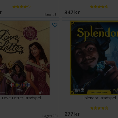
SEK
347 SEK
I lager:
1
Love Letter Brädspel
Splendor Brädspel
EK
277 SEK
I lager:
20+