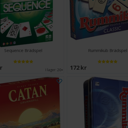
Sequence Brädspel
Rummikub Brädspel
SEK
172 SEK
I lager:
20+