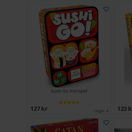
Sushi Go Kortspel
127 SEK
123 
I lager:
4