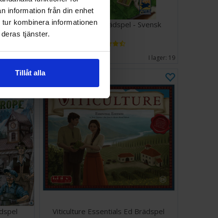
n information från din enhet
 tur kombinera informationen
dspel
Carcassonne Brädspel - Svensk
deras tjänster.
287 SEK
I lager:
14
I lager:
19
Tillåt alla
ädspel
Viticulture Essentials Ed Brädspel