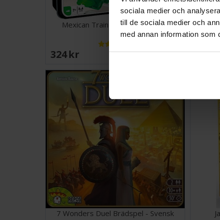
sociala medier och analysera 
till de sociala medier och a
Mexican Train Domino - NORSK
Pan
med annan information som du 
324 SEK
810 
I lager:
16
7 Wonders Duel Brädspel - Svensk
J