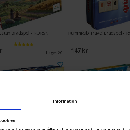
Catan Brädspel - NORSK
Rummikub Travel Brädspel - 
SEK
147 SEK
I lager:
20+
Information
cookies
e för att anpassa innehållet och annonserna till användarna, tillh