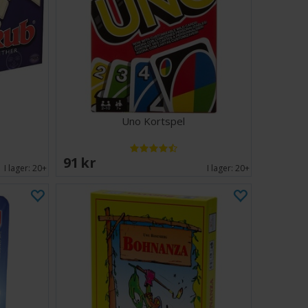
Uno Kortspel
91 SEK
I lager:
20+
I lager:
20+