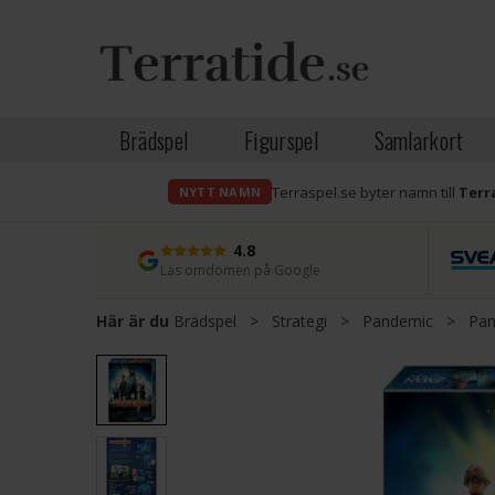
Brädspel
Figurspel
Samlarkort
Terraspel.se byter namn till
Terr
NYTT NAMN
4.8
Läs omdömen på Google
Här är du
Brädspel
>
Strategi
>
Pandemic
>
Pan