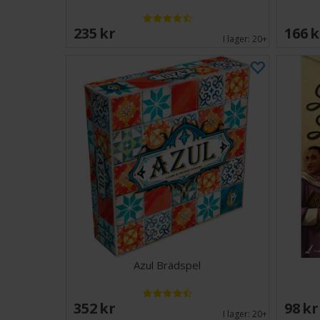
235 SEK
166 
I lager:
20+
Azul Brädspel
352 SEK
98 S
I lager:
20+