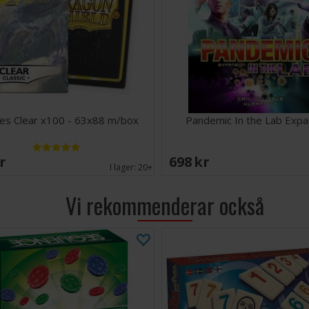
annars är det et
om vilka kort ma
smartast att var
Antal spel
Ålder: 10 
Speltid: 6
Språk: en
"Juryns specialp
es Clear x100 - 63x88 m/box
Pandemic In the Lab Expa
Tips och råd: 
livslängd i de
SEK
698 SEK
Spelet har 118 
I lager:
20+
LÄNKAR:
Pandemic Spelr
Vi rekommenderar också
Pandemic Scena
Pandemic Scena