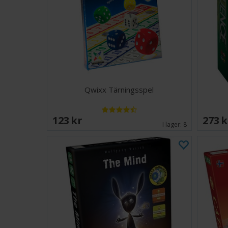
Qwixx Tärningsspel
123 SEK
273 
I lager:
8