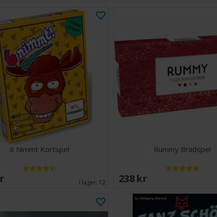
6 Nimmt Kortspel
Rummy Brädspel
SEK
238 SEK
I lager:
12