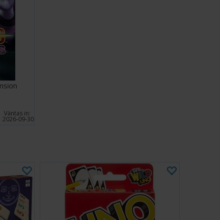
t sluttande plan. Och samarbete består i att prata vagt
n har på handen och flytta sig dit man tror att det är
a.
are: 2-4
+
0 minuter
gelska Engelska
ris" i Danmark vid Guldbrikken 2015
nsion
Vi rekommenderar kortskydd för att öka kortens
t här spelet. Du kan hitta lämpliga kortskydd
här.
Väntas in:
kort.
2026-09-30
egler (engelska - PDF)
rio 1 (engelska - PDF)
rio 2 (engelska - PDF)