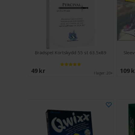
Brädspel Kortskydd 55 st 63.5x89
Sleev
49 SEK
109 
I lager:
20+