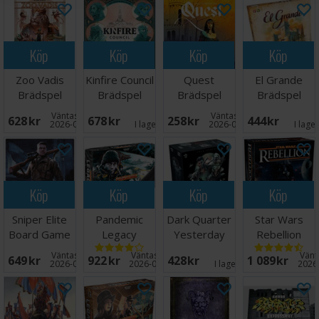
Köp
Köp
Köp
Köp
Zoo Vadis
Kinfire Council
Quest
El Grande
Brädspel
Brädspel
Brädspel
Brädspel
Väntas in:
Väntas in:
628 SEK
678 SEK
258 SEK
444 SEK
2026-09-30
I lager:
1
2026-09-30
I lage
Köp
Köp
Köp
Köp
Sniper Elite
Pandemic
Dark Quarter
Star Wars
Board Game
Legacy
Yesterday
Rebellion
Brädspel
Season 2
Demon
Brädspel
Väntas in:
Väntas in:
Vänta
649 SEK
922 SEK
428 SEK
1 089 SEK
Black
Brädspel
2026-09-30
2026-09-30
I lager:
1
2026
Brädspel