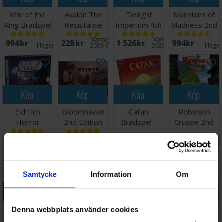
LÄNKAR:
War of the
Avalon The
Twilight
Mansions of
Spelregler för Kungens dilemma (engelska - PDF)
Ring Brädspel
Resistance
Imperium 4th
Madness 2nd
Kortspel
Edition
Edition
Väntas in:
Väntas in:
994 SEK
228 SEK
1 526 SEK
994 SEK
Brädspel
I lager:
11
2026-08-15
2026-08-26
I lage
Köp
Köp
Köp
Köp
Eldritch
Gloomhaven
Catan
Robinson
Horror
2nd Edition
Brädspel -
Crusoe 2nd
Brädspel
Brädspel
Grundspel
Edition
Väntas 
611 SEK
1 687 SEK
297 SEK
436 SEK
Brädspel
I lager:
6
I lager:
6
I lager:
20+
2026-0
Samtycke
Information
Om
Köp
Köp
Köp
Köp
Game of
Above and
Dead of
Mind MGMT
Denna webbplats använder cookies
Thrones 2nd
Below
Winter
Brädspel