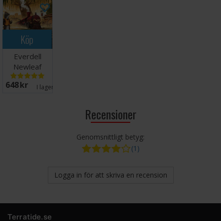
Köp
Everdell
Newleaf
Expansion
648 SEK
I lager:
10
Recensioner
Genomsnittligt betyg:
(1)
Logga in för att skriva en recension
Terratide.se