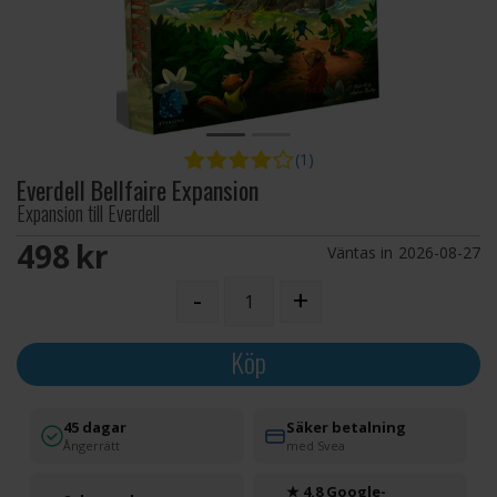
(1)
Everdell Bellfaire Expansion
Expansion till Everdell
498 SEK
Väntas in
2026-08-27
-
+
Köp
45 dagar
Säker betalning
Ångerrätt
med Svea
★ 4.8 Google-