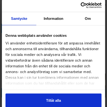
Väntas in:
Väntas in:
49 SEK
798 SEK
238 SEK
570 SEK
2026-09-30
2026-09-30
I lager:
1
I lager
Samtycke
Information
Om
Köp
Denna webbplats använder cookies
Everdell Card
Sleeve Set
Vi använder enhetsidentifierare för att anpassa innehållet
Väntas in:
och annonserna till användarna, tillhandahålla funktioner
749 SEK
2026-09-30
för sociala medier och analysera vår trafik. Vi
vidarebefordrar även sådana identifierare och annan
Vi rekommenderar också
information från din enhet till de sociala medier och
annons- och analysföretag som vi samarbetar med.
Dessa kan i sin tur kombinera informationen med annan
information som du har tillhandahållit eller som de har
samlat in när du har använt deras tjänster.
Köp
Köp
Köp
Köp
Tillåt alla
Everdell
Everdell
Everdell
Everdell
Oversized
Pearlbrook
Wooden Ever
Mistwood