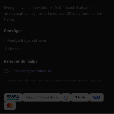
Sveriges nya, stora webbutik för brädspel, Warhammer
miniatyrspill och samlarkort med över 20 års erfarenhet från
Norge.
Genvägar
Vanliga frågor och svar
Min sida
Behöver du hjälp?
kundservice@terratide.se
E-postmeddelanden kommer att besvaras senast nästa arbetsdag.
Faktura / Delbetalning