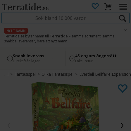
×
NYTT NAMN
Terratide.se byter namn till
Terratide
– samma sortiment, samma
snabba leveranser, bara ett nytt namn.
4.8
Säker betalning
Snabb leverans
45 dagars ångerrätt
Läs omdömen på Google
med Svea
Direkt från lager
Enkel retur
Brädspel
>
Fantasispel
>
Olika Fantasispel
>
Everdell Bellfaire Expansion