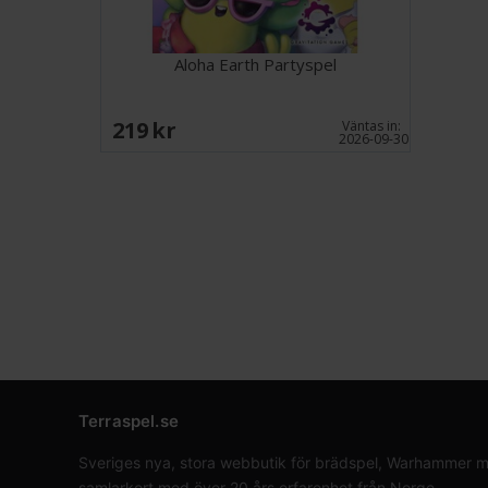
Aloha Earth Partyspel
219 SEK
Väntas in:
2026-09-30
Terraspel.se
Sveriges nya, stora webbutik för brädspel, Warhammer min
samlarkort med över 20 års erfarenhet från Norge.