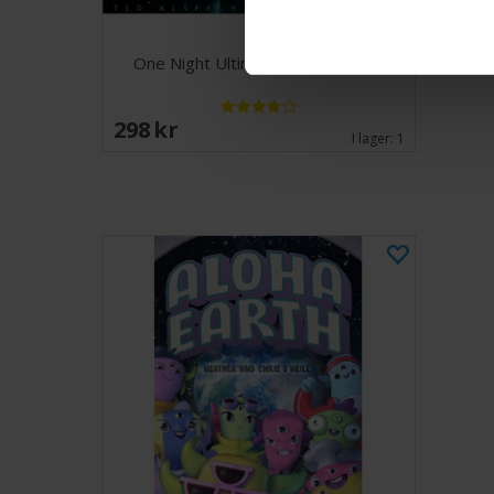
One Night Ultimate Super Villains
298 SEK
I lager:
1