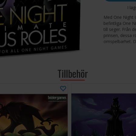
I la
Med One Night Ul
befintliga One N
till seger. Från
prinsen, dessa ro
omspelbarhet. Du
Dessa roller är 
Werewolf, One N
One Night Ultima
Tillbehör
Innehåller 15 nya
kartong, 16 rol
artefaktmarkörer 
Antal spelare: 3
Ålder: 8+
Speltid: 10 minu
Språk:
Engelska Expansi