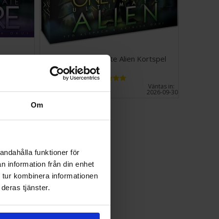
mate Bonus Roles Spelregler (engelska - PDF)
Kortspel
One Night Ultimate Alien Kortspel
318 SEK
Väntas in:
I lager:
4
2026-09-30
Om
andahålla funktioner för
n information från din enhet
 tur kombinera informationen
deras tjänster.