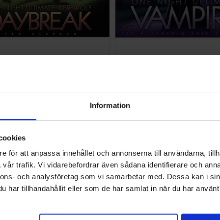
LÄNKAR:
One Night Ulti
ht Ultimate Werewolf Daybreak
One Night Ultimate Vampire 
Exp
SEK
294 SEK
I lager:
5
Information
cookies
e för att anpassa innehållet och annonserna till användarna, tillh
vår trafik. Vi vidarebefordrar även sådana identifierare och anna
nnons- och analysföretag som vi samarbetar med. Dessa kan i sin
har tillhandahållit eller som de har samlat in när du har använt 