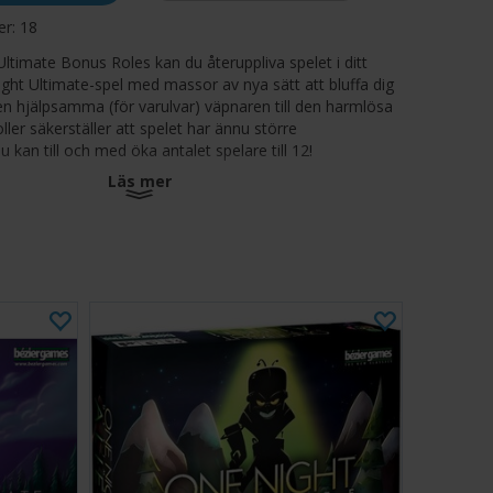
ger:
18
timate Bonus Roles kan du återuppliva spelet i ditt
ight Ultimate-spel med massor av nya sätt att bluffa dig
 den hjälpsamma (för varulvar) väpnaren till den harmlösa
ller säkerställer att spelet har ännu större
 kan till och med öka antalet spelare till 12!
Läs mer
kompatibla med följande spel: One Night Ultimate
ight Ultimate Daybreak, One Night Ultimate Vampire,
te Alien och One Night Ultimate Super Villains.
 roller och en oskyldig åskådare tryckt på tjock, hållbar
lmarkörer, 2 spelarnummermarkörer (#11 och #12), 6
och en detaljerad referenslista för allt nytt innehåll.
-12
ter
on, kräver huvudspel för att kunna spelas