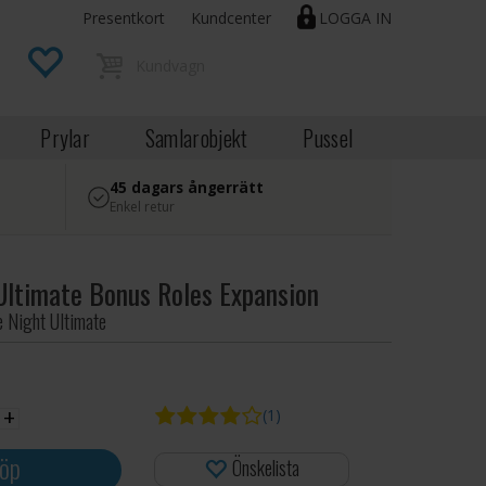
Presentkort
Kundcenter
LOGGA IN
Prylar
Samlarobjekt
Pussel
45 dagars ångerrätt
Enkel retur
Ultimate Bonus Roles Expansion
e Night Ultimate
EK
+
(1)
öp
Önskelista