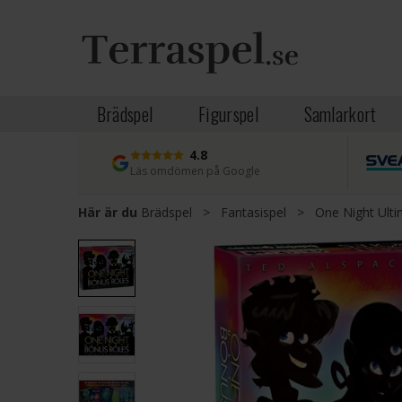
Brädspel
Figurspel
Samlarkort
4.8
Läs omdömen på Google
Här är du
Brädspel
>
Fantasispel
>
One Night Ult