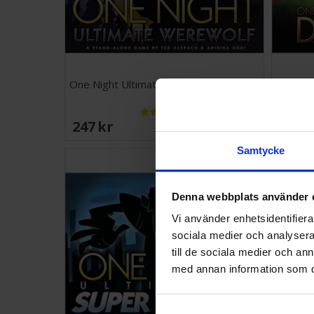
One Night Ultimate Werewolf Brädspel
One Nig
247 SEK
247 
I lager:
20+
Samtycke
Denna webbplats använder 
Vi använder enhetsidentifierar
sociala medier och analysera 
till de sociala medier och a
med annan information som du 