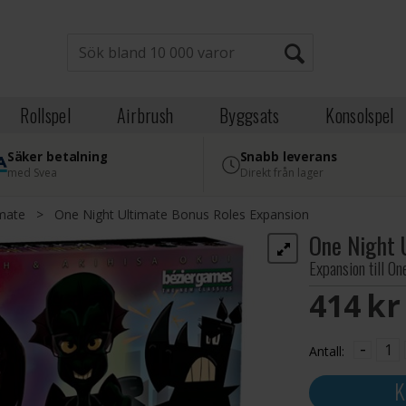
Rollspel
Airbrush
Byggsats
Konsolspel
Säker betalning
Snabb leverans
med Svea
Direkt från lager
imate
>
One Night Ultimate Bonus Roles Expansion
One Night 
Expansion till On
414 S
-
Antall:
K