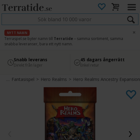
×
NYTT NAMN
Terraspel.se byter namn till
Terratide
– samma sortiment, samma
snabba leveranser, bara ett nytt namn.
4.8
Säker betalning
Snabb leverans
45 dagars ångerrätt
Läs omdömen på Google
med Svea
Direkt från lager
Enkel retur
pel
>
Fantasispel
>
Hero Realms
>
Hero Realms Ancestry Expansion