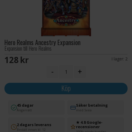
Hero Realms Ancestry Expansion
Expansion till Hero Realms
128 SEK
I lager:
2
-
+
Köp
45 dagar
Säker betalning
Ångerrätt
med Svea
★ 4.8 Google-
2 dagars leverans
recensioner
Beställ innan kl. 12
100% nöjda kunder