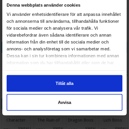
Denna webbplats använder cookies
Vi rekommenderar också
Vi använder enhetsidentifierare för att anpassa innehållet
och annonserna till användarna, tillhandahålla funktioner
för sociala medier och analysera vår trafik. Vi
vidarebefordrar även sådana identifierare och annan
information från din enhet till de sociala medier och
Köp
Köp
Köp
Köp
annons- och analysföretag som vi samarbetar med.
Dessa kan i sin tur kombinera informationen med annan
Hero Realms
Hero Realms
Hero Realms
Hero Realms
information som du har tillhandahållit eller som de har
Character
Character
Character
Character
Pack Wizard
Pack Fighter
Pack Ranger
Pack Thief
samlat in när du har använt deras tjänster.
Väntas in:
Väntas in:
Väntas in
78 SEK
74 SEK
78 SEK
73 SEK
I lager:
2
2026-08-26
2026-08-26
2026-09-
Tillåt alla
Köp
Köp
Köp
Köp
Avvisa
Hero Realms
Hero Realms
Hero Realms
Hero Realms
Character
The Ruin of
Dragon Boss
Lich Boss
Pack Cleric
Thandar Exp
Deck
Deck
Väntas in:
Väntas in:
Väntas in:
Väntas in