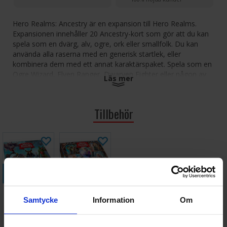
Hero Realms: Ancestry är en expansion till Hero Realms.
Expansionen innehåller 20 Ancestry-kort som gör att du kan
spela som en dvärg, alv, ogre, ork eller smallfolk. Du kan
använda alla raserna med en generisk startlek, eller
kombinera dem med ett annat karaktärspaket. Spela som en
Ogre Wizard, Elven Ranger, Dwarven Fighter eller någon av
Läs mer
de andra 30 nya kombinationerna av raser och klasser!
Antal spelare: 1-5
Tillbehör
Ålder: 12+
Speltid: 20-30 minuter
Språk:
Engelska Expansion, kräver huvudspel för att kunna spelas
Köp
Köp
Hero Realms
Hero Realms
Samtycke
Information
Om
Deck Building
Adventure
Game
Storage Box
Väntas in:
Väntas in:
268 SEK
339 SEK
Kortspel
2026-09-04
2026-09-30