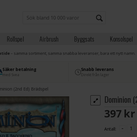
Rollspel
Airbrush
Byggsats
Konsolspel
atide
– samma sortiment, samma snabba leveranser, bara ett nytt namn.
Säker betalning
Snabb leverans
med Svea
Direkt från lager
inion (2nd Ed) Brädspel
Dominion (
397 S
-
Antall: