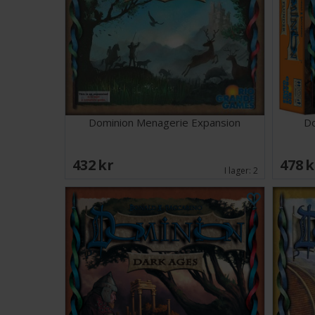
Dominion Menagerie Expansion
Do
432 SEK
478 
I lager:
2