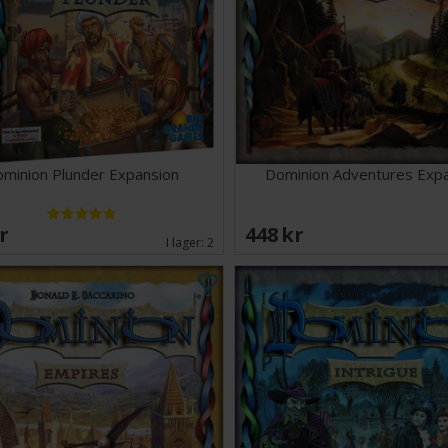
Antal spelare: 2-
Speltid: 30 minu
Språk: Engelska
Tips och råd: 
livslängden på 
kortskydd
här.
förpackningar 
minion Plunder Expansion
Dominion Adventures Exp
SEK
448 SEK
I lager:
2