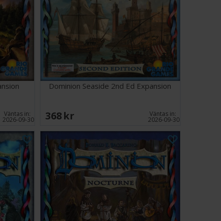
4 Ålder: 12+
ter
Vi rekommenderar kortskydd för att öka
korten i det här spelet. Du hittar lämpliga
Spelet har 500 kort, så du behöver 10
för alla korten.
ansion
Dominion Seaside 2nd Ed Expansion
368 SEK
Väntas in:
Väntas in:
2026-09-30
2026-09-30