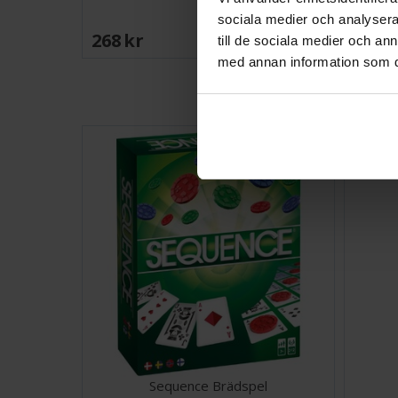
sociala medier och analysera 
268 SEK
228 
till de sociala medier och a
I lager:
2
med annan information som du 
Sequence Brädspel