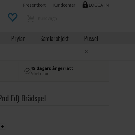
Presentkort
Kundcenter
LOGGA IN
Prylar
Samlarobjekt
Pussel
×
45 dagars ångerrätt
Enkel retur
2nd Ed) Brädspel
EK
+