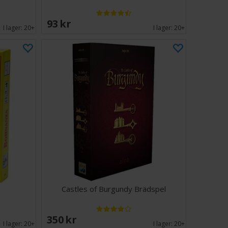
93 SEK
I lager:
20+
I lager:
20+
Castles of Burgundy Brädspel
350 SEK
I lager:
20+
I lager:
20+