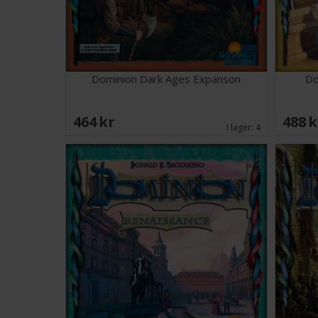
Dominion Dark Ages Expanson
Do
464 SEK
488 
I lager:
4