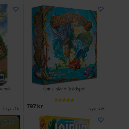
vensk
Spirit Island Brädspel
797 SEK
I lager:
18
I lager:
20+