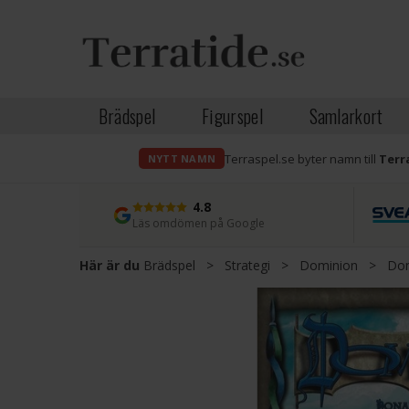
Brädspel
Figurspel
Samlarkort
Terraspel.se byter namn till
Terr
NYTT NAMN
4.8
Läs omdömen på Google
Här är du
Brädspel
>
Strategi
>
Dominion
>
Dom