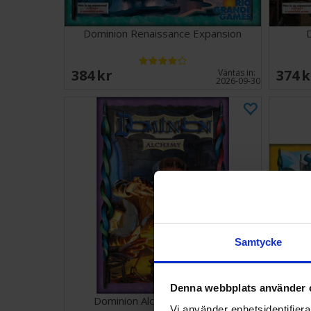
Dominion Renaissance Expansion
D
384 SEK
374 
Väntas in:
2026-09-30
Samtycke
Denna webbplats använder 
Dominion Alchemy Expansion
Dom
Vi använder enhetsidentifierar