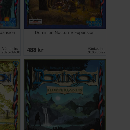
xpansion
Dominion Nocturne Expansion
488 SEK
Väntas in:
Väntas in:
2026-09-30
2026-08-27