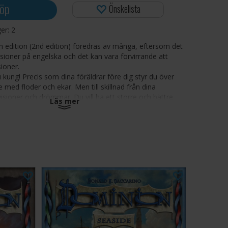
öp
Önskelista
ger:
2
 edition (2nd edition) föredras av många, eftersom det
nsioner på engelska och det kan vara förvirrande att
ioner.
 kung! Precis som dina föräldrar före dig styr du över
ke med floder och ekar. Men till skillnad från dina
visioner och drömmar. Du vill ha ett större och bättre
Läs mer
sagt: En dominion - med fler floder och fler trädarter.
narker har haft samma idé som du. Du måste skynda
språk på så mycket mark som möjligt och på så sätt
nkurrenter. För att göra detta måste du anställa
a byggnader, fixa slottet och fylla på statskassan.
aren av de två viktigaste spelutmärkelserna i världen.
ätt att komma igång och en mängd möjligheter öppnar
e ny spelomgång är helt annorlunda än den föregående.
, kortställ, regler, provspel.