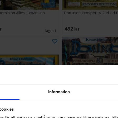
ominion Allies Expansion
Dominion Prosperity 2nd Ed 
SEK
492 SEK
I lager:
1
Information
cookies
inion Base Cards Expansion
Dominion Cornucopia & Guilds
e för att anpassa innehållet och annonserna till användarna, tillh