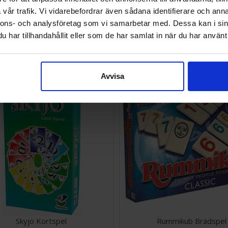
vår trafik. Vi vidarebefordrar även sådana identifierare och anna
SEK
387 SEK
Väntas in:
nnons- och analysföretag som vi samarbetar med. Dessa kan i sin
2026-09-30
har tillhandahållit eller som de har samlat in när du har använt 
Vi rekommenderar också
Avvisa
Skyjo Kortspel
Rummikub Brädspel