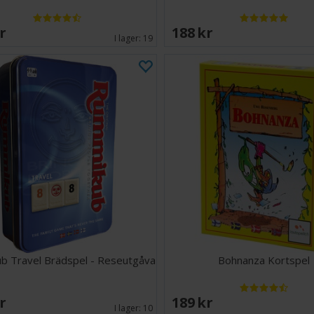
SEK
188 SEK
I lager:
19
b Travel Brädspel - Reseutgåva
Bohnanza Kortspel
SEK
189 SEK
I lager:
10