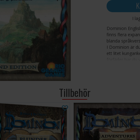
K
I la
Dominion English
finns flera expa
blanda språkvers
I Dominion är du
ett litet kungari
förfäder har du 
kungarike - kort 
Många andra mo
dig att göra an
skära av dina ko
Tillbehör
undersåtar, bygg
Dominion är vinn
Det är mycket l
sig snabbt. Varj
Innehåll: 500 kort