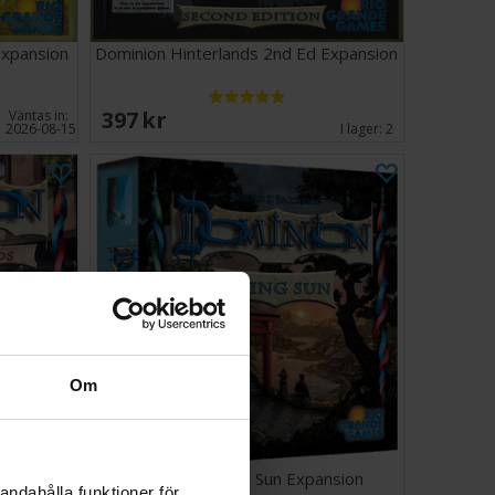
Expansion
Dominion Hinterlands 2nd Ed Expansion
397 SEK
Väntas in:
2026-08-15
I lager:
2
Om
 Expansion
Dominion Rising Sun Expansion
andahålla funktioner för