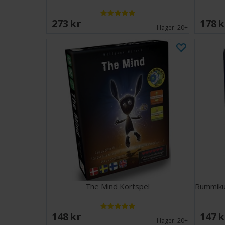
273 SEK
178 
I lager:
20+
The Mind Kortspel
Rummiku
148 SEK
147 
I lager:
20+