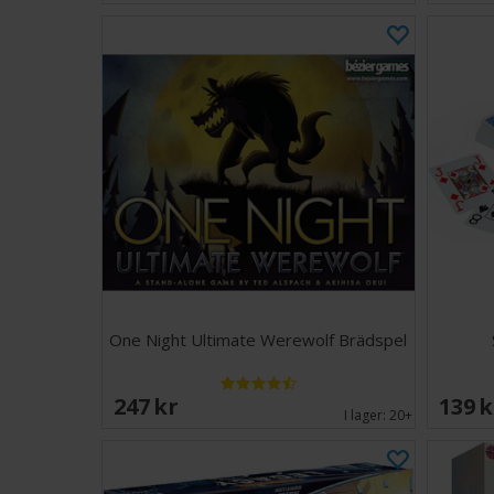
One Night Ultimate Werewolf Brädspel
247 SEK
139 
I lager:
20+