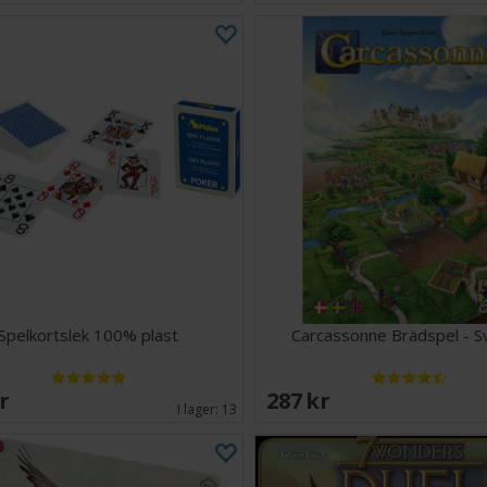
Spelkortslek 100% plast
Carcassonne Brädspel - S
SEK
287 SEK
I lager:
13