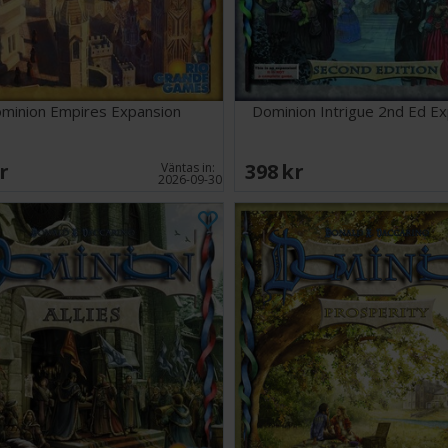
minion Empires Expansion
Dominion Intrigue 2nd Ed E
SEK
398 SEK
Väntas in:
2026-09-30