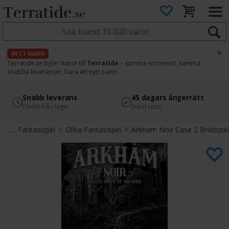
×
NYTT NAMN
Terratide.se byter namn till
Terratide
– samma sortiment, samma
snabba leveranser, bara ett nytt namn.
4.8
Säker betalning
Snabb leverans
45 dagars ångerrätt
Läs omdömen på Google
med Svea
Direkt från lager
Enkel retur
pel
>
Fantasispel
>
Olika Fantasispel
>
Arkham Noir Case 2 Brädspel