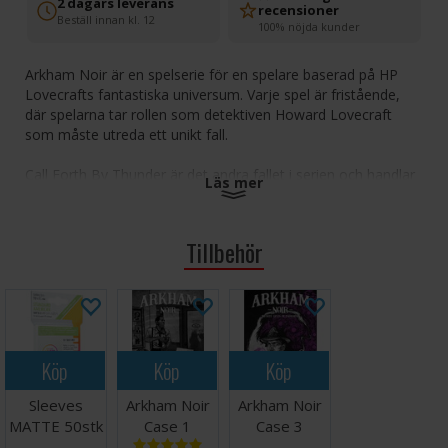
2 dagars leverans
recensioner
Beställ innan kl. 12
100% nöjda kunder
Arkham Noir är en spelserie för en spelare baserad på HP
Lovecrafts fantastiska universum. Varje spel är fristående,
där spelarna tar rollen som detektiven Howard Lovecraft
som måste utreda ett unikt fall.
Call Forth By Thunder är det andra fallet i serien och handlar
Läs mer
om händelserna i följande berättelser: "The Lurking Fear"
(1923) och "The Diary of Alonzo Typer" (1938). Spelet
introducerar nya element som stormkort och formkort som
Tillbehör
tvingar spelarna att möta nya utmaningar på ett annorlunda
sätt.
Antal spelare: 1
Ålder: 14+
Speltid: 30 minuter
Köp
Köp
Köp
Språk: Engelska
Sleeves
Arkham Noir
Arkham Noir
Tips och råd: Vi rekommenderar kortskydd för att öka
MATTE 50stk
Case 1
Case 3
livslängden på korten i detta spel. Lämpliga kortskydd
59x91mm
Brädspel
Brädspel