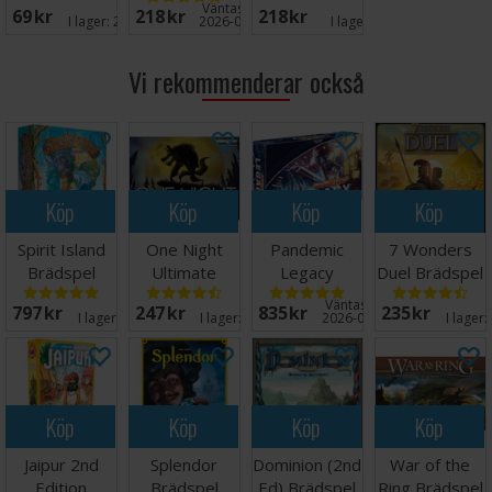
hittar du
här
(69 kort).
Väntas in:
69 SEK
218 SEK
218 SEK
I lager:
20+
2026-09-30
I lager:
3
Vi rekommenderar också
Köp
Köp
Köp
Köp
Spirit Island
One Night
Pandemic
7 Wonders
Brädspel
Ultimate
Legacy
Duel Brädspel
Werewolf
Season 1 Blue
- Svensk
Väntas in:
797 SEK
247 SEK
835 SEK
235 SEK
Brädspel
Brädspel
I lager:
20+
I lager:
20+
2026-08-26
I lager:
Köp
Köp
Köp
Köp
Jaipur 2nd
Splendor
Dominion (2nd
War of the
Edition
Brädspel
Ed) Brädspel
Ring Brädspel