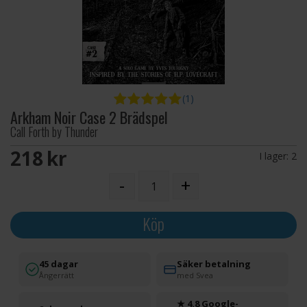
(1)
Arkham Noir Case 2 Brädspel
Call Forth by Thunder
218 SEK
I lager:
2
-
+
Köp
45 dagar
Säker betalning
Ångerrätt
med Svea
★ 4.8 Google-