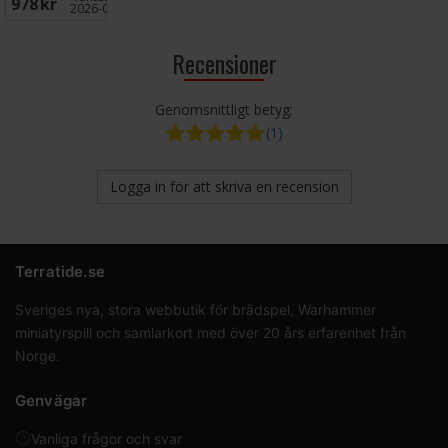
978 SEK
Brädspel
2026-09-30
Recensioner
Genomsnittligt betyg:
(1)
Logga in för att skriva en recension
Terratide.se
Sveriges nya, stora webbutik för brädspel, Warhammer
miniatyrspill och samlarkort med över 20 års erfarenhet från
Norge.
Genvägar
Vanliga frågor och svar