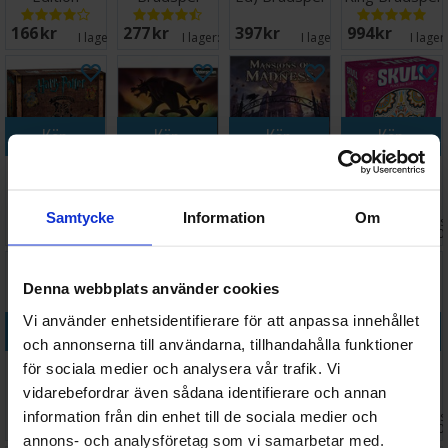
Brädspel
166 SEK
277 SEK
397 SEK
994 SEK
I lager:
1
I lager:
20+
I lager:
1
I lager
Köp
Köp
Köp
Köp
Harry Potter
One Night
Mansions of
Skull Kortspel
Hogwarts
Ultimate
Madness 2nd
Battle
Werewolf
Edition
Samtycke
Information
Om
Väntas 
698 SEK
247 SEK
994 SEK
135 SEK
Brädspel
Daybreak Exp
I lager:
5
I lager:
5
I lager:
8
2026-0
Denna webbplats använder cookies
Vi använder enhetsidentifierare för att anpassa innehållet
Köp
Köp
Köp
Köp
och annonserna till användarna, tillhandahålla funktioner
Eldritch
Dead of
Gloomhaven
Avalon The
för sociala medier och analysera vår trafik. Vi
Horror
Winter The
2nd Edition
Resistance
vidarebefordrar även sådana identifierare och annan
Brädspel
Long Night
Brädspel
Kortspel
information från din enhet till de sociala medier och
Väntas in:
Väntas 
608 SEK
678 SEK
1 687 SEK
228 SEK
Brädspel
I lager:
6
2026-09-30
I lager:
6
2026-0
annons- och analysföretag som vi samarbetar med.