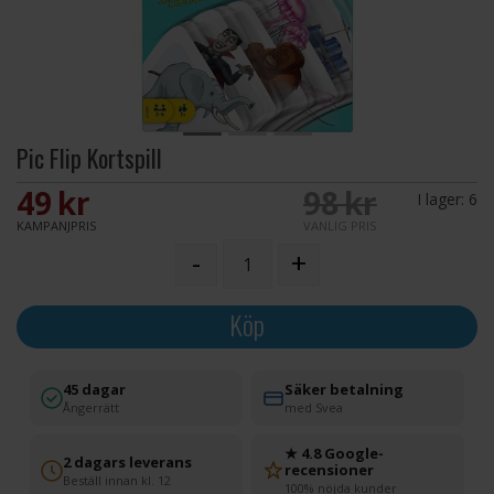
Pic Flip Kortspill
49 SEK
98 SEK
I lager:
6
KAMPANJPRIS
VANLIG PRIS
-
+
Köp
45 dagar
Säker betalning
Ångerrätt
med Svea
★ 4.8 Google-
2 dagars leverans
recensioner
Beställ innan kl. 12
100% nöjda kunder