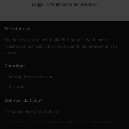
Logga in för att skriva en recension
Terratide.se
Sveriges nya, stora webbutik för brädspel, Warhammer
miniatyrspill och samlarkort med över 20 års erfarenhet från
Norge.
Genvägar
Vanliga frågor och svar
Min sida
Behöver du hjälp?
kundservice@terratide.se
E-postmeddelanden kommer att besvaras senast nästa arbetsdag.