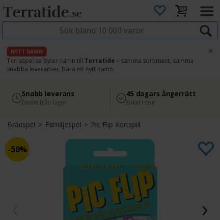
×
NYTT NAMN
Terraspel.se byter namn till
Terratide
– samma sortiment, samma
snabba leveranser, bara ett nytt namn.
4.8
Säker betalning
Snabb leverans
45 dagars ångerrätt
Läs omdömen på Google
med Svea
Direkt från lager
Enkel retur
Brädspel
>
Familjespel
>
Pic Flip Kortspill
50%