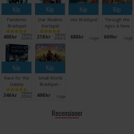
Köp
Köp
Köp
Köp
Pandemic
Star Realms
Inis Brädspel
Through the
Brädspel
Kortspel
Ages A New
Story
Väntas in:
Väntas in:
498 SEK
218 SEK
688 SEK
669 SEK
Brädspel
2026-08-15
2026-09-30
I lager:
13
I lage
Köp
Köp
Race for the
Small World
Galaxy
Brädspel -
Brädspel
Engelsk
Väntas in:
346 SEK
498 SEK
2026-09-30
I lager:
3
Recensioner