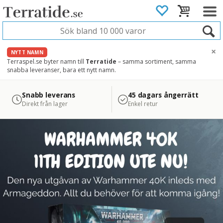
×
NYTT NAMN
Terraspel.se byter namn till
Terratide
– samma sortiment, samma
snabba leveranser, bara ett nytt namn.
4.8
Säker betalning
Snabb leverans
45 dagars ångerrätt
Läs omdömen på Google
med Svea
Direkt från lager
Enkel retur