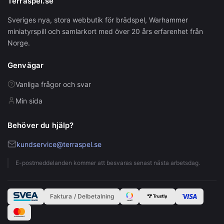
Terraspel.se
Sveriges nya, stora webbutik för brädspel, Warhammer
miniatyrspill och samlarkort med över 20 års erfarenhet från
Norge.
Genvägar
Vanliga frågor och svar
Min sida
Behöver du hjälp?
kundservice@terraspel.se
E-postmeddelanden kommer att besvaras senast nästa arbetsdag.
Faktura / Delbetalning