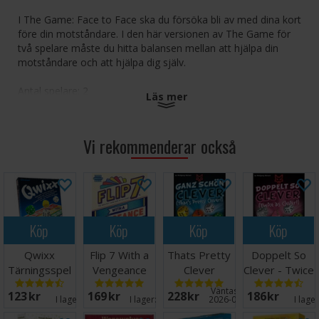
I The Game: Face to Face ska du försöka bli av med dina kort
före din motståndare. I den här versionen av The Game för
två spelare måste du hitta balansen mellan att hjälpa din
motståndare och att hjälpa dig själv.
Antal spelare: 2
Läs mer
Ålder: 8+
Speltid: 20 minuter
Språk: Engelska
Vi rekommenderar också
Köp
Köp
Köp
Köp
Qwixx
Flip 7 With a
Thats Pretty
Doppelt So
Tärningsspel
Vengeance
Clever
Clever - Twice
Kortspel
Tärningsspel
as Clever
Väntas in:
123 SEK
169 SEK
228 SEK
186 SEK
I lager:
8
I lager:
20+
2026-09-30
I lage