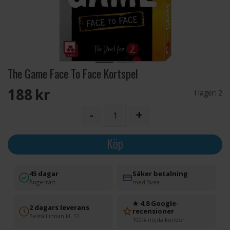
The Game Face To Face Kortspel
188 SEK
I lager:
2
-
+
Köp
45 dagar
Säker betalning
Ångerrätt
med Svea
★ 4.8 Google-
2 dagars leverans
recensioner
Beställ innan kl. 12
100% nöjda kunder