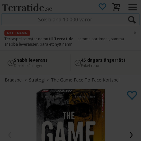
×
NYTT NAMN
Terraspel.se byter namn till
Terratide
– samma sortiment, samma
snabba leveranser, bara ett nytt namn.
4.8
Säker betalning
Snabb leverans
45 dagars ångerrätt
Läs omdömen på Google
med Svea
Direkt från lager
Enkel retur
Brädspel
>
Strategi
>
The Game Face To Face Kortspel