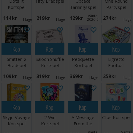
Dots It
Fifty Brädspel
Upcake
One Round
Kortspel
Tärningsspel
Partyspel
Väntas in:
114 SEK
219 SEK
129 SEK
274 SEK
I lager:
3
I lager:
2
2026-08-15
I lage
Köp
Köp
Köp
Köp
Smitten 2
Saloon Shuffle
Petiquette
Ligretto
Brädspel
Kortspel
Kortspel
Football
Kortspel
109 SEK
319 SEK
369 SEK
259 SEK
I lager:
2
I lager:
1
I lager:
2
I lage
Köp
Köp
Köp
Köp
Skyjo Voyage
2 Win
A Message
Clips Kortspel
Kortspel
Kortspel
From the
Stars
Väntas in:
Väntas 