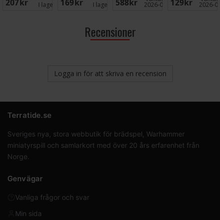
207 SEK
169 SEK
588 SEK
129 SEK
Brädspel
I lager:
3
I lager:
3
2026-08-11
2026-0
Recensioner
Logga in för att skriva en recension
Terratide.se
Sveriges nya, stora webbutik för brädspel, Warhammer
miniatyrspill och samlarkort med över 20 års erfarenhet från
Norge.
Genvägar
Vanliga frågor och svar
Min sida