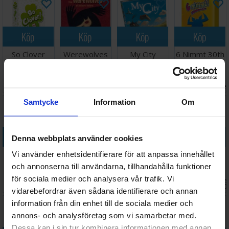
Köp
Köp
Köp
Köp
So Clover
Werewolves
My City
6 Nimmt 30th
Brädspel
of Millers
Brädspel
Anniversary
Hollow
Ed Kortspel
Väntas in:
Väntas in:
253 SEK
98 SEK
368 SEK
285 SEK
Brädspel
I lager:
3
2026-09-15
2026-09-30
I lage
Samtycke
Information
Om
Köp
Köp
Köp
Köp
Denna webbplats använder cookies
The Brain
Bomb
The Two
Fantasy
Vi använder enhetsidentifierare för att anpassa innehållet
Kortspel
Busters
Towers Trick-
Realms Greek
och annonserna till användarna, tillhandahålla funktioner
Brädspel
Taking Game
Legends
för sociala medier och analysera vår trafik. Vi
Väntas in:
Väntas in:
Väntas 
178 SEK
448 SEK
278 SEK
268 SEK
Kortspel
2026-08-27
I lager:
1
2026-09-30
2026-0
vidarebefordrar även sådana identifierare och annan
information från din enhet till de sociala medier och
30%
annons- och analysföretag som vi samarbetar med.
Dessa kan i sin tur kombinera informationen med annan