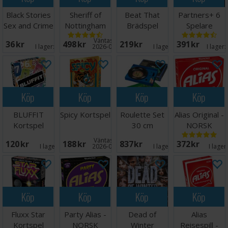
Black Stories
Sheriff of
Beat That
Partners+ 6
Sex and Crime
Nottingham
Brädspel
Spelare
Kortspill
2nd Ed
Brädspel
Väntas in:
36 SEK
498 SEK
219 SEK
391 SEK
Brädspel
I lager:
5
2026-09-30
I lager:
3
I lager:
Köp
Köp
Köp
Köp
BLUFFIT
Spicy Kortspel
Roulette Set
Alias Original -
Kortspel
30 cm
NORSK
Väntas in:
120 SEK
188 SEK
837 SEK
372 SEK
I lager:
1
2026-09-30
I lager:
4
I lager
Köp
Köp
Köp
Köp
Fluxx Star
Party Alias -
Dead of
Alias
Kortspel
NORSK
Winter
Reisespill -