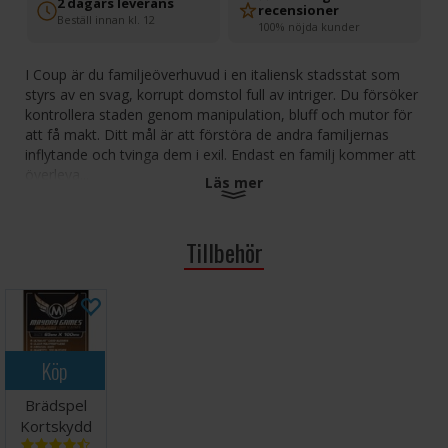
2 dagars leverans
recensioner
Beställ innan kl. 12
100% nöjda kunder
I Coup är du familjeöverhuvud i en italiensk stadsstat som
styrs av en svag, korrupt domstol full av intriger. Du försöker
kontrollera staden genom manipulation, bluff och mutor för
att få makt. Ditt mål är att förstöra de andra familjernas
inflytande och tvinga dem i exil. Endast en familj kommer att
överleva...
Läs mer
Inkluderar expansionspaketet Reformation.
Tillbehör
Spelare: 2-6
Ålder:10+
Speltid: 15 min
Språk: Svenska
Tips och råd: Vi rekommenderar kortskydd för att öka
Köp
livslängden på korten i detta spel. Lämpliga kortskydd
hittar du
här
(15 kort).
Brädspel
Kortskydd
100st