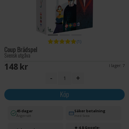
(1)
Coup Brädspel
Svensk utgåva
148 SEK
I lager:
7
-
+
Köp
45 dagar
Säker betalning
Ångerrätt
med Svea
★ 4.8 Google-