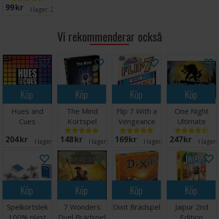
99 SEK
65x100mm
I lager:
20+
Vi rekommenderar också
Köp
Köp
Köp
Köp
Hues and
The Mind
Flip 7 With a
One Night
Cues
Kortspel
Vengeance
Ultimate
Brädspel -
Kortspel
Werewolf
204 SEK
148 SEK
169 SEK
247 SEK
Svensk
Brädspel
I lager:
20+
I lager:
20+
I lager:
20+
I lager:
Köp
Köp
Köp
Köp
Spelkortslek
7 Wonders
Dixit Brädspel
Jaipur 2nd
100% plast
Duel Brädspel
Edition