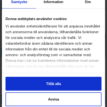
Samtycke
Information
Om
Köp
Köp
Köp
Köp
Codenames
Hanabi
Codenames
Copag Kortlek
Denna webbplats använder cookies
Pictures
Brädspel
Ordspel
Pokersize
Kortspel -
Röd 100%
Väntas in:
Vi använder enhetsidentifierare för att anpassa innehållet
224 SEK
178 SEK
188 SEK
104 SEK
ENGELSK
plast
I lager:
9
2026-08-31
I lager:
10
I lage
och annonserna till användarna, tillhandahålla funktioner
för sociala medier och analysera vår trafik. Vi
vidarebefordrar även sådana identifierare och annan
information från din enhet till de sociala medier och
Köp
Köp
Köp
Köp
annons- och analysföretag som vi samarbetar med.
Oogachakka -
Black Stories
Twilight
Cosmic
Dessa kan i sin tur kombinera informationen med annan
SVENSK
Shit Happens
Imperium 4th
Encounter
information som du har tillhandahållit eller som de har
Kortspill
Edition
42nd
samlat in när du har använt deras tjänster.
Väntas in:
229 SEK
36 SEK
1 526 SEK
764 SEK
Brädspel
Anniversery
I lager:
14
I lager:
20+
2026-12-31
I lager
Ed.
Tillåt alla
Köp
Köp
Köp
Köp
Avvisa