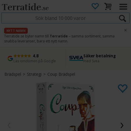
×
NYTT NAMN
Terratide.se byter namn till
Terratide
– samma sortiment, samma
snabba leveranser, bara ett nytt namn.
4.8
Säker betalning
Snabb leverans
45 dagars ångerrätt
Läs omdömen på Google
med Svea
Direkt från lager
Enkel retur
Brädspel
>
Strategi
>
Coup Brädspel