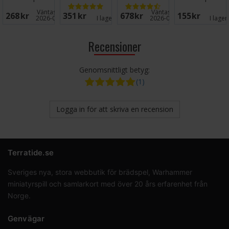
Brädspel
NORSK
Väntas in:
Väntas in:
268 SEK
351 SEK
678 SEK
155 SEK
2026-09-30
I lager:
3
2026-09-30
I lager
Recensioner
Genomsnittligt betyg:
(1)
Logga in för att skriva en recension
Terratide.se
Sveriges nya, stora webbutik för brädspel, Warhammer
miniatyrspill och samlarkort med över 20 års erfarenhet från
Norge.
Genvägar