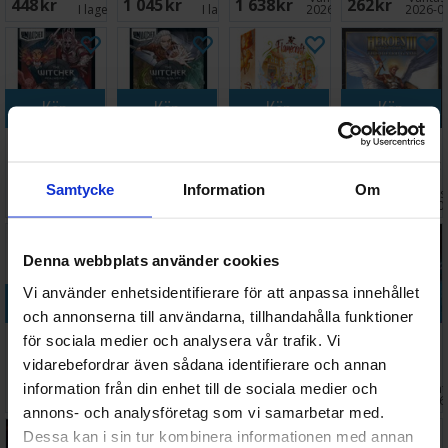
448 SEK
1 045 SEK
1 638 SEK
262 SEK
Kortspel
I lager:
9
I lager:
3
2026-08-24
2026-0
Köp
Köp
Köp
Köp
Unmatched
Unmatched
Flamecraft
Heroes of
The Witcher
The Witcher
Brädspel
Might & Magic
Realms Falls
Steel & Silver
III Brädspel
Samtycke
Information
Om
Väntas in:
Väntas in:
Väntas 
448 SEK
448 SEK
468 SEK
794 SEK
2026-08-15
I lager:
2
2026-09-30
2026-0
Denna webbplats använder cookies
Vi använder enhetsidentifierare för att anpassa innehållet
Köp
Köp
Köp
Köp
och annonserna till användarna, tillhandahålla funktioner
Clash of
Unfathomable
Dungeon
The Breach
för sociala medier och analysera vår trafik. Vi
Cultures
Brädspel
Legends
Brädspel
vidarebefordrar även sådana identifierare och annan
Monum. Ed
Brädspel
information från din enhet till de sociala medier och
Väntas in:
Vänta
1 598 SEK
878 SEK
548 SEK
1 494 SEK
Brädspel
2026-09-30
I lager:
5
I lager:
5
2026
annons- och analysföretag som vi samarbetar med.
Dessa kan i sin tur kombinera informationen med annan