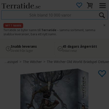
×
NYTT NAMN
Terratide.se byter namn till
Terratide
– samma sortiment, samma
snabba leveranser, bara ett nytt namn.
4.8
Säker betalning
Snabb leverans
45 dagars ångerrätt
Läs omdömen på Google
med Svea
Direkt från lager
Enkel retur
>
Fantasispel
>
The Witcher
>
The Witcher Old World Brädspel Deluxe