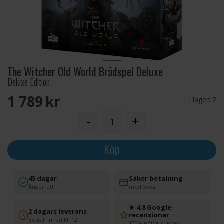
The Witcher Old World Brädspel Deluxe
Deluxe Edition
1 789 SEK
I lager:
2
-
+
Köp
45 dagar
Säker betalning
Ångerrätt
med Svea
★ 4.8 Google-
2 dagars leverans
recensioner
Beställ innan kl. 12
100% nöjda kunder