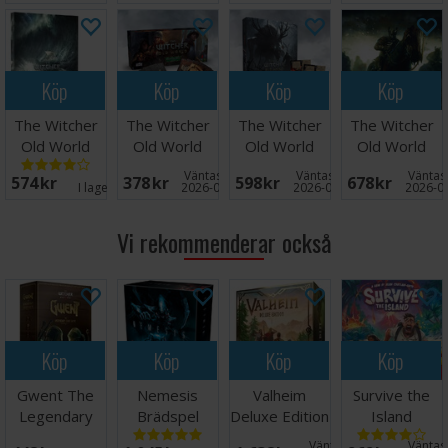
Antal spelare: 1-5
Ålder: 14+
Speltid: 90-150 minuter
Köp
Köp
Köp
Köp
Språk: Engelska
The Witcher
The Witcher
The Witcher
The Witcher
Old World
Old World
Old World
Old World
Skellinge Exp
Adventure
Monster Trail
Wild Hunt Exp
Väntas in:
Väntas in:
Väntas 
574 SEK
378 SEK
598 SEK
678 SEK
Pack
Exp
I lager:
1
2026-09-30
2026-09-30
2026-0
Vi rekommenderar också
Köp
Köp
Köp
Köp
Gwent The
Nemesis
Valheim
Survive the
Legendary
Brädspel
Deluxe Edition
Island
Card Game
Brädspel
Brädspel
Väntas in:
Väntas 