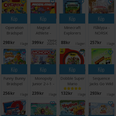
Köp
Köp
Köp
Köp
Operation
Magical
Minecraft
Flåklypa -
Brädspel
Athlete -
Explorers
NORSK
NORSK
Kortspel
Väntas in:
298 SEK
399 SEK
88 SEK
257 SEK
I lager:
4
2026-09-30
I lager:
3
I lage
Köp
Köp
Köp
Köp
Funny Bunny
Monopoly
Dobble Super
Sequence
Brädspel
Junior 2-i-1 -
Mario
Jacks Go Wild
NORSK
Brädspel
Brädspel
256 SEK
239 SEK
132 SEK
293 SEK
I lager:
9
I lager:
4
I lager:
6
I lage