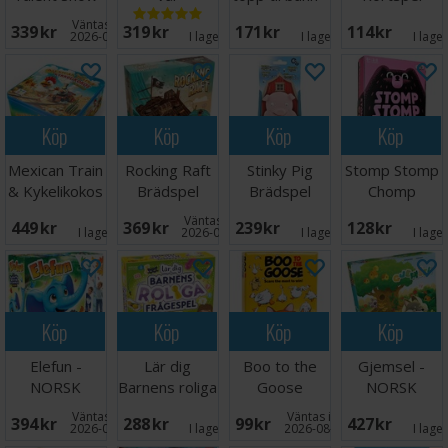
Kortspel
fantastiske
NORSK
Väntas in:
339 SEK
319 SEK
171 SEK
114 SEK
kropp
2026-09-30
I lager:
4
I lager:
6
I lage
Köp
Köp
Köp
Köp
Mexican Train
Rocking Raft
Stinky Pig
Stomp Stomp
& Kykelikokos
Brädspel
Brädspel
Chomp
- NORSK
Brädspel
Väntas in:
449 SEK
369 SEK
239 SEK
128 SEK
I lager:
4
2026-09-30
I lager:
1
I lage
Köp
Köp
Köp
Köp
Elefun -
Lär dig
Boo to the
Gjemsel -
NORSK
Barnens roliga
Goose
NORSK
frågespel
Kortspel
Väntas in:
Väntas in:
394 SEK
288 SEK
99 SEK
427 SEK
2026-09-30
I lager:
1
2026-08-15
I lage