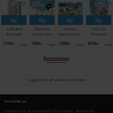
Köp
Köp
Köp
Köp
Soda Jerk
Bockarna
Bamse
Orcs Up
Kortspel
Bruse Hitta
Sjörövarspelet
Brädspel
Trollet
Brädspel
129 SEK
198 SEK
298 SEK
419 SEK
Brädspel
I lager:
1
I lager:
7
I lager:
5
I lage
Recensioner
Logga in för att skriva en recension
Terratide.se
Sveriges nya, stora webbutik för brädspel, Warhammer