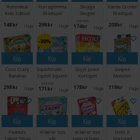
Rummikub
Kurragömma
Skojiga
Vända Grodor
Kids Edition
Brädspel
Skogen
Brädspel
Brädspel
Brädspel
248 SEK
148 SEK
298 SEK
208 SEK
174 SEK
I lager:
2
I lager:
1
I lage
I lager:
4
30%
Köp
Köp
Köp
Köp
Coco Crazy
Squishmallows
Skyjo Junior
Swipee
Bananas
Squish Squash
Kortspel
Monster
Brädspel
Brettspill
Edition
244 SEK
298 SEK
178 SEK
119 SEK
171 SEK
Kortspel
I lager:
3
I lager:
1
I lage
I lager:
5
Köp
Köp
Köp
Köp
Peanuts
Vi lærer oss
Vi lærer oss
Dots It
Talent Show
vår
topp til bunn -
Kortspel