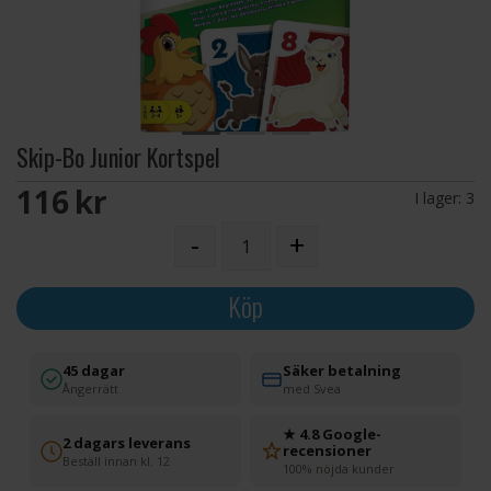
Skip-Bo Junior Kortspel
116 SEK
I lager:
3
-
+
Köp
45 dagar
Säker betalning
Ångerrätt
med Svea
★ 4.8 Google-
2 dagars leverans
recensioner
Beställ innan kl. 12
100% nöjda kunder