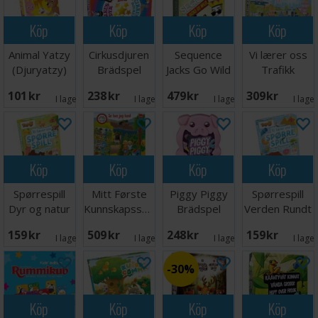
Köp
Köp
Köp
Köp
Animal Yatzy
Cirkusdjuren
Sequence
Vi lærer oss
(Djuryatzy)
Brädspel
Jacks Go Wild
Trafikk
- NORSK
Lærespill
101 SEK
238 SEK
479 SEK
309 SEK
I lager:
5
I lager:
5
I lager:
5
I lage
Köp
Köp
Köp
Köp
Spørrespill
Mitt Første
Piggy Piggy
Spørrespill
Dyr og natur
Kunnskapsspill
Brädspel
Verden Rundt
Lærespill
Brädspel
Lærespill
159 SEK
509 SEK
248 SEK
159 SEK
I lager:
3
I lager:
1
I lager:
6
I lage
30%
Köp
Köp
Köp
Köp