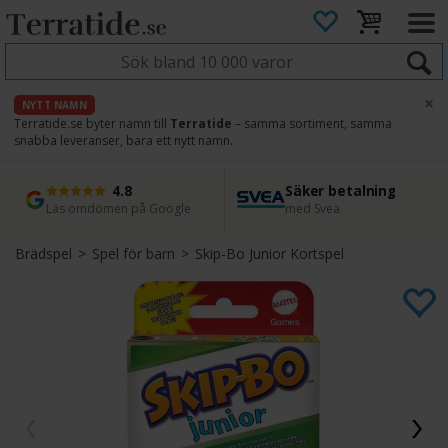
×
NYTT NAMN
Terratide.se byter namn till
Terratide
– samma sortiment, samma
snabba leveranser, bara ett nytt namn.
4.8
Säker betalning
Snabb leverans
45 dagars ångerrätt
Läs omdömen på Google
med Svea
Direkt från lager
Enkel retur
Brädspel
>
Spel för barn
>
Skip-Bo Junior Kortspel