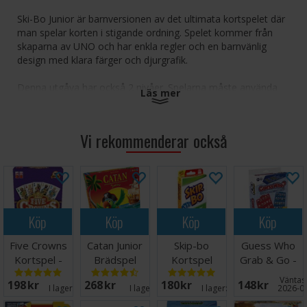
Ski-Bo Junior är barnversionen av det ultimata kortspelet där
man spelar korten i stigande ordning. Spelet kommer från
skaparna av UNO och har enkla regler och en barnvänlig
design med klara färger och djurgrafik.
Denna utgåva har också 2 nivåer. Spelarna måste använda
Läs mer
både skicklighet och strategi för att skapa staplar med 1 till
10 kort i stigande ordning, och den första spelaren som
använder alla kort i sin stapel vinner. I den andra spelnivån
Vi rekommenderar också
finns också högar med kort som ska kastas, så att barnen
kan utmana sig själva samtidigt som de utvecklar sin
spelskicklighet.
Spelet är en utmärkt present till barn från 5 år och uppåt som
gillar kortspel.
Köp
Köp
Köp
Köp
Antal spelare: 2-4
Five Crowns
Catan Junior
Skip-bo
Guess Who
Ålder: 5+
Kortspel -
Brädspel
Kortspel
Grab & Go -
Speltid: 15 minuter
2025
Reseutgåva
Språk: Engelska
Väntas 
198 SEK
268 SEK
180 SEK
148 SEK
I lager:
20+
I lager:
8
I lager:
20+
2026-0