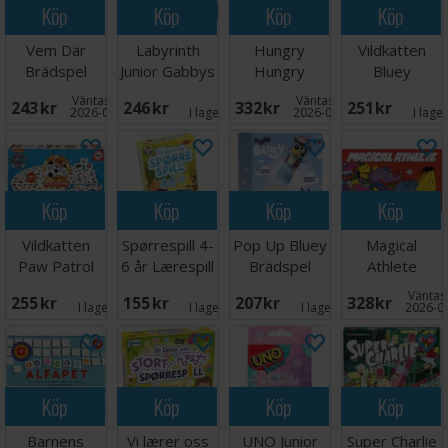
Köp
Köp
Köp
Köp
Vem Där
Labyrinth
Hungry
Vildkatten
Brädspel
Junior Gabbys
Hungry
Bluey
Dollhouse
Hippos
Brädspel
Väntas in:
Väntas in:
243 SEK
246 SEK
332 SEK
251 SEK
Brädspel
2026-08-15
I lager:
2
2026-08-27
I lage
Köp
Köp
Köp
Köp
Vildkatten
Spørrespill 4-
Pop Up Bluey
Magical
Paw Patrol
6 år Lærespill
Brädspel
Athlete
Brädspel
Brädspel
Väntas 
255 SEK
155 SEK
207 SEK
328 SEK
I lager:
5
I lager:
1
I lager:
3
2026-0
Köp
Köp
Köp
Köp
Barnens
Vi lærer oss
UNO Junior
Super Charlie