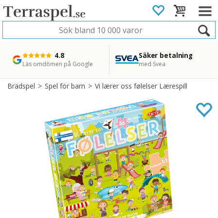
4.8
Säker betalning
Snabb leverans
45 dagars ångerrätt
Läs omdömen på Google
med Svea
Direkt från lager
Enkel retur
Brädspel
>
Spel för barn
>
Vi lærer oss følelser Lærespill