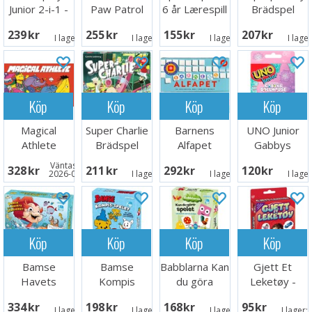
Junior 2-i-1 -
Paw Patrol
6 år Lærespill
Brädspel
NORSK
Brädspel
239 SEK
255 SEK
155 SEK
207 SEK
I lager:
5
I lager:
5
I lager:
1
I lage
Köp
Köp
Köp
Köp
Magical
Super Charlie
Barnens
UNO Junior
Athlete
Brädspel
Alfapet
Gabbys
Brädspel
Brädspel
Dollhouse
Väntas in:
328 SEK
211 SEK
292 SEK
120 SEK
Kortspel
2026-09-30
I lager:
5
I lager:
4
I lage
Köp
Köp
Köp
Köp
Bamse
Bamse
Babblarna Kan
Gjett Et
Havets
Kompis
du göra
Leketøy -
Hemlighet
spelet
spelet
NORSK
334 SEK
198 SEK
168 SEK
95 SEK
Brädspel
Brädspel
Brädspel
I lager:
5
I lager:
5
I lager:
5
I lager: