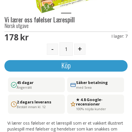
Vi lærer oss følelser Lærespill
Norsk utgave
178 SEK
I lager:
7
-
+
Köp
45 dagar
Säker betalning
Ångerrätt
med Svea
★ 4.8 Google-
2 dagars leverans
recensioner
Beställ innan kl. 12
100% nöjda kunder
Vi lærer oss følelser er et lærespill som er et vakkert illustrert
puslespill med følelser og hendelser som kan snakkes om