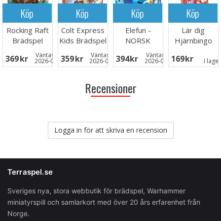
Köp
Köp
Köp
Köp
Rocking Raft
Colt Express
Elefun -
Lär dig
Brädspel
Kids Brädspel
NORSK
Hjärnbingo
Väntas in:
Väntas in:
Väntas in:
369 SEK
359 SEK
394 SEK
169 SEK
2026-09-30
2026-09-30
2026-09-30
I lage
Recensioner
Logga in för att skriva en recension
Terraspel.se
Sveriges nya, stora webbutik för brädspel, Warhammer
miniatyrspill och samlarkort med över 20 års erfarenhet från
Norge.