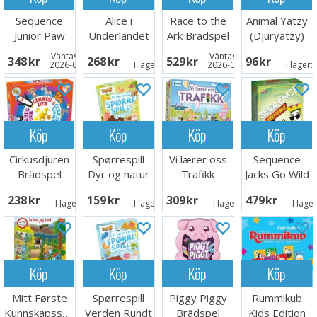
Sequence
Alice i
Race to the
Animal Yatzy
Junior Paw
Underlandet
Ark Brädspel
(Djuryatzy)
Patrol
Brädspel
Väntas in:
Väntas in:
348 SEK
268 SEK
529 SEK
96 SEK
Brädspel
2026-08-15
I lager:
2
2026-09-30
I lager:
Köp
Köp
Köp
Köp
Cirkusdjuren
Spørrespill
Vi lærer oss
Sequence
Brädspel
Dyr og natur
Trafikk
Jacks Go Wild
Lærespill
Lærespill
- NORSK
238 SEK
159 SEK
309 SEK
479 SEK
I lager:
5
I lager:
3
I lager:
5
I lage
Köp
Köp
Köp
Köp
Mitt Første
Spørrespill
Piggy Piggy
Rummikub
Kunnskapsspill
Verden Rundt
Brädspel
Kids Edition