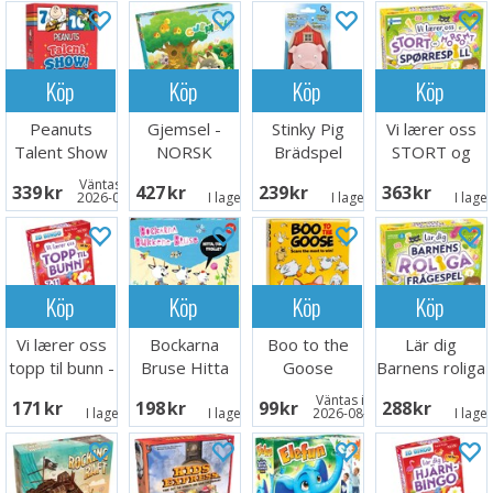
Köp
Köp
Köp
Köp
Peanuts
Gjemsel -
Stinky Pig
Vi lærer oss
Talent Show
NORSK
Brädspel
STORT og
Kortspel
morsomt -
Väntas in:
339 SEK
427 SEK
239 SEK
363 SEK
NORSK
2026-09-30
I lager:
2
I lager:
1
I lage
Köp
Köp
Köp
Köp
Vi lærer oss
Bockarna
Boo to the
Lär dig
topp til bunn -
Bruse Hitta
Goose
Barnens roliga
NORSK
Trollet
Kortspel
frågespel
Väntas in:
171 SEK
198 SEK
99 SEK
288 SEK
Brädspel
I lager:
6
I lager:
7
2026-08-15
I lage