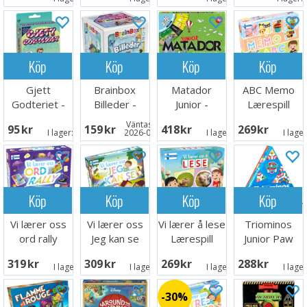
Köp
Köp
Köp
Köp
Gjett
Brainbox
Matador
ABC Memo
Godteriet -
Billeder -
Junior -
Lærespill
NORSK
DANSK
DANSK
Väntas in:
95 SEK
159 SEK
418 SEK
269 SEK
I lager:
9
2026-08-15
I lager:
5
I lage
Köp
Köp
Köp
Köp
Vi lærer oss
Vi lærer oss
Vi lærer å lese
Triominos
ord rally
Jeg kan se
Lærespill
Junior Paw
Lærespill
Lærespill
Patrol
319 SEK
309 SEK
269 SEK
288 SEK
Brädspel
I lager:
1
I lager:
6
I lager:
1
I lage
30%