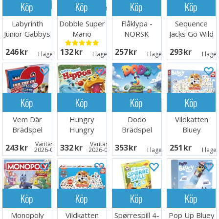
Köp
Köp
Köp
Köp
Labyrinth
Dobble Super
Flåklypa -
Sequence
Junior Gabbys
Mario
NORSK
Jacks Go Wild
Dollhouse
Brädspel
Brädspel
246 SEK
132 SEK
257 SEK
293 SEK
I lager:
2
I lager:
6
I lager:
8
I lage
Köp
Köp
Köp
Köp
Vem Där
Hungry
Dodo
Vildkatten
Brädspel
Hungry
Brädspel
Bluey
Hippos
Brädspel
Väntas in:
Väntas in:
243 SEK
332 SEK
353 SEK
251 SEK
Brädspel
2026-08-15
2026-08-26
I lager:
1
I lage
Köp
Köp
Köp
Köp
Monopoly
Vildkatten
Spørrespill 4-
Pop Up Bluey