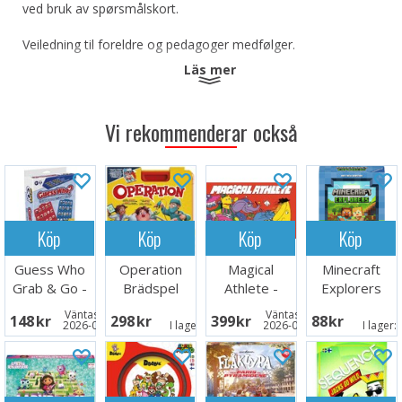
ved bruk av spørsmålskort.
Veiledning til foreldre og pedagoger medfølger.
Läs mer
Antall spillere: 1+
Alder: 5+ år
Spilletid: 10-15 minutter
Vi rekommenderar också
Språk: Norsk
Köp
Köp
Köp
Köp
Guess Who
Operation
Magical
Minecraft
Grab & Go -
Brädspel
Athlete -
Explorers
Reseutgåva
NORSK
Kortspel
Väntas in:
Väntas in:
148 SEK
298 SEK
399 SEK
88 SEK
2026-08-26
I lager:
5
2026-09-30
I lager: