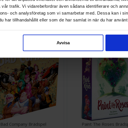
vår trafik. Vi vidarebefordrar även sådana identifierare och anna
nnons- och analysföretag som vi samarbetar med. Dessa kan i sin
Otters Kortspel
Triggle Brädspel
har tillhandahållit eller som de har samlat in när du har använt 
SEK
190 SEK
I lager:
3
Avvisa
Bad Company Brädspel
Paint The Roses Bräds