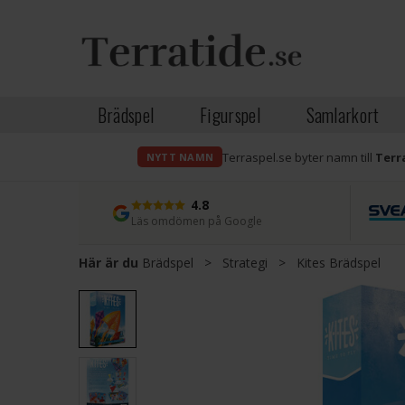
Brädspel
Figurspel
Samlarkort
Terraspel.se byter namn till
Terr
NYTT NAMN
4.8
Läs omdömen på Google
Här är du
Brädspel
>
Strategi
>
Kites Brädspel