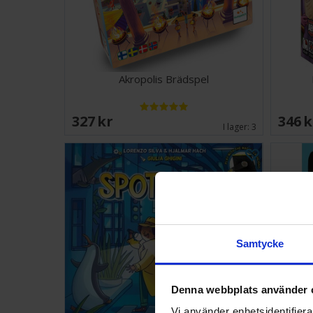
Akropolis Brädspel
327 SEK
346 
I lager:
3
Samtycke
Denna webbplats använder 
Vi använder enhetsidentifierar