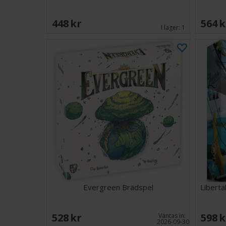
448 SEK
564 
I lager:
1
Evergreen Brädspel
Liberta
528 SEK
598 
Väntas in:
2026-09-30