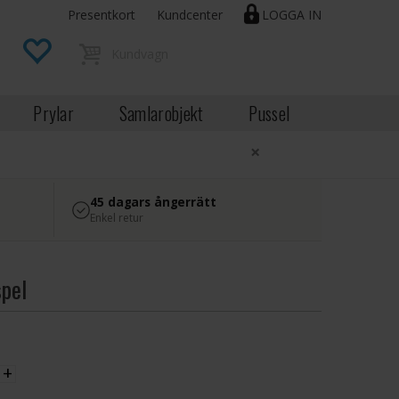
Presentkort
Kundcenter
LOGGA IN
Prylar
Samlarobjekt
Pussel
×
45 dagars ångerrätt
Enkel retur
spel
EK
+