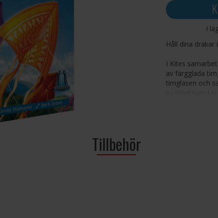
K
I la
Håll dina drakar 
I Kites samarbeta
av färgglada timg
timglasen och sa
av timglasen tar
drakspelet är ut
Antal spelare: 2-
Ålder: 10+
Tillbehör
Speltid: 10 minu
Språk: Engelska
Tips och råd: 
livslängden på 
kortskydd
här.