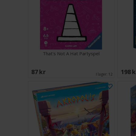
That's Not A Hat Partyspel
87 SEK
198 
I lager:
12