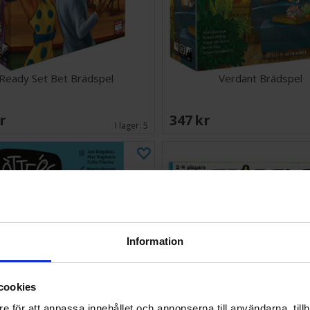
Ready Set Bet Brädspel
Verdant Brädspel
SEK
347 SEK
I lager:
5
Information
cookies
e för att anpassa innehållet och annonserna till användarna, tillh