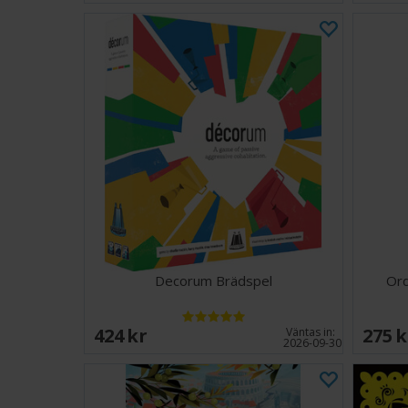
Decorum Brädspel
Ord
424 SEK
275 
Väntas in:
2026-09-30