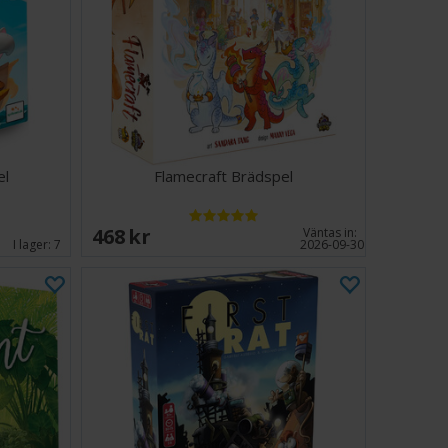
el
Flamecraft Brädspel
468 SEK
Väntas in:
I lager:
7
2026-09-30