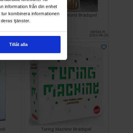
n information från din enhet
 tur kombinera informationen
Similo Jurassic World Brädspel
deras tjänster.
189 SEK
Väntas in:
I lager:
7
2026-08-26
Tillåt alla
pel
Turing Machine Brädspel