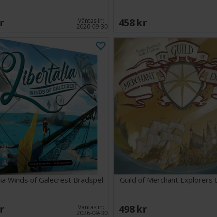
SEK
458 SEK
Väntas in:
2026-09-30
lia Winds of Galecrest Brädspel
Guild of Merchant Explorers 
SEK
498 SEK
Väntas in:
2026-09-30