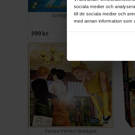
sociala medier och analysera 
till de sociala medier och a
Spotlight Brädspel
med annan information som du 
399 SEK
118 
I lager:
2
Picture Perfect Brädspel