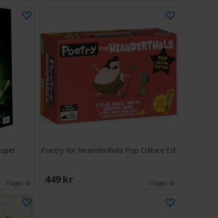
spel
Poetry for Neanderthals Pop Culture Ed.
449 SEK
I lager:
6
I lager:
6