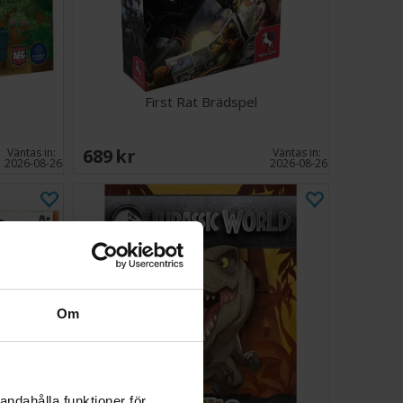
First Rat Brädspel
689 SEK
Väntas in:
Väntas in:
2026-08-26
2026-08-26
Om
andahålla funktioner för