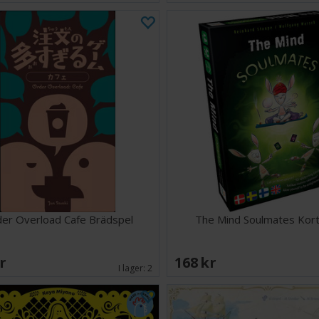
er Overload Cafe Brädspel
The Mind Soulmates Kort
SEK
168 SEK
I lager:
2