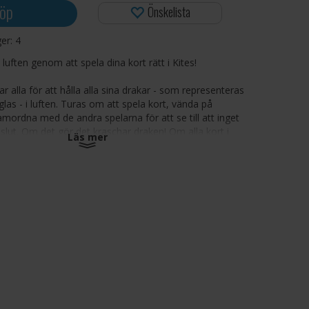
öp
Önskelista
ger:
4
i luften genom att spela dina kort rätt i Kites!
r alla för att hålla alla sina drakar - som representeras
las - i luften. Turas om att spela kort, vända på
mordna med de andra spelarna för att se till att inget
 slut. Om det gör det kraschar draken! Om alla kort i
Läs mer
spelade har du vunnit!
6
ter
Vi rekommenderar kortskydd för att öka
korten i det här spelet. Du hittar lämpliga
Spelet har 65 kort.