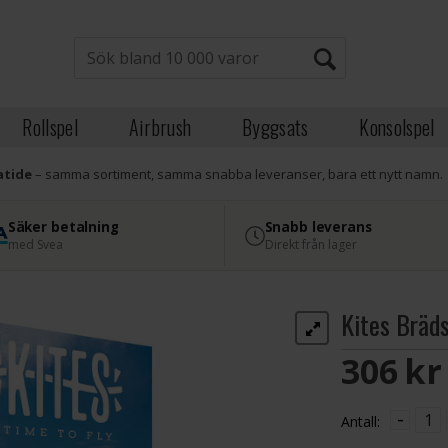
Rollspel
Airbrush
Byggsats
Konsolspel
atide
– samma sortiment, samma snabba leveranser, bara ett nytt namn.
Säker betalning
Snabb leverans
med Svea
Direkt från lager
Kites Bräd
306 S
-
Antall: