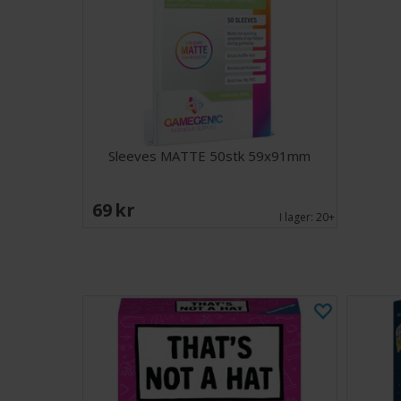
Sleeves MATTE 50stk 59x91mm
69 SEK
I lager:
20+