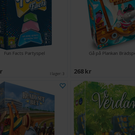
Fun Facts Partyspel
Gå på Plankan Brädsp
SEK
268 SEK
I lager:
3