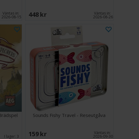
448 SEK
Väntas in:
Väntas in:
2026-08-15
2026-08-26
Brädspel
Sounds Fishy Travel - Reseutgåva
159 SEK
Väntas in:
I lager:
3
2026-09-30