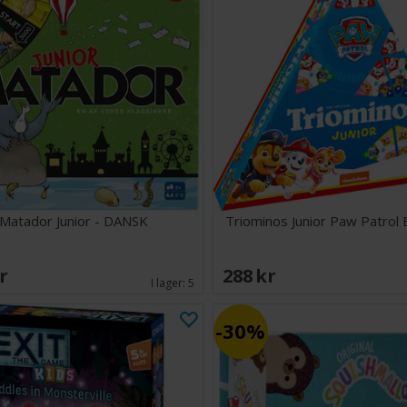
Matador Junior - DANSK
Triominos Junior Paw Patrol 
SEK
288 SEK
I lager:
5
30%