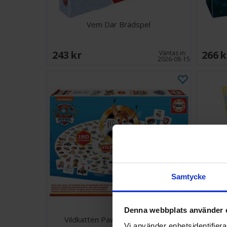
Vem Där Brädspel
243 SEK
266 
Väntas in:
2026-08-15
Samtycke
Denna webbplats använder 
Vildkatten Paw Patrol Brädspel
S
Vi använder enhetsidentifierar