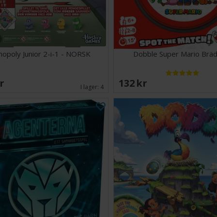
opoly Junior 2-i-1 - NORSK
Dobble Super Mario Bräd
SEK
132 SEK
I lager:
4