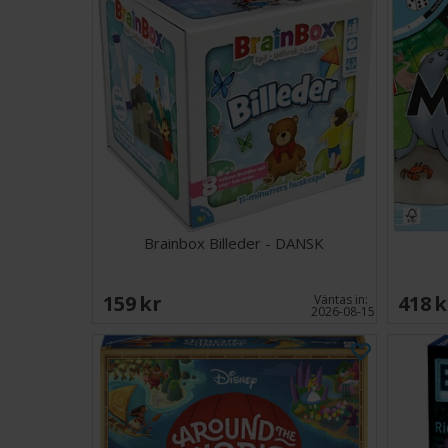
Brainbox Billeder - DANSK
159 SEK
418 
Väntas in:
2026-08-15