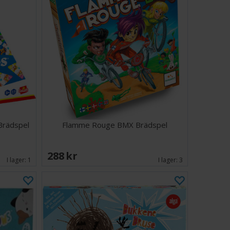
Brädspel
Flamme Rouge BMX Brädspel
288 SEK
I lager:
1
I lager:
3