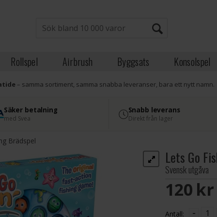
Rollspel
Airbrush
Byggsats
Konsolspel
atide
– samma sortiment, samma snabba leveranser, bara ett nytt namn.
Säker betalning
Snabb leverans
med Svea
Direkt från lager
ing Brädspel
Lets Go Fi
Svensk utgåva
120 S
-
Antall: