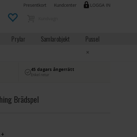
Presentkort
Kundcenter
LOGGA IN
Prylar
Samlarobjekt
Pussel
×
45 dagars ångerrätt
Enkel retur
shing Brädspel
EK
+