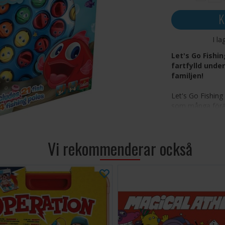
K
I la
Let's Go Fishi
fartfylld under
familjen!
Let's Go Fishing
som många föräl
runt medan fisk
måste vara snab
försvinner igen. 
Vi rekommenderar också
överraskande män
fylla sin fångst.
Snurrande 
stänger s
Spelarna 
möjligt in
Tränar fi