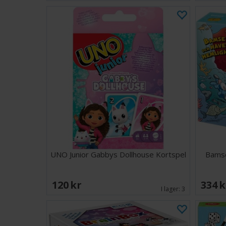
UNO Junior Gabbys Dollhouse Kortspel
Bamse
120 SEK
334 
I lager:
3