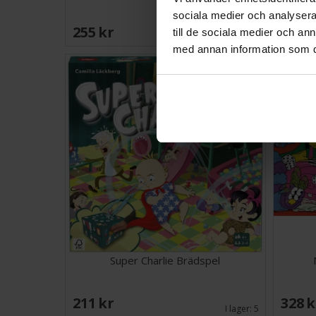
sociala medier och analysera 
255 SEK
155 
till de sociala medier och a
I lager:
5
med annan information som du 
Super Charlie Brädspel
211 SEK
328 
I lager:
5