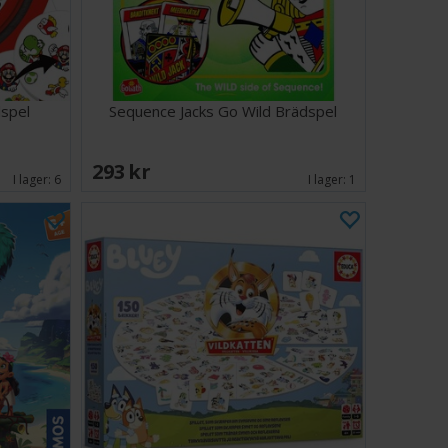
spel
Sequence Jacks Go Wild Brädspel
293 SEK
I lager:
6
I lager:
1