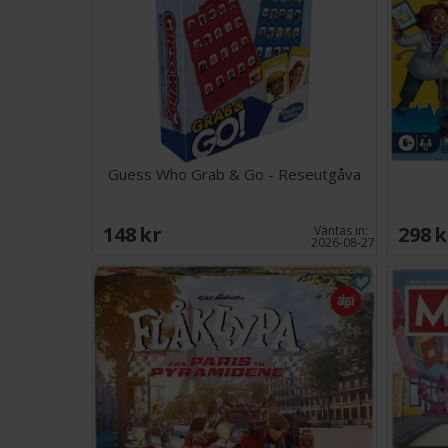
Guess Who Grab & Go - Reseutgåva
148 SEK
298 
Väntas in:
2026-08-27