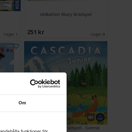
Vildkatten Bluey Brädspel
251 SEK
I lager:
1
I lager:
8
Om
el
Cascadia Junior Brädspel - Svensk
andahålla funktioner för