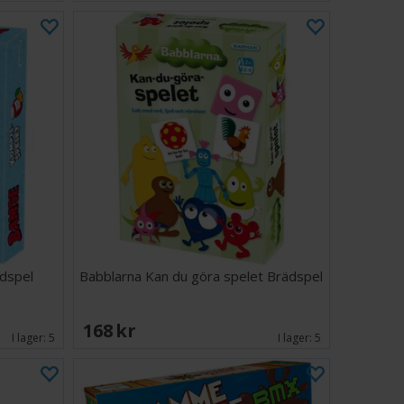
dspel
Babblarna Kan du göra spelet Brädspel
168 SEK
I lager:
5
I lager:
5