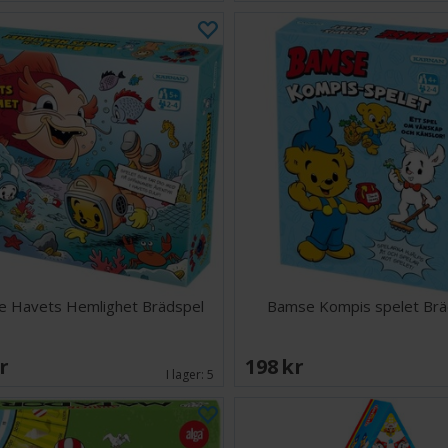
 Havets Hemlighet Brädspel
Bamse Kompis spelet Brä
SEK
198 SEK
I lager:
5