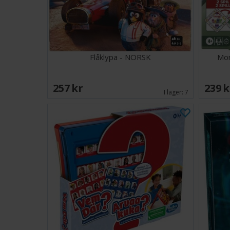
Flåklypa - NORSK
Mon
257 SEK
239 
I lager:
7