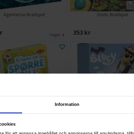
Agenterna Brädspel
Dodo Brädspel
SEK
353 SEK
I lager:
4
Information
cookies
pørrespill 4-6 år Lærespill
Pop Up Bluey Brädsp
e för att anpassa innehållet och annonserna till användarna, tillh