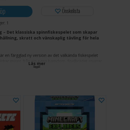
öp
Önskelista
ger:
1
ng – Det klassiska spinnfiskespelet som skapar
hållning, skratt och vänskaplig tävling för hela
 är en färgglad ny version av det välkända fiskespelet
drar minns från sin egen barndom. Spelbrädet snurrar
Läs mer
arna öppnar och stänger sina munnar, och spelarna
ba för att fånga dem med sina fiskespön innan de
Det är lätt att lära sig, snabbt att spela och erbjuder en
gd spänning när alla tävlar om att vara först med att
spelbräde i ständig rörelse där fiskarna öppnar och
ina munnar
använder fiskespön för att fånga så många fiskar som
nan de glider iväg
nmotorik, hand-öga-koordination och koncentration på