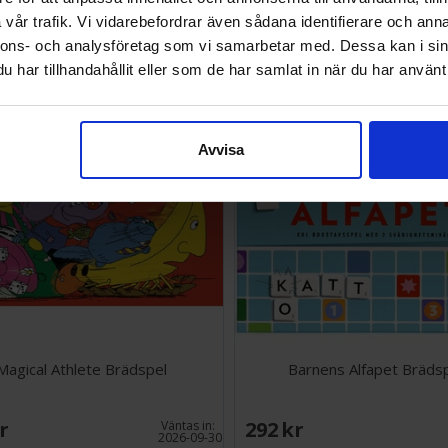
vår trafik. Vi vidarebefordrar även sådana identifierare och anna
SEK
207 SEK
nnons- och analysföretag som vi samarbetar med. Dessa kan i sin
I lager:
1
har tillhandahållit eller som de har samlat in när du har använt 
Avvisa
Magical Athlete Brädspel
Barnens Alfapet Bräds
SEK
292 SEK
Väntas in:
2026-09-30