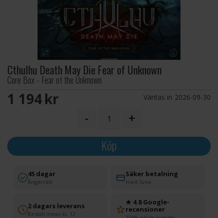
Cthulhu Death May Die Fear of Unknown
Core Box - Fear of the Unknown
1 194 SEK
Väntas in
2026-09-30
-
+
Köp
45 dagar
Säker betalning
Ångerrätt
med Svea
★ 4.8 Google-
2 dagars leverans
recensioner
Beställ innan kl. 12
100% nöjda kunder