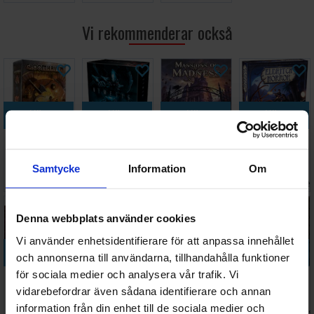
Ålder: 14+
Vi rekommenderar också
Speltid: 90-120 minuter
Språk: Engelska
Köp
Köp
Köp
Köp
Gloomhaven
Nemesis
Mansions of
Eldritch
Jaws of the
Brädspel
Madness 2nd
Horror
Lion Brädspel
Edition
Brädspel
Samtycke
Information
Om
498 SEK
1 045 SEK
994 SEK
608 SEK
I lager:
20+
I lager:
4
I lager:
8
I lage
Denna webbplats använder cookies
Vi använder enhetsidentifierare för att anpassa innehållet
Köp
Köp
Köp
Köp
och annonserna till användarna, tillhandahålla funktioner
för sociala medier och analysera vår trafik. Vi
Gloomhaven
Tiny Epic
Star Wars
Destinies
2nd Edition
Dungeons
Outer Rim
Brädspel
vidarebefordrar även sådana identifierare och annan
Brädspel
Adventures
Brädspel
information från din enhet till de sociala medier och
Väntas in:
Väntas in:
Väntas 