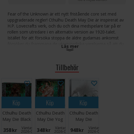
Fear of the Unknown är ett nytt fristående core set med
uppgraderade regler! Cthulhu Death May Die är inspirerat av
H.P. Lovecrafts verk, och du och dina medspelare tar på er
rollen som utredare i en alternativ version av 1920-talet.
Istället för att försöka stoppa de äldre gudarnas ankomst
försöker du frammana de utomjordiska varelserna så att du
Läs mer
kan sätta stopp för dem en gång för alla.
Alla spelare börjar spelet galna, och även om det långsiktiga
Tillbehör
målet är att skjuta Cthulhu i ansiktet, kommer du sannolikt
att röra till dina tärningsslag under spelets gång, och din
galenskap kommer att leda dig till att göra något fruktansvärt
- eller kanske fördelaktigt. Det är svårt att säga säkert.
Spelet har flera episoder, alla med en liknande struktur - två
Köp
Köp
Köp
akter (före och efter att du frammanar monstret). Om någon
av rollpersonerna dör innan monstret har frammanats tar
Cthulhu Death
Cthulhu Death
Cthulhu Death
spelet slut och du har förlorat; så snart Elder Gods finns på
May Die Black
May Die Yog
May Die
spelplanen och minst en av er lever har du en chans att vinna!
Goat Woods
Sothoth
Season 2
Väntas in:
Väntas in:
Väntas in:
358 SEK
348 SEK
948 SEK
Expansion
2026-09-30
2026-09-30
2026-09-30
Antal spelare: 1-5