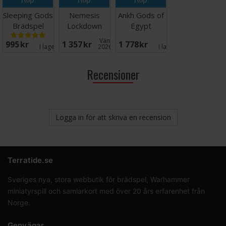
Sleeping Gods
Nemesis
Ankh Gods of
Brädspel
Lockdown
Egypt
Brädspel
Brädspel
Väntas in:
995 SEK
1 357 SEK
1 778 SEK
I lager:
6
2026-09-30
I lager:
1
Recensioner
Logga in för att skriva en recension
Terratide.se
Sveriges nya, stora webbutik för brädspel, Warhammer
miniatyrspill och samlarkort med över 20 års erfarenhet från
Norge.
Genvägar