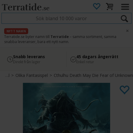
×
NYTT NAMN
Terratide.se byter namn till
Terratide
– samma sortiment, samma
snabba leveranser, bara ett nytt namn.
4.8
Säker betalning
Snabb leverans
45 dagars ångerrätt
Läs omdömen på Google
med Svea
Direkt från lager
Enkel retur
Fantasispel
>
Olika Fantasispel
>
Cthulhu Death May Die Fear of Unknown