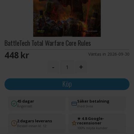
BattleTech Total Warfare Core Rules
448 SEK
Väntas in
2026-09-30
-
+
Köp
45 dagar
Säker betalning
Ångerrätt
med Svea
★ 4.8 Google-
2 dagars leverans
recensioner
Beställ innan kl. 12
100% nöjda kunder