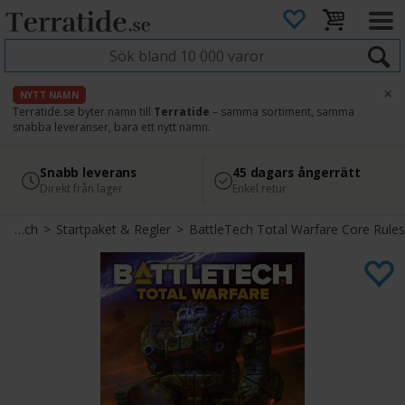
×
NYTT NAMN
Terratide.se byter namn till
Terratide
– samma sortiment, samma
snabba leveranser, bara ett nytt namn.
4.8
Säker betalning
Snabb leverans
45 dagars ångerrätt
Läs omdömen på Google
med Svea
Direkt från lager
Enkel retur
Battletech
>
Startpaket & Regler
>
BattleTech Total Warfare Core Rules