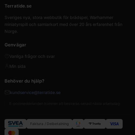
Terratide.se
Sveriges nya, stora webbutik för brädspel, Warhammer
miniatyrspill och samlarkort med över 20 års erfarenhet från
Norge.
Genvägar
Vanliga frågor och svar
Min sida
Behöver du hjälp?
kundservice@terratide.se
E-postmeddelanden kommer att besvaras senast nästa arbetsdag.
Faktura / Delbetalning