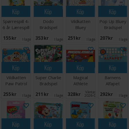
Köp
Köp
Köp
Köp
Spørrespill 4-
Dodo
Vildkatten
Pop Up Bluey
6 år Lærespill
Brädspel
Bluey
Brädspel
Brädspel
155 SEK
353 SEK
251 SEK
207 SEK
I lager:
1
I lager:
1
I lager:
8
I lage
Köp
Köp
Köp
Köp
Vildkatten
Super Charlie
Magical
Barnens
Paw Patrol
Brädspel
Athlete
Alfapet
Brädspel
Brädspel
Brädspel
Väntas in:
255 SEK
211 SEK
328 SEK
292 SEK
I lager:
5
I lager:
5
2026-09-30
I lage
Köp
Köp
Köp
Köp