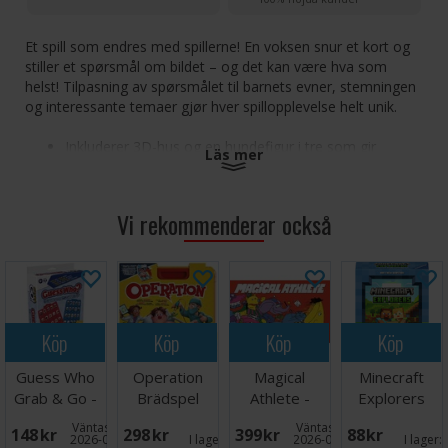
Et spill som endres med spillerne! En voksen snur et kort og
stiller et spørsmål om bildet – og det kan være hva som
helst! Tilpasning av spørsmålet til barnets evner, stemningen
og interessante temaer gjør hver spillopplevelse helt unik.
Inkluderer 3D-hus og en hundefigur i tre som gir
Läs mer
spillopplevelsen liv!
Gjør det mulig for foreldre å skape den perfekte
utfordringen for barna.
Vi rekommenderar också
Antall spillere: 2+
Alder: 3-6
Spilletid: 15 minutter
Språk: Norsk
Köp
Köp
Köp
Köp
Guess Who
Operation
Magical
Minecraft
Grab & Go -
Brädspel
Athlete -
Explorers
Reseutgåva
NORSK
Kortspel
Väntas in:
Väntas in:
148 SEK
298 SEK
399 SEK
88 SEK
2026-08-26
I lager:
5
2026-09-30
I lager: