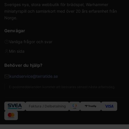
Sveriges nya, stora webbutik för brädspel, Warhammer
miniatyrspill och samlarkort med över 20 års erfarenhet från
Norge.
Genvägar
Vanliga frågor och svar
Min sida
Behöver du hjälp?
kundservice@terratide.se
E-postmeddelanden kommer att besvaras senast nästa arbetsdag.
Faktura / Delbetalning