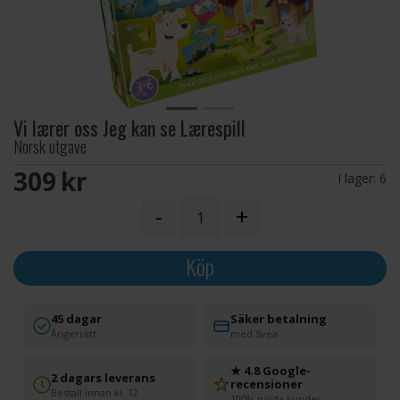
Vi lærer oss Jeg kan se Lærespill
Norsk utgave
309 SEK
I lager:
6
-
+
Köp
45 dagar
Säker betalning
Ångerrätt
med Svea
★ 4.8 Google-
2 dagars leverans
recensioner
Beställ innan kl. 12
100% nöjda kunder