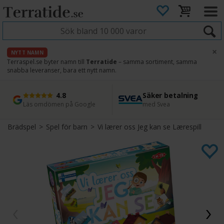
×
NYTT NAMN
Terraspel.se byter namn till
Terratide
– samma sortiment, samma
snabba leveranser, bara ett nytt namn.
4.8
Säker betalning
Snabb leverans
45 dagars ångerrätt
Läs omdömen på Google
med Svea
Direkt från lager
Enkel retur
Brädspel
>
Spel för barn
>
Vi lærer oss Jeg kan se Lærespill