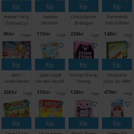
Köp
Köp
Köp
Köp
Animal Yatzy
Swipee
Cirkusdjuren
Rummikub
(Djuryatzy)
Monster
Brädspel
Kids Edition
Edition
Brädspel
96 SEK
119 SEK
238 SEK
148 SEK
Kortspel
I lager:
5
I lager:
9
I lager:
5
I lage
Köp
Köp
Köp
Köp
Alice i
Spørrespill
Stomp Stomp
Sequence
Underlandet
Verden Rundt
Chomp
Jacks Go Wild
Brädspel
Lærespill
Brädspel
- NORSK
268 SEK
159 SEK
128 SEK
479 SEK
I lager:
2
I lager:
5
I lager:
1
I lage
Köp
Köp
Köp
Köp
Coco Crazy
Skyjo Junior
Piggy Piggy
Stinky Pig