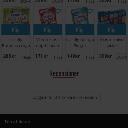
339 SEK
359 SEK
171 SEK
363 SEK
NORSK
2026-09-30
2026-09-30
I lager:
5
I lage
Köp
Köp
Köp
Köp
Lär dig
Vi lærer oss
Lär dig Kluriga
Mastermind
Barnens roliga
topp til bunn -
Bingot
Junior
frågespel
NORSK
Brädspel
Väntas 
288 SEK
171 SEK
149 SEK
309 SEK
I lager:
1
I lager:
6
I lager:
1
2026-0
Recensioner
Logga in för att skriva en recension
Terratide.se