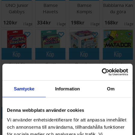
UNO Junior
Bamse
Bamse
Babblarna Kan
Gabbys
Havets
Kompis
du göra
Dollhouse
Hemlighet
spelet
spelet
120 SEK
334 SEK
198 SEK
168 SEK
Kortspel
Brädspel
Brädspel
Brädspel
I lager:
3
I lager:
5
I lager:
5
I lage
Köp
Köp
Köp
Köp
Gjett Et
Gjett
Brainbox
Matador
Leketøy -
Godteriet -
Billeder -
Junior -
NORSK
NORSK
DANSK
DANSK
Väntas in:
95 SEK
95 SEK
159 SEK
418 SEK
I lager:
8
I lager:
9
2026-08-15
I lage
Samtycke
Information
Om
Denna webbplats använder cookies
Köp
Köp
Köp
Köp
Vi använder enhetsidentifierare för att anpassa innehållet
Vi lærer oss
Disney
Vi lærer å lese
ABC Memo
och annonserna till användarna, tillhandahålla funktioner
følelser
Around the
Lærespill
Lærespill
för sociala medier och analysera vår trafik. Vi