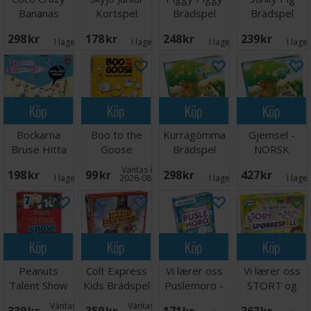
Bananas
Kortspel
Brädspel
Brädspel
Brädspel
298 SEK
178 SEK
248 SEK
239 SEK
I lager:
3
I lager:
1
I lager:
6
I lage
Köp
Köp
Köp
Köp
Bockarna
Boo to the
Kurragömma
Gjemsel -
Bruse Hitta
Goose
Brädspel
NORSK
Trollet
Kortspel
Väntas in:
198 SEK
99 SEK
298 SEK
427 SEK
Brädspel
I lager:
7
2026-08-15
I lager:
1
I lage
Köp
Köp
Köp
Köp
Peanuts
Colt Express
Vi lærer oss
Vi lærer oss
Talent Show
Kids Brädspel
Puslemoro -
STORT og
Kortspel
NORSK
morsomt -
Väntas in:
Väntas in: