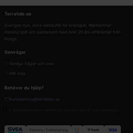
Terratide.se
Sveriges nya, stora webbutik för brädspel, Warhammer
miniatyrspill och samlarkort med över 20 års erfarenhet från
Norge.
Genvägar
Vanliga frågor och svar
Min sida
Behöver du hjälp?
kundservice@terratide.se
E-postmeddelanden kommer att besvaras senast nästa arbetsdag.
Faktura / Delbetalning