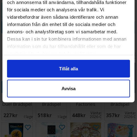
och annonserna till användarna, tillhandahålla funktioner
för sociala medier och analysera vår trafik. Vi
vidarebefordrar även sådana identifierare och annan
information från din enhet till de sociala medier och
Köp
Köp
Köp
Köp
annons- och analysföretag som vi samarbetar med.
Cubitos
Beer & Bread
Verdant
First Rat
Dessa kan i sin tur kombinera informationen med annan
Brädspel
Brädspel
Brädspel
Brädspel
information som du har tillhandahållit eller som de har
Väntas in:
Väntas in:
Väntas 
samlat in när du har använt deras tjänster.
644 SEK
559 SEK
347 SEK
689 SEK
I lager:
1
2026-09-30
2026-08-27
2026-0
Tillåt alla
Köp
Köp
Köp
Köp
Avvisa
King of Tokyo
Tiny Towns
Fantastic
Meadow
Duel Brädspel
Brädspel
Factories
Brädspel
Brädspel
Väntas in:
Väntas 
227 SEK
518 SEK
448 SEK
357 SEK
I lager:
1
I lager:
2
2026-09-07
2026-0