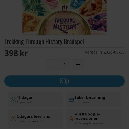
Trekking Through History Brädspel
398 SEK
Väntas in
2026-09-30
-
+
Köp
45 dagar
Säker betalning
Ångerrätt
med Svea
★ 4.8 Google-
2 dagars leverans
recensioner
Beställ innan kl. 12
100% nöjda kunder