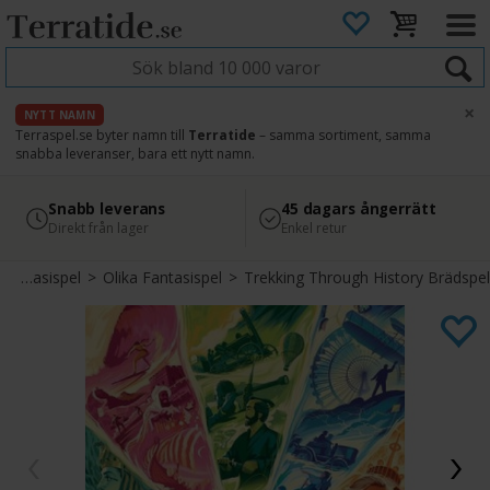
×
NYTT NAMN
Terraspel.se byter namn till
Terratide
– samma sortiment, samma
snabba leveranser, bara ett nytt namn.
4.8
Säker betalning
Snabb leverans
45 dagars ångerrätt
Läs omdömen på Google
med Svea
Direkt från lager
Enkel retur
>
Fantasispel
>
Olika Fantasispel
>
Trekking Through History Brädspel