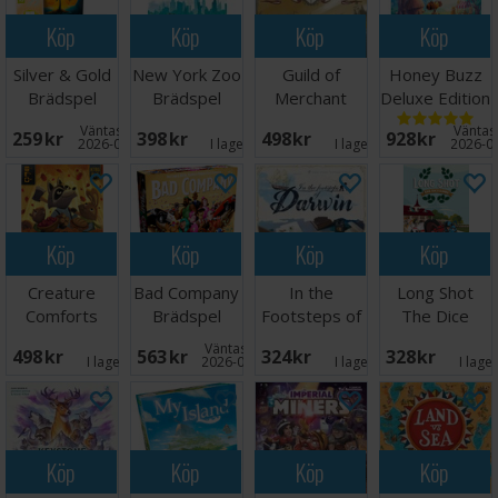
Köp
Köp
Köp
Köp
Silver & Gold
New York Zoo
Guild of
Honey Buzz
Brädspel
Brädspel
Merchant
Deluxe Edition
Explorers
Brädspel
Väntas in:
Väntas 
259 SEK
398 SEK
498 SEK
928 SEK
Brädspel
2026-09-30
I lager:
2
I lager:
3
2026-0
Köp
Köp
Köp
Köp
Creature
Bad Company
In the
Long Shot
Comforts
Brädspel
Footsteps of
The Dice
Brädspel
Darwin
Game
Väntas in:
498 SEK
563 SEK
324 SEK
328 SEK
Brädspel
Brädspel
I lager:
3
2026-09-30
I lager:
1
I lage
Köp
Köp
Köp
Köp