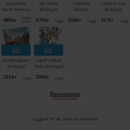
Keystone
My Island
Imperial
Land vs Sea
North America
Brädspel
Miners
Brädspel
2nd Ed
Svensk
Brädspel
Väntas in:
489 SEK
679 SEK
358 SEK
337 SEK
Brädspel
2026-09-30
I lager:
2
I lager:
2
I lage
Köp
Köp
Kvakksalvare
Super Kawaii
Brädspel
Pets Brädspel
353 SEK
239 SEK
I lager:
1
I lager:
2
Recensioner
Logga in för att skriva en recension