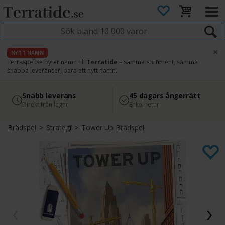
×
NYTT NAMN
Terraspel.se byter namn till
Terratide
– samma sortiment, samma
snabba leveranser, bara ett nytt namn.
4.8
Säker betalning
Snabb leverans
45 dagars ångerrätt
Läs omdömen på Google
med Svea
Direkt från lager
Enkel retur
Brädspel
>
Strategi
>
Tower Up Brädspel