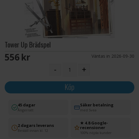
Tower Up Brädspel
556 SEK
Väntas in
2026-09-30
-
+
Köp
45 dagar
Säker betalning
Ångerrätt
med Svea
★ 4.8 Google-
2 dagars leverans
recensioner
Beställ innan kl. 12
100% nöjda kunder