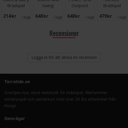
Brädspel
Swing
Outpost
Brädspel
Brädspel
Brädspel
214 SEK
648 SEK
648 SEK
479 SEK
I lager:
1
I lager:
1
I lager:
2
I lage
Recensioner
Logga in för att skriva en recension
Terratide.se
Sveriges nya, stora webbutik för brädspel, Warhammer
miniatyrspill och samlarkort med över 20 års erfarenhet från
Norge.
Genvägar