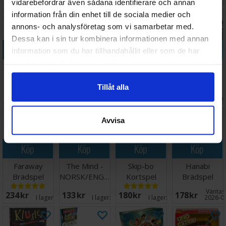
Brädspel
vidarebefordrar även sådana identifierare och annan
information från din enhet till de sociala medier och
annons- och analysföretag som vi samarbetar med.
Dessa kan i sin tur kombinera informationen med annan
Köp
Köp
Köp
Köp
information som du har tillhandahållit eller som de har
samlat in när du har använt deras tjänster.
Copag Kortlek
Gruble Ekstra
Skull King
Hotel
Pokersize
Blokk 35 ark
Brädspel
Brädspel
Tillåt alla
Röd 100%
Norsk
Väntas in:
104 SEK
28 SEK
178 SEK
319 SEK
plast
I lager:
2
I lager:
20+
2026-08-31
I lage
Avvisa
Köp
Köp
Köp
Köp
Faraway
The Mind -
Skip-bo
Hanabi
Brädspel
NORSK/ENGELSK
Kortspel
Brädspel
Väntas 
234 SEK
133 SEK
180 SEK
178 SEK
I lager:
20+
I lager:
20+
I lager:
20+
2026-0