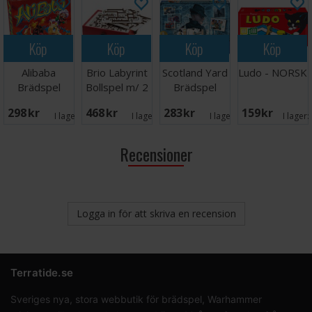
Köp
Köp
Köp
Köp
Alibaba
Brio Labyrint
Scotland Yard
Ludo - NORSK
Brädspel
Bollspel m/ 2
Brädspel
extra brädor
298 SEK
468 SEK
283 SEK
159 SEK
I lager:
3
I lager:
7
I lager:
3
I lager:
Recensioner
Logga in för att skriva en recension
Terratide.se
Sveriges nya, stora webbutik för brädspel, Warhammer