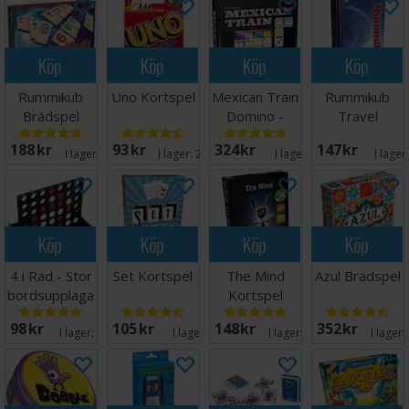
regler och högt spelvärde.
För fans av udda spel:
Perfekt för spelare som älskar
konstiga teman och smarta vändningar på klassiska
Köp
Köp
Köp
Köp
kortspel.
Rummikub
Uno Kortspel
Mexican Train
Rummikub
Brädspel
Domino -
Travel
Candy, Spiders, Leopards är ett härligt konstigt och
NORSK
Brädspel -
strategiskt kortspel som förvandlar väderprognosen till en
188 SEK
93 SEK
324 SEK
147 SEK
Reseutgåva
I lager:
20+
I lager:
20+
I lager:
8
I lager
spännande prognos för det fantastiska och det knäppa.
Antal spelare: 4
Ålder: 8+
Speltid: 45-60 minuter
Köp
Köp
Köp
Köp
Språk: Engelska
4 i Rad - Stor
Set Kortspel
The Mind
Azul Brädspel
bordsupplaga
Kortspel
25cm
98 SEK
105 SEK
148 SEK
352 SEK
I lager:
16
I lager:
6
I lager:
20+
I lager: