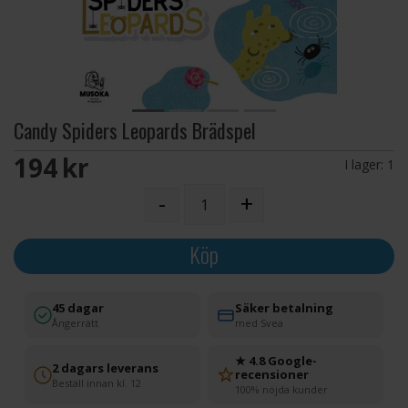
Candy Spiders Leopards Brädspel
194 SEK
I lager:
1
-
+
Köp
45 dagar
Säker betalning
Ångerrätt
med Svea
★ 4.8 Google-
2 dagars leverans
recensioner
Beställ innan kl. 12
100% nöjda kunder