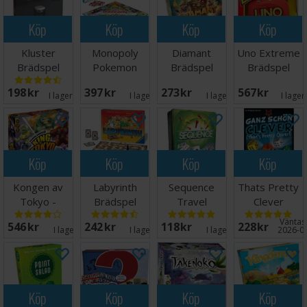
Köp
Köp
Köp
Köp
Kluster
Monopoly
Diamant
Uno Extreme
Brädspel
Pokemon
Brädspel
Brädspel
Edition
198 SEK
397 SEK
273 SEK
567 SEK
Brettspill
I lager:
20+
I lager:
1
I lager:
7
I lager
Köp
Köp
Köp
Köp
Kongen av
Labyrinth
Sequence
Thats Pretty
Tokyo -
Brädspel
Travel
Clever
NORSK
Brädspel -
Tärningsspel
Väntas 
546 SEK
242 SEK
118 SEK
228 SEK
Reseutgåva
I lager:
9
I lager:
5
I lager:
8
2026-0
Köp
Köp
Köp
Köp