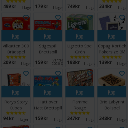
Edition -
499 SEK
179 SEK
749 SEK
334 SEK
NORSK
I lager:
4
I lager:
14
I lager:
7
I lage
Köp
Köp
Köp
Köp
Villkatten 300
Stigespill
Ligretto Spel
Copag Kortlek
Brädspel
Brettspill
Grön
Pokersize Blå
100% Plast
Väntas in:
209 SEK
159 SEK
198 SEK
139 SEK
I lager:
10
2026-08-28
I lager:
20+
I lager
Köp
Köp
Köp
Köp
Rorys Story
Hatt over
Flamme
Brio Labyrint
Cubes
Hatt Brettspill
Rouge
Bollspel
Tärningsspel
Brädspel
Brädspel
94 SEK
159 SEK
347 SEK
348 SEK
I lager:
11
I lager:
4
I lager:
2
I lager