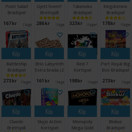
Point Salad
Gjett hvem?
Takenoko
Kingdomino
Brädspel
Brettspill
Brädspel
Brädspel
167 SEK
286 SEK
323 SEK
178 SEK
I lager:
1
I lager:
7
I lager:
20+
I lager
Köp
Köp
Köp
Köp
Battleship
Brio Labyrinth
Red 7
Port Royal Big
Brädspel
Extra bräda (2
Kortspel
Box Brädspel
st)
273 SEK
161 SEK
198 SEK
273 SEK
I lager:
20+
I lager:
3
I lager:
18
I lage
Köp
Köp
Köp
Köp
Cluedo
Skyjo Action
Monopoly
Blokus
Brettspill
Kortspel
Mega Gold
Brädspel